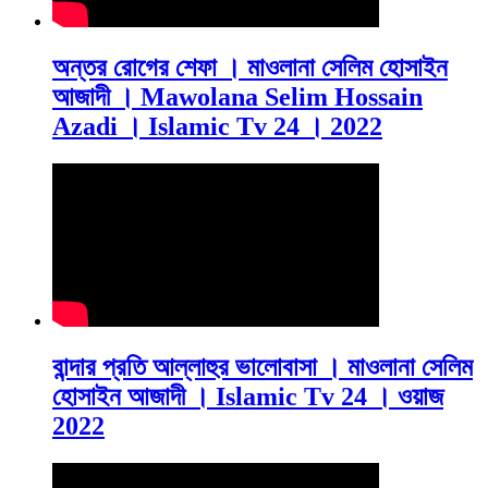
অন্তর রোগের শেফা । মাওলানা সেলিম হোসাইন
আজাদী । Mawolana Selim Hossain
Azadi । Islamic Tv 24 । 2022
বান্দার প্রতি আল্লাহুর ভালোবাসা । মাওলানা সেলিম
হোসাইন আজাদী । Islamic Tv 24 । ওয়াজ
2022