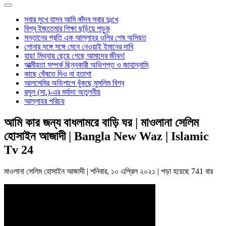
সবার সুখে হাসব আমি কাঁদব সবার দুঃখে
বিশ্ব ইজতেমার শিক্ষা ছড়িয়ে পড়ুক
সন্তানের প্রতি এক আল্লাহর ওলির শেষ অসিয়ত
শোনার সঙ্গে সঙ্গে মেনে নেওয়াই ইমানের দাবি
হায়! মিথ্যায় ছেয়ে গেছে আমাদের জীবন!
আত্মীয়তা সম্পর্ক ছিন্নকারী অভিশপ্ত ও জাহান্নামি
কাছে ঘেঁষতে দিও না হতাশা
আলসেমির অভিশাপে ধুঁকছে মুসলিম বিশ্ব
রসুল (সা.)-এর মর্যাদা অতুলনীয়
আল্লাহর পরিচয়
আমি কার জন্য বাধলামরে বাড়ি ঘর | মাওলানা সেলিম
হোসাইন আজাদী | Bangla New Waz | Islamic
Tv 24
মাওলানা সেলিম হোসাইন আজাদী
| শনিবার, ১০ এপ্রিল ২০২১ | পড়া হয়েছে 741 বার