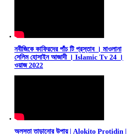
নবীজিকে কাফিরদের পাঁচ টি প্রস্তাব । মাওলানা
সেলিম হোসাইন আজাদী । Islamic Tv 24 ।
ওয়াজ 2022
অলসতা তাড়ানোর উপায় | Alokito Protidin |