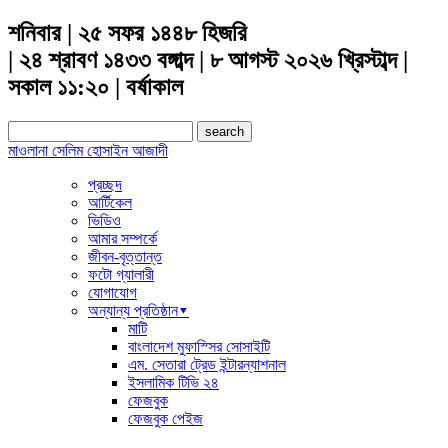
শনিবার | ২৫ সফর ১৪৪৮ হিজরি
| ২৪ শ্রাবণ ১৪৩৩ বঙ্গাব্দ | ৮ আগস্ট ২০২৬ খ্রিস্টাব্দ |
সকাল ১১:২০ | বর্ষাকাল
Search
for:
মাওলানা সেলিম হোসাইন আজাদী
প্রচ্ছদ
আর্টিকেল
ভিডিও
আমার সম্পর্কে
জীবন-বৃত্তান্ত
ফটো গ্যালারী
যোগাযোগ
অন্যান্য প্রতিষ্ঠান▾
মাটি
বাংলাদেশ মুফাস্সির সোসাইটি
এম. সেতারা ট্রেড ইন্টারন্যাশনাল
ইসলামিক টিভি ২৪
ফেজবুক
ফেজবুক পেইজ