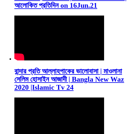
আলোকিত প্রতিদিন on 16Jun.21
বান্দার প্রতি আল্লাহপাকের ভালোবাসা | মাওলানা
সেলিম হোসাইন আজাদী | Bangla New Waz
2020 |Islamic Tv 24