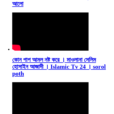
আলো
কোন পাপ আমল নষ্ট করে । মাওলানা সেলিম
হোসাইন আজাদী । Islamic Tv 24 । sorol
poth