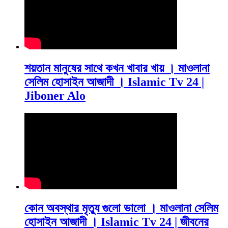
শয়তান মানুষের সাথে কখন খাবার খায় । মাওলানা
সেলিম হোসাইন আজাদী । Islamic Tv 24 |
Jiboner Alo
কোন অবস্থার মৃত্যু গুলো ভালো । মাওলানা সেলিম
হোসাইন আজাদী । Islamic Tv 24 | জীবনের