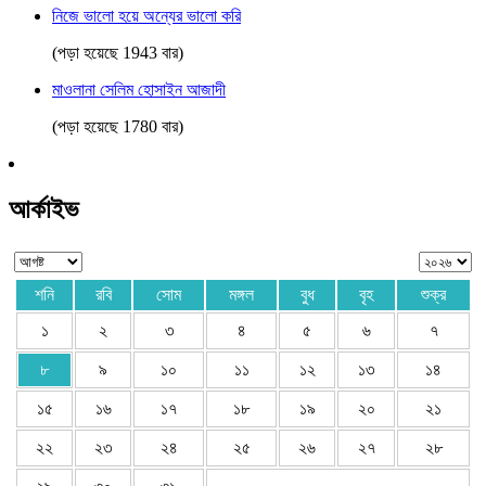
নিজে ভালো হয়ে অন্যের ভালো করি
(পড়া হয়েছে 1943 বার)
মাওলানা সেলিম হোসাইন আজাদী
(পড়া হয়েছে 1780 বার)
আর্কাইভ
শনি
রবি
সোম
মঙ্গল
বুধ
বৃহ
শুক্র
১
২
৩
৪
৫
৬
৭
৮
৯
১০
১১
১২
১৩
১৪
১৫
১৬
১৭
১৮
১৯
২০
২১
২২
২৩
২৪
২৫
২৬
২৭
২৮