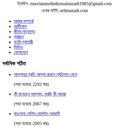
ইমেইল- mawlanaselimhossainazadi1985@gmail.com
ওয়ের সাইট: selimazadi.com
আমার সম্পর্কে
আর্টিকেল
জীবন-বৃত্তান্ত
প্রচ্ছদ
ফটো গ্যালারী
ভিডিও
যোগাযোগ
সর্বাধিক পঠিত
আল্লাহর প্রতি আস্থা রাখলে প্রতিদান মেলে
(পড়া হয়েছে 2292 বার)
কী বলেছেন আল্লাহ, করছি কী আমরা
(পড়া হয়েছে 2067 বার)
মাওলানা সেলিম হোসাইন আজাদী
(পড়া হয়েছে 2005 বার)