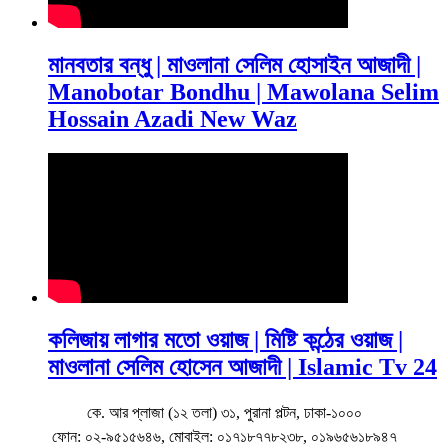
মানবতার বন্ধু | মাওলানা সেলিম হোসাইন আজাদী |
Manobotar Bondhu | Mawolana Selim
Hossain Azadi New Waz
কলিজায় লাগার মতো ওয়াজ | মিষ্টি কন্ঠের ওয়াজ |
মাওলানা সেলিম হোসেন আজাদী | Islamic Tv 24
কে. আর প্লাজা (১২ তলা) ৩১, পুরানা পল্টন, ঢাকা-১০০০
ফোন: ০২-৯৫১৫৬৪৬, মোবাইল: ০১৭১৮৭৭৮২৩৮, ০১৯৬৫৬১৮৯৪৭