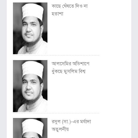
কাছে ঘেঁষতে দিও না
হতাশা
আলসেমির অভিশাপে
ধুঁকছে মুসলিম বিশ্ব
রসুল (সা.)-এর মর্যাদা
অতুলনীয়