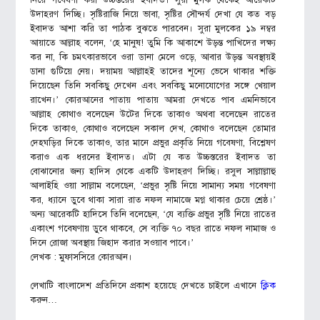
নিয়ে গবেষণা করা উচ্চস্তরের ইবাদত। সুরা মুলক থেকেই আরেকটি
উদাহরণ দিচ্ছি। সৃষ্টিরাজি নিয়ে ভাবা, সৃষ্টির সৌন্দর্য দেখা যে কত বড়
ইবাদত আশা করি তা পাঠক বুঝতে পারবেন। সুরা মুলকের ১৯ নম্বর
আয়াতে আল্লাহ বলেন, ‘হে মানুষ! তুমি কি আকাশে উড়ন্ত পাখিদের লক্ষ্য
কর না, কি চমৎকারভাবে ওরা ডানা মেলে ওড়ে, আবার উড়ন্ত অবস্থায়ই
ডানা গুটিয়ে নেয়। দয়াময় আল্লাহই তাদের শূন্যে ভেসে থাকার শক্তি
দিয়েছেন তিনি সবকিছু দেখেন এবং সবকিছু মনোযোগের সঙ্গে খেয়াল
রাখেন।’ কোরআনের পাতায় পাতায় আমরা দেখতে পাব এমনিভাবে
আল্লাহ কোথাও বলেছেন উটের দিকে তাকাও অথবা বলেছেন রাতের
দিকে তাকাও, কোথাও বলেছেন সকাল দেখ, কোথাও বলেছেন তোমার
দেহঘড়ির দিকে তাকাও, তার মানে প্রভুর প্রকৃতি নিয়ে গবেষণা, বিশ্লেষণ
করাও এক ধরনের ইবাদত। এটা যে কত উচ্চস্তরের ইবাদত তা
বোঝানোর জন্য হাদিস থেকে একটি উদাহরণ দিচ্ছি। রসুল সাল্লাল্লাহু
আলাইহি ওয়া সাল্লাম বলেছেন, ‘প্রভুর সৃষ্টি নিয়ে সামান্য সময় গবেষণা
কর, ধ্যানে ডুবে থাকা সারা রাত নফল নামাজে মগ্ন থাকার চেয়ে শ্রেষ্ঠ।’
অন্য আরেকটি হাদিসে তিনি বলেছেন, ‘যে ব্যক্তি প্রভুর সৃষ্টি নিয়ে রাতের
একাংশ গবেষণায় ডুবে থাকবে, সে ব্যক্তি ৭০ বছর রাতে নফল নামাজ ও
দিনে রোজা অবস্থায় জিহাদ করার সওয়াব পাবে।’
লেখক : মুফাসসিরে কোরআন।
লেখাটি বাংলাদেশ প্রতিদিনে প্রকাশ হয়েছে দেখতে চাইলে এখানে
ক্লিক
করুন…