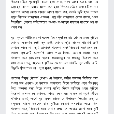
ভিতরে-বাইরে পুরোপুরি কালো হয়ে গেছে শরৎ তাকে ডেকে যায়- হে
আল্লাহর বান্দা! আমার মতো শুভ্র হও! ভিতরে-বাইরে ওপরে-নিচে সব
জায়গার কালো ঝেড়ে সাদার আলো ধারণ কর, তবেই তুমি হতে পারবে
প্রভুর প্রিয়তম বান্দাদের একজন। প্রভু তাঁর বান্দাদের ডেকে বলেন, ‘ওহে
বিশ্বাসীরা! তোমরা সত্যিকারের তওবা- তওবাতুন নাসুহার মাধ্যমে শুভ্র রং
ধারণ কর।’
সুরা মুলকে আল্লাহতায়ালা বলেন, ‘হে মানুষ! তোমার প্রেমময় প্রভুর সৃষ্টিতে
কোথাও অসংগতি নেই, ভুল নেই, কোথাও তুমি সামান্য পরিমাণ ত্রুটি
দেখতে পাবে না। তুমি তাকাও! গবেষণা কর! বিশ্লেষণ কর! দেখ তো
কোনো ভুল-ত্রুটি অসংগতি চোখে পড়ে কিনা? তোমরা হাজার বছর
গবেষণা করে ক্লান্ত হয়ে পড়বে। প্রজšে§র পর প্রজš§ বিশ্লেষণ করে
ক্ষান্ত দেবে। তবু রহমানের সৃষ্টিতে কোনো অসংগগতি, ভুল-ভ্রান্তি, ত্রুটি-
বিচ্যুতি খুঁজে পাবে না।’ সুরা মুলক, আয়াত ৪।
শরতের বিমুগ্ধ সৌন্দর্য দেখাও যে ইবাদত, নদীর কলকল জিকিরে বয়ে
যাওয়া শব্দ শোনাও যে ইবাদত, আকাশের দিকে তাকিয়ে প্রভুর বিশালত্ব
নিয়ে কল্পনা করা, উড়ে যাওয়া পাখির দিকে তাকিয়ে প্রভুর সৃষ্টিকে
বিশ্লেষণ এসবও যে ইবাদত, আমরা বোধ হয় আজও তা বুঝে উঠতে
পারিনি। একটু আগে সুরা মুলক থেকে যে উদাহরণ দিয়েছি, প্রভু যে
মানুষকে আহ্বান করলেন তাঁর সৃষ্টিতে কোনো অসংগতি আছে কিনা
গবেষণা করে, বিশ্লেষণ করে দেখার জন্য- সে আয়াত প্রমাণ করে সৃষ্টি