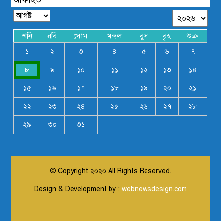
শনি
রবি
সোম
মঙ্গল
বুধ
বৃহ
শুক্র
১
২
৩
৪
৫
৬
৭
৮
৯
১০
১১
১২
১৩
১৪
১৫
১৬
১৭
১৮
১৯
২০
২১
২২
২৩
২৪
২৫
২৬
২৭
২৮
২৯
৩০
৩১
© Copyright ২০২০ All Rights Reserved.
Design & Development by :
webnewsdesign.com