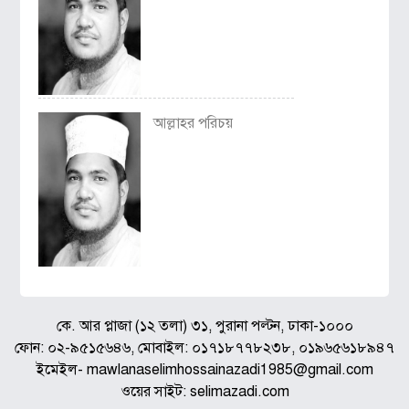
আল্লাহর পরিচয়
কে. আর প্লাজা (১২ তলা) ৩১, পুরানা পল্টন, ঢাকা-১০০০
ফোন: ০২-৯৫১৫৬৪৬, মোবাইল: ০১৭১৮৭৭৮২৩৮, ০১৯৬৫৬১৮৯৪৭
ইমেইল- mawlanaselimhossainazadi1985@gmail.com
ওয়ের সাইট: selimazadi.com