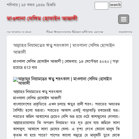
শনিবার | ২৫ সফর ১৪৪৮ হিজরি
মাওলানা সেলিম হোসাইন আজাদী
াঁদব সবার দুঃখে
বিশ্ব ইজতেমার শিক্ষা ছড়িয়ে পড়ুক
সন্তানের প্র
আল্লাহর নিয়ামতের ঋতু শরৎকাল | মাওলানা সেলিম হোসাইন
আজাদী
মাওলানা সেলিম হোসাইন আজাদী
| সোমবার, ১৪ সেপ্টেম্বর ২০২০ | পড়া
হয়েছে 613 বার
আল্লাহর নিয়ামতের ঋতু শরৎকাল
মাওলানা সেলিম হোসাইন আজাদী
বাংলাদেশের প্রকৃতিতে এখন চলছে ঋতুর রানী শরৎ। শরতের অন্যতম
বৈশিষ্ট্য হলো শুভ্রতা। শরতের আকাশ একটু বাড়াবাড়ি রকমেরই শুভ্র।
শরতের জমিন আকাশের চেয়েও বেশি শুভ্র হয়ে ওঠে কাশফুলের দোলায়।
আল্লাহতায়ালার কি অপরূপ নিয়ামত! যত দূর চোখ যায় জমিনে সাদা
কাশফুল, আকাশে সাদা মেঘের ভেলা- এ দৃশ্য দেখে কোনো মানুষ কি
কৃতজ্ঞ না হয়ে পারে? পাপের কালো সমুদ্রে যে মানুষটি ডুবে থেকে