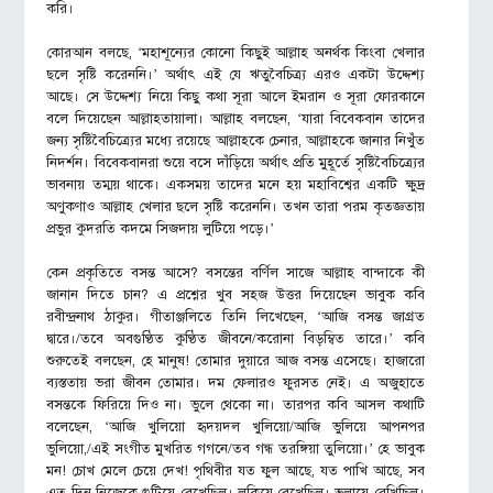
করি।
কোরআন বলছে, ‘মহাশূন্যের কোনো কিছুই আল্লাহ অনর্থক কিংবা খেলার
ছলে সৃষ্টি করেননি।’ অর্থাৎ এই যে ঋতুবৈচিত্র্য এরও একটা উদ্দেশ্য
আছে। সে উদ্দেশ্য নিয়ে কিছু কথা সূরা আলে ইমরান ও সূরা ফোরকানে
বলে দিয়েছেন আল্লাহতায়ালা। আল্লাহ বলছেন, ‘যারা বিবেকবান তাদের
জন্য সৃষ্টিবৈচিত্র্যের মধ্যে রয়েছে আল্লাহকে চেনার, আল্লাহকে জানার নিখুঁত
নিদর্শন। বিবেকবানরা শুয়ে বসে দাঁড়িয়ে অর্থাৎ প্রতি মুহূর্তে সৃষ্টিবৈচিত্র্যের
ভাবনায় তম্ময় থাকে। একসময় তাদের মনে হয় মহাবিশ্বের একটি ক্ষুদ্র
অণুকণাও আল্লাহ খেলার ছলে সৃষ্টি করেননি। তখন তারা পরম কৃতজ্ঞতায়
প্রভুর কুদরতি কদমে সিজদায় লুটিয়ে পড়ে।’
কেন প্রকৃতিতে বসন্ত আসে? বসন্তের বর্ণিল সাজে আল্লাহ বান্দাকে কী
জানান দিতে চান? এ প্রশ্নের খুব সহজ উত্তর দিয়েছেন ভাবুক কবি
রবীন্দ্রনাথ ঠাকুর। গীতাঞ্জলিতে তিনি লিখেছেন, ‘আজি বসন্ত জাগ্রত
দ্বারে।/তবে অবগুণ্ঠিত কুণ্ঠিত জীবনে/করোনা বিড়ম্বিত তারে।’ কবি
শুরুতেই বলছেন, হে মানুষ! তোমার দুয়ারে আজ বসন্ত এসেছে। হাজারো
ব্যস্ততায় ভরা জীবন তোমার। দম ফেলারও ফুরসত নেই। এ অজুহাতে
বসন্তকে ফিরিয়ে দিও না। ভুলে থেকো না। তারপর কবি আসল কথাটি
বলেছেন, ‘আজি খুলিয়ো হৃদয়দল খুলিয়ো/আজি ভুলিয়ে আপনপর
ভুলিয়ো,/এই সংগীত মুখরিত গগনে/তব গন্ধ তরঙ্গিয়া তুলিয়ো।’ হে ভাবুক
মন! চোখ মেলে চেয়ে দেখ! পৃথিবীর যত ফুল আছে, যত পাখি আছে, সব