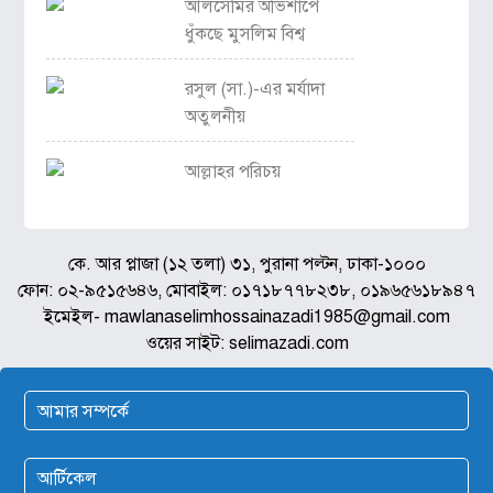
আলসেমির অভিশাপে
ধুঁকছে মুসলিম বিশ্ব
রসুল (সা.)-এর মর্যাদা
অতুলনীয়
আল্লাহর পরিচয়
কে. আর প্লাজা (১২ তলা) ৩১, পুরানা পল্টন, ঢাকা-১০০০
ফোন: ০২-৯৫১৫৬৪৬, মোবাইল: ০১৭১৮৭৭৮২৩৮, ০১৯৬৫৬১৮৯৪৭
ইমেইল- mawlanaselimhossainazadi1985@gmail.com
ওয়ের সাইট: selimazadi.com
আমার সম্পর্কে
আর্টিকেল