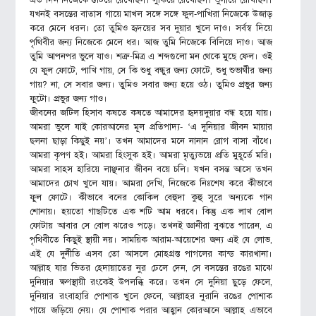
এত দিন নিজেকে গুটিয়ে রেখেছিল। লুকিয়ে রেখেছিল। ভুলায়ে রেখিছিল।
যখনই বসন্তের বাতাস গায়ে মাখল সঙ্গে সঙ্গে ফুল-পাখিরা নিজেকে উজাড়
করে মেলে ধরল। তো তুমিও হৃদয়ের সব দুয়ার খুলে দাও। সর্বস্ব দিয়ে
পৃথিবীর জন্য নিজেকে মেলে ধর। আজ তুমি নিজেকে বিলিয়ে দাও। আজ
তুমি আপনপর ভুলে যাও। শত্রু-মিত্র এ শব্দগুলো মন থেকে মুছে ফেল। ওই
যে ফুল ফোটে, পাখি গায়, সে কি শুধু বন্ধুর জন্য ফোটে, শুধু শুভার্থীর জন্য
গায়? না, সে সবার জন্য। তুমিও সবার জন্য হয়ে ওঠ। তুমিও প্রভুর জন্য
ফুটো। প্রভুর জন্য গাও।
জীবনের জটিল হিসাব কষতে কষতে আমাদের হৃদয়দুয়ার বন্ধ হয়ে যায়।
আমরা ভুলে যাই কোরআনের মূল প্রতিপাদ্য- ‘এ দুনিয়ার জীবন মায়ার
ছলনা ছাড়া কিছুই নয়’। তখন আমাদের মনে নানান রোগ বাসা বাঁধে।
আমরা কৃপণ হই। আমরা হিংসুক হই। আমরা মৃত্যুভয়ে প্রতি মুহূর্তে মরি।
আমরা সাহস হারিয়ে লাঞ্ছনার জীবন বয়ে চলি। যখন বসন্ত আসে তখন
আমাদের চোখ খুলে যায়। আমরা দেখি, নিজেকে নিঃশেষ করে কীভাবে
ফুল ফোটে। কীভাবে বনের কোকিল বেহুদা কুহু সুরে অন্যকে গান
শোনায়। হয়তো গাছটিতে এক শটি আম ধরবে। কিন্তু এক লাখ বোল
ফোটায় আবার সে বোল ঝরেও পড়ে। তখনই জ্ঞানীরা বুঝতে পারেন, এ
পৃথিবীতে কিছুই স্থায়ী নয়। সাময়িক আরাম-আয়েশের জন্য এই যে লোভ,
এই যে দুর্নীতি এসব তো আসলে মোহগ্রস্ত পাগলের কান্ড কারখানা।
আল্লাহ যার ভিতর হেদায়াতের নুর ঢেলে দেন, সে বসন্তের রঙের মাঝে
দুনিয়ার ক্ষণস্থায়ী রংকেই উপলব্ধি করে। তখন সে দুনিয়া ছুড়ে ফেলে,
দুনিয়ার রংবাহারি পোশাক খুলে ফেলে, আল্লাহর নুরানি রঙের পোশাক
গায়ে জড়িয়ে নেয়। যে পোশাক পরার আহ্বান কোরআনে আল্লাহ এভাবে