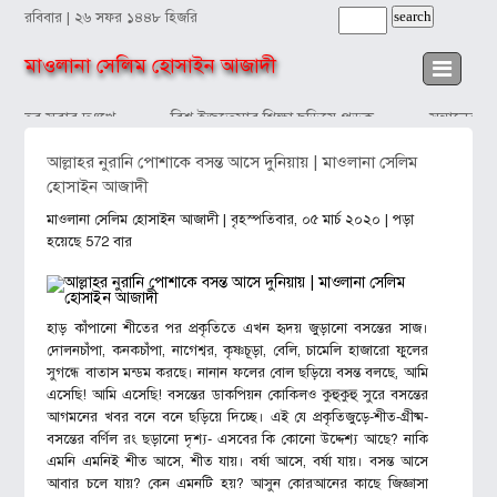
রবিবার | ২৬ সফর ১৪৪৮ হিজরি
মাওলানা সেলিম হোসাইন আজাদী
কাঁদব সবার দুঃখে
বিশ্ব ইজতেমার শিক্ষা ছড়িয়ে পড়ুক
সন্তানের প্
আল্লাহর নুরানি পোশাকে বসন্ত আসে দুনিয়ায় | মাওলানা সেলিম
হোসাইন আজাদী
মাওলানা সেলিম হোসাইন আজাদী
| বৃহস্পতিবার, ০৫ মার্চ ২০২০ | পড়া
হয়েছে 572 বার
হাড় কাঁপানো শীতের পর প্রকৃতিতে এখন হৃদয় জুড়ানো বসন্তের সাজ।
দোলনচাঁপা, কনকচাঁপা, নাগেশ্বর, কৃষ্ণচূড়া, বেলি, চামেলি হাজারো ফুলের
সুগন্ধে বাতাস মন্ডম করছে। নানান ফলের বোল ছড়িয়ে বসন্ত বলছে, আমি
এসেছি! আমি এসেছি! বসন্তের ডাকপিয়ন কোকিলও কুহুকুহু সুরে বসন্তের
আগমনের খবর বনে বনে ছড়িয়ে দিচ্ছে। এই যে প্রকৃতিজুড়ে-শীত-গ্রীষ্ম-
বসন্তের বর্ণিল রং ছড়ানো দৃশ্য- এসবের কি কোনো উদ্দেশ্য আছে? নাকি
এমনি এমনিই শীত আসে, শীত যায়। বর্ষা আসে, বর্ষা যায়। বসন্ত আসে
আবার চলে যায়? কেন এমনটি হয়? আসুন কোরআনের কাছে জিজ্ঞাসা