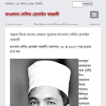
শুক্রবার | ২৫ সফর ১৪৪৮ হিজরি
মাওলানা সেলিম হোসাইন আজাদী
ঁদব সবার দুঃখে
বিশ্ব ইজতেমার শিক্ষা ছড়িয়ে পড়ুক
সন্তানের প্রত
আল্লাহ নিজে দেবেন রোজার পুরস্কার মাওলানা সেলিম হোসাইন
আজাদী
মাওলানা সেলিম হোসাইন আজাদী
| মঙ্গলবার, ৩০ মে ২০১৭ | পড়া হয়েছে
615 বার
রমজানুল
মোবারকের
আজ তৃতীয়
দিন।
রমজানের
সিয়াম
পালনের
বিনিময়ে
লোভনীয়
পুরস্কারের