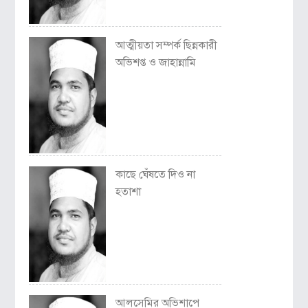
আত্মীয়তা সম্পর্ক ছিন্নকারী
অভিশপ্ত ও জাহান্নামি
কাছে ঘেঁষতে দিও না
হতাশা
আলসেমির অভিশাপে