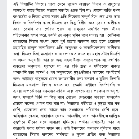
এই বিষয়টির বিষয়ে। তারা জেনে বুঝেও আল্লাহর বিধান ও রাসূলের
আদর্শের কাছে নিজের সত্তাকে সমর্পণে প্রস্তুত ছিল না। কোনো ব্যক্তি যখন
জগত্স্রষ্টা ও নিয়ন্তা একক সত্তার প্রতি নিজেকে সম্পূর্ণ সঁপে দেয় এবং তার
বিধান ও নির্দেশের কাছে নিজের সব কিছু বিলীন করে দেয়ার অঙ্গীকার
করে, তেমনি তার প্রেরিত পুরুষ বা রাসূলের প্রদর্শিত পথে জীবন
পরিচালনার শপথ করে, তখনি সে প্রকৃত মুমিন বলে সাব্যস্ত হয়। মোটকথা
রমজানের সিয়াম সাধনা থেকে পূর্ণ মাত্রায় লাভবান হতে হলে প্রয়োজন
মহামহিম রাব্বুল আলামিনের প্রতি আনুগত্য ও আত্মনিবেদনের অঙ্গীকার
করা। নিজের চিন্তা, মনোভাব ও আচরণকে সাজাতে হয় মহান স্রষ্টার নির্দেশ
ও কামনা অনুযায়ী। আর সে জন্য সহজ উপায় রাসূলে পাক সা. প্রদর্শিত
রূপরেখা অনুসরণ। মুহাম্মদ সা. এর প্রতি শ্রদ্ধা ও সমীহবোধ থাকার
পাশাপাশি তার আদর্শ ও পথ অনুসরণের দৃঢ়প্রতীজ্ঞাও ঈমানের অপরিহার্য
অঙ্গ। আল্লাহর রাসূলকে যেমন জগতবাসীর জন্য কল্যাণ ও মুক্তির দিশারি
হিসেবে মনেপ্রাণে বিশ্বাস করতে হয়, তেমনি আল্লাহর নির্দেশাবলি ও
ব্যবস্থা সম্পর্কে তার বক্তব্যের প্রতিও আস্থা রাখতে হয়। পরকাল ও অদৃশ্য
জগৎ সম্পর্কে তিনি যা কিছু বলে গেছেন, সেগুলোর সত্যতা সম্পর্কেও
কোনো সন্দেহ পোষণ করা যায় না। ঈমানের গভীরতা ও দৃঢ়তা যার যত
বেশি, যেকোনো নেক কাজে তার সওয়াবের পরিমাণও বেশি হবে।
আম্বিয়ায়ে কেরাম, সাহাবায়ে কেরাম, তাবেয়ীন, তাবা তাবেয়ীন,আধ্যাত্মিক
বুজুর্গানে দীনের সঙ্গে সাধারণ মুমিনদের পার্থক্য এখানেই। আর এ
কারণেই সবার মর্যাদা সমান নয়। তাই ইসলামের অন্যতম বুনিয়াদ মাহে
রমজানের সিয়াম পালনের সার্থকতা ও সুফল প্রাপ্তির জন্য ঈমানের