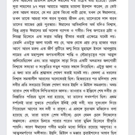
নেক আমলের প্রতিদান প্রসঙ্গে ঈমানের শর্ত উল্লেখ করা হয়েছে। যেমন
সূরা নাহলের ৯৭ নম্বর আয়াতে আল্লাহ তায়ালা ইরশাদ করেন, যে কেউ
নেক আমল করবে, সে নর হোক কিংবা নারী হোক, যখন সে ঈমানদার,
তখন তাকে আমরা দান করব সুখময় জীবন এবং তাদেরকে দান করব
তাদের কাজের শ্রেষ্ঠ পুরস্কার। ঈমানের আভিধানিক অর্থ যদিও বিশ্বাস,
কিন্তু প্রকৃত ঈমানের মর্ম অনেক ব্যাপক ও গভীর। বিশ্ব জগতের স্রষ্টা ও
নিয়ন্তা হিসেবে এক সত্তার অস্তিত্ব স্বীকার করাই এক্ষেত্রে যথেষ্ট নয়।
তেমনি এতটুকু জানা যথেষ্ট নয় যে, আজ থেকে প্রায় দেড় হাজার বছর
আগে আরব মরুর এক জীর্ণ কুটিরে জন্ম নিয়ে মুহাম্মদ ইবনে আবদুল্লাহ
নামের এক মহাপুরুষ জগতবাসীকে শান্তি ও সৌভ্রাতৃত্বের পথে আহ্বান
জানিয়েছিলেন এবং তার আহ্বানে সাড়া দিয়ে একটি অনগ্রসর জনগোষ্ঠী
বিশ্বকে সভ্যতা ও সংস্কৃতির নতুন পথের সন্ধান দিয়েছিল। এটুকু জানা ও
এ জন্য তার প্রতি শ্রদ্ধাভাব পোষণ করাই যথেষ্ট নয়। কেননা এ ধরনের
বিশ্বাস সমকালীন আরবের অনেকেরই ছিল। হিজরতের পর মদিনায় শেষ
নবীর প্রতি সবচেয়ে বিদ্বেষ পোষণ করত ইহুদি ও খ্রিষ্টান সমপ্রদায়। অথচ
তারাও শেষ নবীকে নিশ্চিতভাবে জানত। তাওরাত ও ইঞ্জিলে শেষ নবীর যে
বিস্তারিত পরিচয় তুলে ধরা হয়েছে, তা তাদের নখদর্পণে ছিল। প্রথম
দর্শনেই তারা বুঝতে পেরেছিল ইনিই সেই নবী, যার সুসংবাদ দিয়ে
গিয়েছেন আগের সব নবী ও রাসূল। এ প্রসঙ্গে কুরআন মজিদেও বলা
হয়েছে যে, তারা তাকে (শেষ নবীকে) চেনে যেমন চেনে নিজেদের
সন্তানকে। এভাবে চিনতে পারার পরেও তারা মুমিন হিসেবে স্বীকৃতি
পায়নি। কারণ ঈমানের গভীর মর্মের মধ্যে নিহিত রয়েছে আনুগত্য ও
আত্মসমর্পণের অঙ্গীকার। ইহুদি, খ্রিষ্টান ও মক্কার কুরাইশদের অভাব ছিল