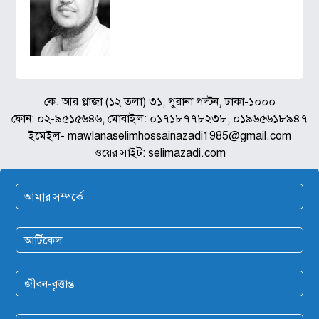
কে. আর প্লাজা (১২ তলা) ৩১, পুরানা পল্টন, ঢাকা-১০০০
ফোন: ০২-৯৫১৫৬৪৬, মোবাইল: ০১৭১৮৭৭৮২৩৮, ০১৯৬৫৬১৮৯৪৭
ইমেইল- mawlanaselimhossainazadi1985@gmail.com
ওয়ের সাইট: selimazadi.com
আমার সম্পর্কে
আর্টিকেল
জীবন-বৃত্তান্ত