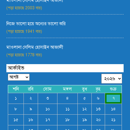
মাওলানা সেলিম হোসাইন আজাদী
(পড়া হয়েছে 2003 বার)
নিজে ভালো হয়ে অন্যের ভালো করি
(পড়া হয়েছে 1941 বার)
মাওলানা সেলিম হোসাইন আজাদী
(পড়া হয়েছে 1778 বার)
আর্কাইভ
শনি
রবি
সোম
মঙ্গল
বুধ
বৃহ
শুক্র
১
২
৩
৪
৫
৬
৭
৮
৯
১০
১১
১২
১৩
১৪
১৫
১৬
১৭
১৮
১৯
২০
২১