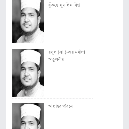
ধুঁকছে মুসলিম বিশ্ব
রসুল (সা.)-এর মর্যাদা
অতুলনীয়
আল্লাহর পরিচয়