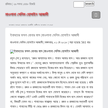
রবিবার | ২৬ সফর ১৪৪৮ হিজরি
মাওলানা সেলিম হোসাইন আজাদী
সবার সুখে হাসব আমি কাঁদব সবার দুঃখে
বিশ্ব ইজতেমার শিক্ষা ছড়িয়ে পড়ুক
ইবাদতের ফসল বোনার মাস |মাওলানা সেলিম হোসাইন আজাদী
মাওলানা সেলিম হোসাইন আজাদী
| মঙ্গলবার, ০১ মে ২০১৮ | পড়া হয়েছে 561 বার
সন্তানের প্রতি এক আল্লাহর ওলির শেষ অসিয়ত
শোনার সঙ্গে সঙ্গে মেনে নেওয়াই ইমানের দাবি
রসুল (সা.) বলেছেন, ‘রজব আল্লাহর মাস। শাবান আমার মাস। আর রমজান হলো
হায়! মিথ্যায় ছেয়ে গেছে আমাদের জীবন!
আমার উম্মতের মাস।’ যেহেতু রজবে আল্লাহতায়ালা তাঁর প্রেমিক নূরে মুহাম্মাদীর
দিদার পেয়েছেন তাই রজবকে আল্লাহ নিজের মাস করে নিয়েছেন। আর রমজান হলো
আত্মীয়তা সম্পর্ক ছিন্নকারী অভিশপ্ত ও জাহান্নামি
অফুরন্ত কল্যাণ ও খায়ের অর্জনের মাস। বিশ্ব মানুষ এ মাস থেকে যত বেশি কল্যাণ
অর্জন করে, ভালো কাজের শপথ নেয়, আর কোনো মাসে এ রকম সুন্দর পরিবেশে এত
কাছে ঘেঁষতে দিও না হতাশা
আলসেমির অভিশাপে ধুঁকছে মুসলিম বিশ্ব
সুন্দর সুযোগ ঘটে না। তাই রমজানকে উম্মতের মাস হিসেবে ঘোষণা করা হয়েছে। বাকি
রইল শাবান। রজব ও রমজানের মধ্যবর্তী মাস শাবান। শাবান যেন একা হয়ে না যায়
রসুল (সা.)-এর মর্যাদা অতুলনীয়
আল্লাহর পরিচয়
তাই নবী (সা.) শাবানকে নিজের মাস বলে ঘোষণা করেছেন। তাহলে কি শাবানের
কোনো মাহাত্ম্য নেই? এমনি এমনিই শাবানকে তিনি নিজের মাস বলে ঘোষণা করেছেন?
না, বিষয়টি তেমন নয়।
শাবানেরও মাহাত্ম্য আছে। রজব ও রমজানের মধ্যবর্তী হলো
শাবান। শাবানের সিঁড়ি না ভেঙে রজব ও রমজানের মিলন হয় না। তেমনি আল্লাহ ও