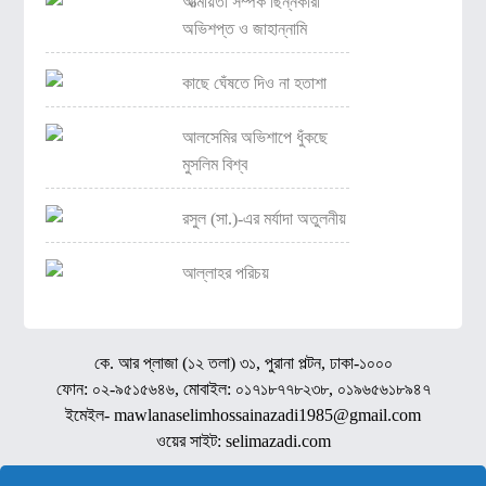
আত্মীয়তা সম্পর্ক ছিন্নকারী
অভিশপ্ত ও জাহান্নামি
কাছে ঘেঁষতে দিও না হতাশা
আলসেমির অভিশাপে ধুঁকছে
মুসলিম বিশ্ব
রসুল (সা.)-এর মর্যাদা অতুলনীয়
আল্লাহর পরিচয়
কে. আর প্লাজা (১২ তলা) ৩১, পুরানা পল্টন, ঢাকা-১০০০
ফোন: ০২-৯৫১৫৬৪৬, মোবাইল: ০১৭১৮৭৭৮২৩৮, ০১৯৬৫৬১৮৯৪৭
ইমেইল- mawlanaselimhossainazadi1985@gmail.com
ওয়ের সাইট: selimazadi.com