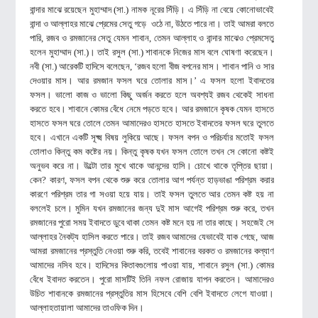
বান্দার মাঝে রয়েছেন মুহাম্মাদ (সা.) নামক নূরের সিঁড়ি। এ সিঁড়ি না বেয়ে কোনোভাবেই
বান্দা ও আল্লাহর মাঝে প্রেমের সেতু গড়ে ওঠে না, উঠতে পারে না। তাই আমরা বলতে
পারি, রজব ও রমজানের সেতু যেমন শাবান, তেমন আল্লাহ ও বান্দার মাঝেও প্রেমসেতু
হলেন মুহাম্মাদ (সা.)। তাই রসুল (সা.) শাবানকে নিজের মাস বলে ঘোষণা করেছেন।
নবী (সা.) আরেকটি হাদিসে বলেছেন, ‘রজব হলো বীজ বপনের মাস। শাবান পানি ও সার
দেওয়ার মাস। আর রমজান ফসল ঘরে তোলার মাস।’ এ ফসল হলো ইবাদতের
ফসল। ভালো কাজ ও ভালো কিছু অর্জন করতে হলে অবশ্যই রজব থেকেই সাধনা
করতে হবে। শাবানে কোমর বেঁধে নেমে পড়তে হবে। আর রমজানে কৃষক যেমন হাসতে
হাসতে ফসল ঘরে তোলে তেমন আমাদেরও হাসতে হাসতে ইবাদতের ফসল ঘরে তুলতে
হবে। এখানে একটি সূক্ষ্ম বিষয় লুকিয়ে আছে। ফসল বপন ও পরিচর্যার মতোই ফসল
তোলাও কিন্তু কম কষ্টের নয়। কিন্তু কৃষক যখন ফসল তোলে তখন সে কোনো কষ্টই
অনুভব করে না। উল্টো তার মুখে থাকে আনন্দের হাসি। চোখে থাকে তৃপ্তির ছায়া।
কেন? কারণ, ফসল বপন থেকে শুরু করে তোলার আগ পর্যন্ত হাড়ভাঙা পরিশ্রম করার
কারণে পরিশ্রম তার গা সওয়া হয়ে যায়। তাই ফসল তুলতে আর তেমন কষ্ট হয় না
বললেই চলে। মুমিন যখন রমজানের জন্য দুই মাস আগেই পরিশ্রম শুরু করে, তখন
রমজানের পুরো সময় ইবাদতে ডুবে থাকা তেমন কষ্ট মনে হয় না তার কাছে। সহজেই সে
আল্লাহর নৈকট্য হাসিল করতে পারে। তাই রজব আমাদের যেভাবেই যাক গেছে, আজ
আমরা রমজানের প্রস্তুতি নেওয়া শুরু করি, তবেই শাবানের বরকত ও রমজানের কল্যাণ
আমাদের নসিব হবে। হাদিসের কিতাবগুলোয় পাওয়া যায়, শাবানে রসুল (সা.) কোমর
বেঁধে ইবাদত করতেন। পুরো মাসটিই তিনি নফল রোজায় যাপন করতেন। আমাদেরও
উচিত শাবানকে রমজানের প্রস্তুতির মাস হিসেবে বেশি বেশি ইবাদতে লেগে যাওয়া।
আল্লাহতায়ালা আমাদের তাওফিক দিন।