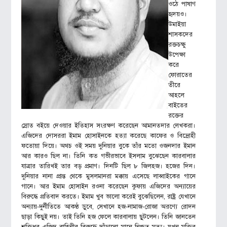
ওঠে পাষাণ
হৃদয়ও।
উমাইয়া
শাসকদের
রক্তচক্ষু
উপেক্ষা
করে
ফোরাতের
তীরে
আহলে
বাইতের
রক্তের
স্রোত বইয়ে দেওয়ার ইতিহাস সংরক্ষণ করেছেন আমানতদার লেখকরা।
এজিদের দোসররা ইমাম হোসাইনকে হত্যা করেছে কাফের ও বিদ্রোহী
ফতোয়া দিয়ে। অথচ ওই সময় দুনিয়ার বুকে তাঁর মতো ওজনদার ইমান
আর কারও ছিল না। তিনি কত গভীরভাবে ইসলাম বুঝেছেন কারবালার
যাত্রার তারিখই তার বড় প্রমাণ। দিনটি ছিল ৮ জিলহজ। হজের দিন।
দুনিয়ার নানা প্রান্ত থেকে মুসলমানরা মক্কায় এসেছে লাব্বাইকের গানে
গানে। আর ইমাম হোসাইন রওনা করেছেন কুফায় এজিদের অন্যায়ের
বিরুদ্ধে প্রতিবাদ করতে। ইমাম খুব ভালো করেই বুঝেছিলেন, রাষ্ট্র যেখানে
অন্যায়-দুর্নীতিতে আকণ্ঠ ডুবে, সেখানে হজ-নামাজ-রোজা অরণ্যে রোদন
ছাড়া কিছুই নয়। তাই তিনি হজ ফেলে কারবালায় ছুটলেন। তিনি জানতেন