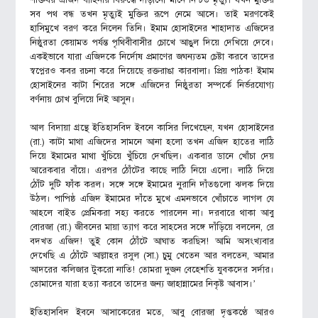
শক্তিধর এজিদ বাহিনীর বিরুদ্ধে দাঁড়ানো মানে নিশ্চত মৃত্যু। যখন মুক্তির
সব পথ বন্ধ তখন মৃত্যুই মুক্তির রূপে নেমে আসে। তাই মরণকেই
হাসিমুখে বরণ করে নিলেন তিনি। ইমাম হোসাইনের শাহাদাত এজিদের
নিষ্ঠুরতা কেয়ামত পর্যন্ত পৃথিবীবাসীর চোখে আঙুল দিয়ে দেখিয়ে দেবে।
একইভাবে যারা এজিদকে নির্দোষ প্রমাণের জঘন্যতম চেষ্টা করবে তাদের
স্বপ্নেরও কবর রচনা করে দিয়েছে রক্তরাঙা কারবালা। প্রিয় পাঠক! ইমাম
হোসাইনের কাটা শিরের সঙ্গে এজিদের নিষ্ঠুরতা সম্পর্কে নির্ভরযোগ্য
বর্ণনায় চোখ বুলিয়ে নিই আসুন।
আল বিদায়া গ্রন্থে ইতিহাসবিদ ইবনে কাসির লিখেছেন, যখন হোসাইনের
(রা.) কাটা মাথা এজিদের সামনে আনা হলো তখন এজিদ হাতের লাঠি
দিয়ে ইমামের মাথা খুঁচিয়ে খুঁচিয়ে দেখছিল। একবার ডানে খোঁচা দেয়
আরেকবার বাঁয়ে। এরপর ঠোঁটের কাছে লাঠি নিয়ে এলো। লাঠি দিয়ে
ঠোঁট দুটি ফাঁক করল। সঙ্গে সঙ্গে ইমামের নুরানি দাঁতগুলো ঝলক দিয়ে
উঠল। পাপিষ্ঠ এজিদ ইমামের দাঁতে মুখে এমনভাবে খোঁচাতে লাগল যে
আহলে বাইত প্রেমিকরা সহ্য করতে পারলেন না। দরবারে থাকা আবু
বোরজা (রা.) জীবনের মায়া ত্যাগ করে সাহসের সঙ্গে দাঁড়িয়ে বললেন, রে
বদখত এজিদ! তুই কোন ঠোঁটে আঘাত করছিস! আমি অসংখ্যবার
দেখেছি এ ঠোঁটে আল্লাহর রসুল (সা.) চুমু খেতেন আর বলতেন, আমার
আদরের কলিজার টুকরো নাতি! তোমরা দুজন বেহেশতি যুবকদের সর্দার।
তোমাদের যারা হত্যা করবে তাদের জন্য জাহান্নামের নিকৃষ্ট আবাস।’
ইতিহাসবিদ ইবনে আসাকেরের মতে, আবু বোরজা দৃপ্তকণ্ঠে আরও