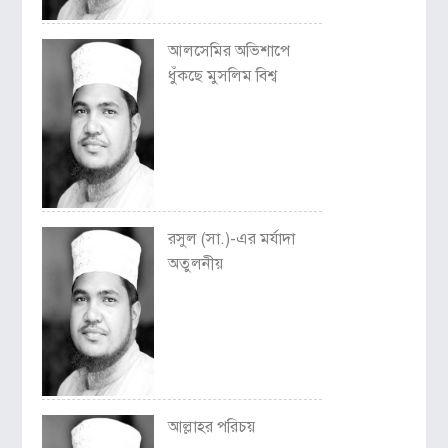
আলসেমির অভিশাপে
ধুঁকছে মুসলিম বিশ্ব
রসুল (সা.)-এর মর্যাদা
অতুলনীয়
আল্লাহর পরিচয়