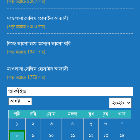
(পড়া হয়েছে 2067 বার)
মাওলানা সেলিম হোসাইন আজাদী
(পড়া হয়েছে 2003 বার)
নিজে ভালো হয়ে অন্যের ভালো করি
(পড়া হয়েছে 1941 বার)
মাওলানা সেলিম হোসাইন আজাদী
(পড়া হয়েছে 1779 বার)
আর্কাইভ
শনি
রবি
সোম
মঙ্গল
বুধ
বৃহ
শুক্র
১
২
৩
৪
৫
৬
৭
৮
৯
১০
১১
১২
১৩
১৪