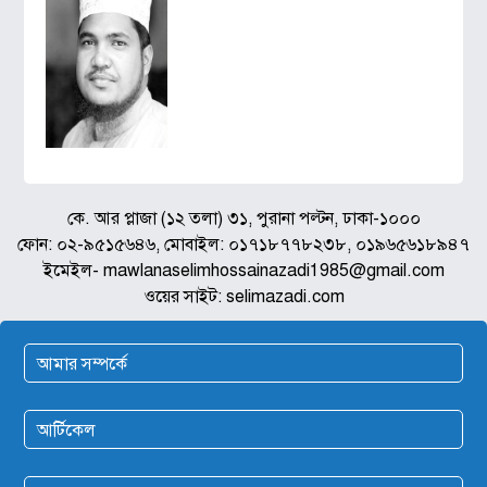
কে. আর প্লাজা (১২ তলা) ৩১, পুরানা পল্টন, ঢাকা-১০০০
ফোন: ০২-৯৫১৫৬৪৬, মোবাইল: ০১৭১৮৭৭৮২৩৮, ০১৯৬৫৬১৮৯৪৭
ইমেইল- mawlanaselimhossainazadi1985@gmail.com
ওয়ের সাইট: selimazadi.com
আমার সম্পর্কে
আর্টিকেল