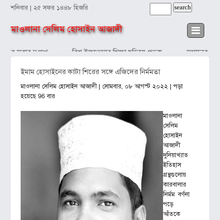
শনিবার | ২৫ সফর ১৪৪৮ হিজরি
মাওলানা সেলিম হোসাইন আজাদী
ঁদব সবার দুঃখে
বিশ্ব ইজতেমার শিক্ষা ছড়িয়ে পড়ুক
সন্তানের প্রত
ইমাম হোসাইনের কাটা শিরের সঙ্গে এজিদের নির্মমতা
মাওলানা সেলিম হোসাইন আজাদী
| সোমবার, ০৮ আগস্ট ২০২২ | পড়া
হয়েছে 96 বার
মাওলানা
সেলিম
হোসাইন
আজাদী
দুনিয়াখ্যাত
ইতিহাস
গ্রন্থগুলোয়
কারবালার
নির্মম বর্ণনা
পড়ে
আঁতকে