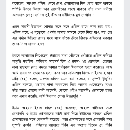
বলেছেন, ‘নাপাক এজিদ! ভেবে দেখ, কেয়ামতের দিন তোর পাশে থাকবে
পাপিষ্ঠ ইবনে জিয়াদ আর হোসাইনের পাশে থাকবে তাঁর নানা নবীয়ে
কায়েনাত (সা.)। সেদিন তুই কীভাবে নবীজিকে মুখ দেখাবি।’
এমন সাহসী উচ্চারণ শোনার সঙ্গে সঙ্গে এজিদ রাগে লাল হয়ে যায়।
এজিদ বলে, এ বুড়োকে এখনই আমার সামনে থেকে নিয়ে যাও, নয় তো
এর গর্দান উড়িয়ে দেব। সঙ্গে সঙ্গে তাঁকে টেনে হিঁচড়ে এজিদের দরবার
থেকে নিয়ে যাওয়া হলো।
ইবনে আসাকের লিখেছেন, ইমামের মাথা খোঁচাতে খোঁচাতে এজিদ কবিতা
আবৃত্তি করছিল। কবিতার সারমর্ম ছিল এ রকম- ‘হে হোসাইন! তোমার
নানা মুহাম্মদ (সা.) বদরে আমার পূর্বপুরুষ উতবাকে হত্যা করেছে। আজ
আমি ফোরাতে তোমাকে হত্যা করে তার প্রতিশোধ নিলাম।’ ইবনে হাজার
মাক্কি (রহ.) বলেন, এরপর এজিদ এমন কথা বলেছে যা সুস্পষ্ট কুফুরি।
এজিদ বলেছে, ‘তোমার নানা আরবদের নিয়ে অনেক খেলেছেন। অথচ
তাঁর কাছে কোনো বাণী আসেনি, কোনো ওহিও আসেনি। তোমাকে হত্যা
করে প্রমাণ করেছি, আমি উতবার যোগ্য উত্তরসূরি।’
ইমাম আহমদ ইবনে হাম্বল (রহ.) বলেছেন, আহলে বাইতের সঙ্গে
বেআদবি ও ইমাম হোসাইনের কাটা মাথা নিয়ে উল্লাসের কারণে এজিদ
রেসালাতের সঙ্গে বেআদবি করেছে। আর রেসালাতের সঙ্গে বেআদবি করা
সুস্পষ্ট কুফরি। এজিদের ব্যাপারে তিনি এত কঠোর ছিলেন যে, তিনি