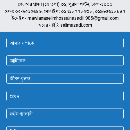
কে. আর প্লাজা (১২ তলা) ৩১, পুরানা পল্টন, ঢাকা-১০০০
ফোন: ০২-৯৫১৫৬৪৬, মোবাইল: ০১৭১৮৭৭৮২৩৮, ০১৯৬৫৬১৮৯৪৭
ইমেইল- mawlanaselimhossainazadi1985@gmail.com
ওয়ের সাইট: selimazadi.com
আমার সম্পর্কে
আর্টিকেল
জীবন-বৃত্তান্ত
প্রচ্ছদ
ফটো গ্যালারী