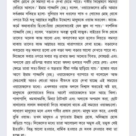
খালি চোখে সে সমস্যা না-ও দেখা যেতে পারে। গভীর বিশ্লেষণে সমস্যা
বেরিয়ে আসবে।’ ইমাম গাজ্জালি (রহ.) বলেন, ‘ওয়ায়েজদের প্রতি আমার
সর্বপ্রথম নসিহত হলো- দুনিয়ার সব ধরনের লাভ ও লোভের মোহ থেকে
ওপরে উঠে শুধু আল্লাহর সন্তুষ্টির উদ্দেশ্যে মানুষকে ওয়াজ করবেন। কাজে-
কর্মে কথাবার্তায় হিংসা-রিয়া কোনোভাবেই যেন স্থান না পায়।’ দার্শনিক
গাজ্জালি (রহ.) বলেন, ‘বক্তাদের অবস্থা খুবই নাজুক। বাইরের দিক থেকে
তাদের অনেক কাজ ভালো এবং কল্যাণকর মনে হলেও নিয়তে সমস্যা
থাকায় তাদের কাজ আল্লাহর কাছে খারাপভাবে লেখা হচ্ছে। বক্তাদের
সবচেয়ে বড় সমস্যা হলো এক বক্তা অন্য বক্তার ভালো দেখতে পারে না।
নিজেকে সবার ওপরে সবার বড় রাখার জন্য অন্যের গিবত, দোষচর্চা এবং
অন্যকে হেয় প্রতিপন্ন করার মতো জঘন্য গুনাহর পথটি বেছে নেয়। এসব
ক্ষেত্রে তারা সত্য-মিথ্যা ও ভদ্রতার সীমা পর্যন্ত ছাড়িয়ে যায়।’ হাজার বছর
আগে ইমাম গাজ্জালি (রহ.) ওয়ায়েজদের ব্যাপারে যা বলেছেন আজ
সেগুলোই আরও নোংরা আরও বীভৎস হয়ে দেখা যাচ্ছে এই সময়ের
ওয়ায়েজদের মধ্যে। এখনকার ওয়াজ শুনলে বিশ্বাস করতেই কষ্ট হয়,
মানুষকে হেদায়াতের নিয়ত আদৌ ওয়ায়েজদের মনে আছে কিনা।
গালাগালি, ধমকাধমকি, মিথ্যা ঠাটবাট এবং অন্যকে অপমান করা, ছোট
বানানোর নানান কথাবার্তা দিয়ে সাজানো থাকে এই সময়ের ওয়াজগুলো।
সাধারণ মানুষের মনে এসব গভীর প্রভাব ফেলে। মানুষ মনে করে, এসবই
বুঝি ওয়াজ। তখন মানুষও এ ঘৃণ্যতায় ইচ্ছায় হোক, অনিচ্ছায় হোক
জড়িয়ে পড়ে। নিজেদের মধ্যে তারা আলোচনা করে অমুক এই, তমুক সেই
ইত্যাদি। কিন্তু ভালো হওয়ার, ধার্মিক হওয়ার যে সবক নেওয়ার কথা তা
হচ্ছে না।