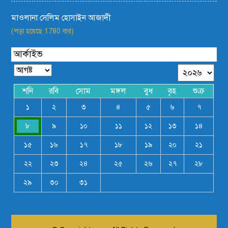
মাওলানা সেলিম হোসাইন আজাদী
(পড়া হয়েছে 1780 বার)
আর্কাইভ
শনি
রবি
সোম
মঙ্গল
বুধ
বৃহ
শুক্র
১
২
৩
৪
৫
৬
৭
৮
৯
১০
১১
১২
১৩
১৪
১৫
১৬
১৭
১৮
১৯
২০
২১
২২
২৩
২৪
২৫
২৬
২৭
২৮
২৯
৩০
৩১