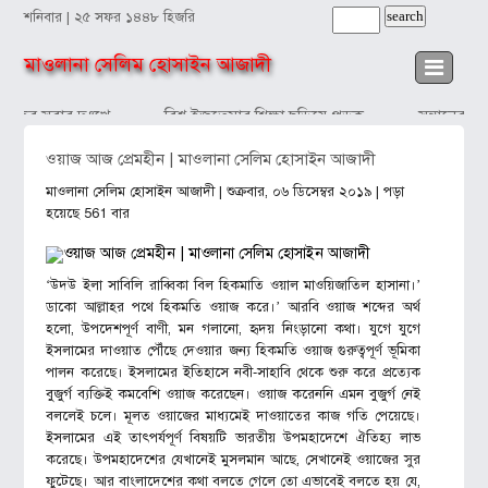
শনিবার | ২৫ সফর ১৪৪৮ হিজরি
মাওলানা সেলিম হোসাইন আজাদী
াঁদব সবার দুঃখে
বিশ্ব ইজতেমার শিক্ষা ছড়িয়ে পড়ুক
সন্তানের প্র
ওয়াজ আজ প্রেমহীন | মাওলানা সেলিম হোসাইন আজাদী
মাওলানা সেলিম হোসাইন আজাদী
| শুক্রবার, ০৬ ডিসেম্বর ২০১৯ | পড়া
হয়েছে 561 বার
‘উদউ ইলা সাবিলি রাব্বিকা বিল হিকমাতি ওয়াল মাওয়িজাতিল হাসানা।’
ডাকো আল্লাহর পথে হিকমতি ওয়াজ করে।’ আরবি ওয়াজ শব্দের অর্থ
হলো, উপদেশপূর্ণ বাণী, মন গলানো, হৃদয় নিংড়ানো কথা। যুগে যুগে
ইসলামের দাওয়াত পৌঁছে দেওয়ার জন্য হিকমতি ওয়াজ গুরুত্বপূর্ণ ভূমিকা
পালন করেছে। ইসলামের ইতিহাসে নবী-সাহাবি থেকে শুরু করে প্রত্যেক
বুজুর্গ ব্যক্তিই কমবেশি ওয়াজ করেছেন। ওয়াজ করেননি এমন বুজুর্গ নেই
বললেই চলে। মূলত ওয়াজের মাধ্যমেই দাওয়াতের কাজ গতি পেয়েছে।
ইসলামের এই তাৎপর্যপূর্ণ বিষয়টি ভারতীয় উপমহাদেশে ঐতিহ্য লাভ
করেছে। উপমহাদেশের যেখানেই মুসলমান আছে, সেখানেই ওয়াজের সুর
ফুটেছে। আর বাংলাদেশের কথা বলতে গেলে তো এভাবেই বলতে হয় যে,