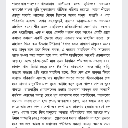
শাহজালাল-শাহপরান-খানজাহান আলীদের মতো সুফিদের ওয়াজের
কারণেই বাংলা ভূমি মুসলমানের ঘাঁটিতে পরিণত হয়েছে। আগে শীতের
মৌসুম মানেই ওয়াজের মৌসুম হিসেবে জানত মানুষ। সম্প্রতি এ ধারা
পরিবর্তন হয়েছে। এখন বছরজুড়েই বাংলার আনাচে-কানাচে ওয়াজের
মাহফিল বসে। শীত এলে মাহফিলের প্রতিযোগিতা লেগে যায়। কোথায়
যেন পড়েছিলাম, এক শ বছর এমনকি পঞ্চাশ বছর আগেও একটি গ্রামে
কখনো কখনো একটি জেলায় বছরে একবার মাত্র মাহফিল হতো। সে
মাহফিল ঘিরে কত উৎসাহ-উন্মাদনা বিরাজ করত সাধারণ মানুষের মনে।
কত মানুষ মনে মনে নিয়ত করত, এ বছরের মাহফিলে পীর সাহেবের
হাতে তওবা করে ভালো হয়ে যাব, বার্ষিক মাহফিলের আখেরি মোনাজাতে
আল্লাহর কাছে কেঁদে-কেটে মাফ চেয়ে নিয়মিত পাঁচ ওয়াক্ত নামাজ ধরব,
হালাল খাব, মিথ্যা ছেড়ে দেব ইত্যাদি। আফসোস! আজ বাড়ি বাড়ি,
মহল্লায় মহল্লায় প্রতি রাতে মাহফিল হচ্ছে, কিন্তু কেন যেন মানুষর ভিতর
জগতে পরিবর্তন এসেছে না। মাহফিল শুনতে শুনতে জীবন-যৌবন শেষ
হয়ে যাওয়া মানুষটিও মরণ ভুলে, আল্লাহ-রসুল ভুলে পাপের সাগরে ডুবে
থাকছে। রাজবাড়ীর গোয়ালন্দের মরহুম মাওলানা আবদুল হক আব্বাসী
বর্তমান ওয়াজের অবস্থা দেখে খুব আফসোস করে বলেছিলেন, ‘আজকের
জমানায় ওয়াজ শোনা হয়ে গেছে আপনাদের নেশা, আর ওয়াজ করা হয়ে
গেছে আমাদের পেশা। নেশা আর পেশা এক জায়গায় হওয়ার কারণে ফল
শূন্য। ওয়াজ হচ্ছে কিন্তু মানুষের আত্মায় পরিবর্তনের ভাব জাগছে না।’
ইমাম গাজ্জালি (রহ.) বলেছেন, ‘শ্রোতাদের মনের পরিবর্তন না হলে বুঝতে
হবে ওয়াজের আমল ও ওয়াজের পদ্ধতিতে সমস্যা আছে। অনেক সময়