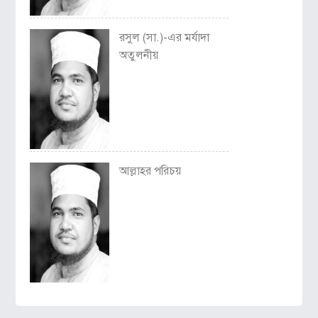
রসুল (সা.)-এর মর্যাদা
অতুলনীয়
আল্লাহর পরিচয়