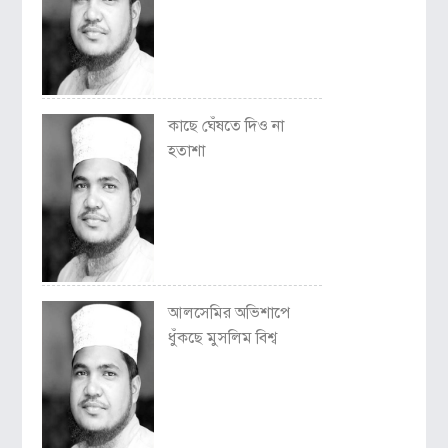
কাছে ঘেঁষতে দিও না
হতাশা
আলসেমির অভিশাপে
ধুঁকছে মুসলিম বিশ্ব