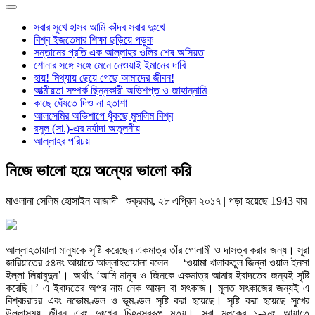
সবার সুখে হাসব আমি কাঁদব সবার দুঃখে
বিশ্ব ইজতেমার শিক্ষা ছড়িয়ে পড়ুক
সন্তানের প্রতি এক আল্লাহর ওলির শেষ অসিয়ত
শোনার সঙ্গে সঙ্গে মেনে নেওয়াই ইমানের দাবি
হায়! মিথ্যায় ছেয়ে গেছে আমাদের জীবন!
আত্মীয়তা সম্পর্ক ছিন্নকারী অভিশপ্ত ও জাহান্নামি
কাছে ঘেঁষতে দিও না হতাশা
আলসেমির অভিশাপে ধুঁকছে মুসলিম বিশ্ব
রসুল (সা.)-এর মর্যাদা অতুলনীয়
আল্লাহর পরিচয়
নিজে ভালো হয়ে অন্যের ভালো করি
মাওলানা সেলিম হোসাইন আজাদী
| শুক্রবার, ২৮ এপ্রিল ২০১৭ | পড়া হয়েছে 1943 বার
আল্লাহতায়ালা মানুষকে সৃষ্টি করেছেন একমাত্র তাঁর গোলামী ও দাসত্ব করার জন্য। সূরা
জারিয়াতের ৫৪নং আয়াতে আল্লাহতায়ালা বলেন— ‘ওয়ামা খালাকতুল জিন্না ওয়াল ইনসা
ইল্লা লিয়াবুদুন’। অর্থাৎ ‘আমি মানুষ ও জিনকে একমাত্র আমার ইবাদতের জন্যই সৃষ্টি
করেছি।’ এ ইবাদতের অপর নাম নেক আমল বা সৎকাজ। মূলত সৎকাজের জন্যই এ
বিশ্বচরাচর এবং নভোমণ্ডল ও ভূমণ্ডল সৃষ্টি করা হয়েছে। সৃষ্টি করা হয়েছে সুখের
উল্লাসময় জীবন এবং দুঃখের চিহ্নস্বরূপ মৃত্যু। সূরা মূলকের ১-২নং আয়াতে