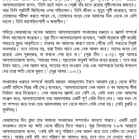
আল্লাহতায়ালা বলেন, ‘তিনি বড়ই মহান ও শ্রেষ্ঠ যাঁর হাতে রয়েছে সৃষ্টিলোকের রাজত্ব।
আর তিনি প্রতিটি জিনিসের ওপর শক্তিমান। তিনি জীবন ও মৃত্যু সৃষ্টি করেছেন, যাতে
তোমাদের পরীক্ষা করতে পারেন যে, তোমাদের মধ্যে নেক আমলের দিক থেকে কে বেশি
ভালো। তিনি মহাশক্তিশালী ও ক্ষমাশীল।’
পবিত্র কোরআনের অনেক আয়াতে আল্লাহতায়ালা সৎকাজের গুরুত্ব ও তাত্পর্য সম্পর্কে
বিশদ আলোচনা করেছেন। সূরা তীনে আল্লাহতায়ালা বলেছেন, ‘আমি মানুষকে সৃষ্টি করেছি
সবচেয়ে সুন্দর আকৃতিতে। তারপর বদ আমলের কারণে তাকে পৌঁছে দেই সবচেয়ে নিকৃষ্ট
অবস্থায়। তবে তাদের নয়, যারা ইমান আনে এবং নেক আমল করে। তাদের জন্য তো
রয়েছে এমন পুরস্কার, যা কখনো শেষ হবে না।’ (সূরা তীন : ৫-৭)। সূরা আসরে
আল্লাহতায়ালা বলেন, ‘সময়ের শপথ। প্রত্যেক মানুষই ক্ষতির মধ্যে রয়েছে। তবে যারা
ইমান আনে, নেক আমল করে, সত্যের পথে দাওয়াত দেয় এবং পরস্পরকে ধৈর্যের উপদেশ
দেয় তারা ক্ষতি থেকে মুক্ত।’ (সূরা আসর : ১-৩।)
সৎকাজের গুরুত্ব সম্পর্কে সাহাবি হজরত আবদুল্লাহ ইবনে আব্বাস (রা.) থেকে বর্ণিত
একটি হাদিসে প্রিয় নবী (সা.) বলেছেন, ‘আল্লাহতায়ালা নেক আমল ও বদ আমলের সীমা
নির্ধারণ করে দিয়েছেন। নেক আমলের তাত্পর্য এত বেশি যে, কেউ যখন নেক আমলের
সংকল্প করে, আল্লাহতায়ালা তার আমলনামায় একটি পূর্ণ নেকি লিখে দেন। আর যখন সে
তা সম্পন্ন করে তখন তার আমলনামায় দশ থেকে সাতশ নেকি লেখা হয়। (সহি বুখারি ও
মুসলিম)।
কেয়ামতের দিন বান্দা তার সামান্য সৎকাজের সম্পর্কেও জানতে পারবে। একটি ছোট
সৎকাজও তাকে বড় ক্ষতি থেকে বাঁচিয়ে দিতে পারবে। সূরা যিলযালের ৭-৮নং আয়াতে
আল্লাহতায়ালা বলেন, ‘কেউ যদি অণু পরিমাণ নেক আমল করে তবে সেদিন তা দেখতে
পাবে। আবার কেউ যদি অণু পরিমাণ বদ আমলও করে, তবে তাও সে দেখতে পাবে।’