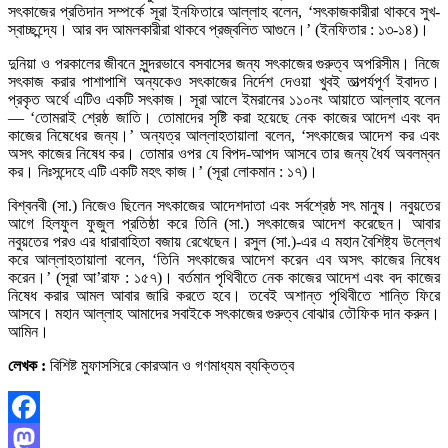
সৎকাজের প্রতিদান সম্পর্কে সূরা ইনফিতারে আল্লাহ বলেন, ‘সৎকাজকারীরা থাকবে সুখ-
স্বাচ্ছন্দ্যে। আর বদ আমলকারীরা থাকবে প্রজ্বলিত আগুনে।’ (ইনফিতার : ১৩-১৪)।
দুনিয়া ও পরকালের জীবনে সুন্দরভাবে বসবাসের জন্য সৎকাজের গুরুত্ব অপরিসীম। নিজে
সৎকাজ করার পাশাপাশি অন্যকেও সৎকাজের নির্দেশ দেওয়া খুবই তাত্পর্যপূর্ণ ইবাদত।
প্রকৃত অর্থে এটিও একটি সৎকাজ। সূরা আলে ইমরানের ১১০নং আয়াতে আল্লাহ বলেন
— ‘তোমরাই শ্রেষ্ঠ জাতি। তোমাদের সৃষ্টি করা হয়েছে নেক কাজের আদেশ এবং বদ
কাজের নিষেধের জন্য।’ অন্যত্র আল্লাহতায়ালা বলেন, ‘সৎকাজের আদেশ কর এবং
অসৎ কাজের নিষেধ কর। তোমার ওপর যে বিপদ-আপদ আসবে তার জন্য ধৈর্য অবলম্বন
কর। নিঃসন্দেহে এটি একটি মহৎ কাজ।’ (সূরা লোকমান : ১৭)।
বিশ্বনবী (সা.) নিজেও ছিলেন সৎকাজের আদেশদাতা এবং সর্বশ্রেষ্ঠ সৎ মানুষ। নবুয়তের
আগে হিলফুল ফুজুল প্রতিষ্ঠা করে তিনি (সা.) সৎকাজের আদেশ করেছেন। আবার
নবুয়তের পরও এর ধারাবাহিতা বজায় রেখেছেন। রসুল (সা.)-এর এ মহান বৈশিষ্ট্য উল্লেখ
করে আল্লাহতায়ালা বলেন, ‘তিনি সৎকাজের আদেশ করেন এব অসৎ কাজের নিষেধ
করেন।’ (সূরা আ’রাফ : ১৫৭)। বর্তমান পৃথিবীতে নেক কাজের আদেশ এবং বদ কাজের
নিষেধ করার আমল আবার জারি করতে হবে। তবেই অশান্ত পৃথিবীতে শান্তি ফিরে
আসবে। মহান আল্লাহ আমাদের সবাইকে সৎকাজের গুরুত্ব বোঝার তৌফিক দান করুন।
আমিন।
লেখক :
বিশিষ্ট মুফাসসিরে কোরআন ও গণমাধ্যম ব্যক্তিত্ব
Facebook