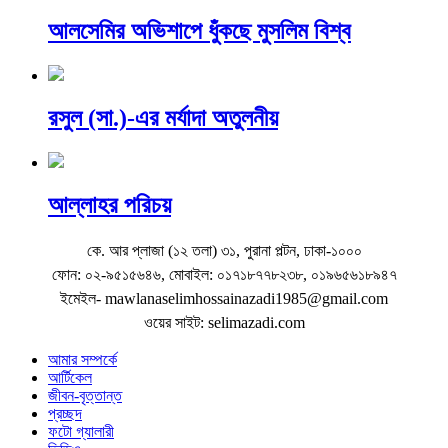
আলসেমির অভিশাপে ধুঁকছে মুসলিম বিশ্ব
রসুল (সা.)-এর মর্যাদা অতুলনীয়
আল্লাহর পরিচয়
কে. আর প্লাজা (১২ তলা) ৩১, পুরানা পল্টন, ঢাকা-১০০০
ফোন: ০২-৯৫১৫৬৪৬, মোবাইল: ০১৭১৮৭৭৮২৩৮, ০১৯৬৫৬১৮৯৪৭
ইমেইল- mawlanaselimhossainazadi1985@gmail.com
ওয়ের সাইট: selimazadi.com
আমার সম্পর্কে
আর্টিকেল
জীবন-বৃত্তান্ত
প্রচ্ছদ
ফটো গ্যালারী