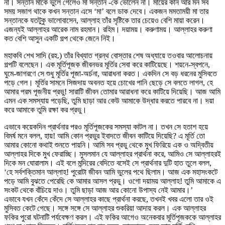
না। সন্তান মাকে ভুলে গেলেও মা সন্তান -কে ভোলেন না। মায়ের কান আর মন সব
সময় সজাগ থাকে কখন সন্তান এসে ‘মা’ বলে ডাক দেবে। একজন মমতাময়ী মা তার
সন্তানকে যতটুকু ভালোবাসেন, আল্লাহ তাঁর সৃষ্টিকে তার চেয়েও বেশি মায়া করেন।
এজন্যই আল্লাহর আরেক নাম রহমান। রহিম। দয়াময়। করুণাময়। আল্লাহর করুণা
কত বেশি আসুন একটি গল্প থেকে জেনে নিই।
মহাকবি শেখ সাদি (রহ.) তাঁর বিখ্যাত গ্রন্থ বোস্তার শেষ অধ্যায়ে তওবার আলোচনায়
গল্পটি বলেছেন। এক মূর্তিপূজক জীবনভর মূর্তির সেবা করে কাটিয়েছে। শয়নে-স্বপনে,
ঘুমে-জাগরণে সে শুধু মূর্তির পূজা-অর্চনা, আরাধনা করত। একদিন সে বড় ধরনের মুসিবতে
পড়ে গেল। মূর্তির সামনে সিজদায় অবনত হয়ে চোখের পানি ছেড়ে সে বলতে লাগল, হে
আমার পরম পূজনীয় প্রভু! সারাটি জীবন তোমার আরাধনা করে কাটিয়ে দিয়েছি। আজ আমি
এমন এক সমস্যায় পড়েছি, তুমি ছাড়া আর কেউ আমাকে উদ্ধার করতে পারবে না। দয়া
করে আমাকে তুমি রক্ষা কর প্রভু।
এভাবে কয়েকদিন প্রার্থনার পরও মূর্তিপূজকের সমস্যা কাটল না। তখন সে হতাশ হয়ে
বিমর্ষ মনে বলল, হায়! আমি কোন প্রভুর ইবাদতে জীবন কাটিয়ে দিয়েছি? এ মূর্তি তো
আমার কোনো কথাই শুনতে পায়নি। আমি সব প্রভু থেকে মুখ ফিরিয়ে এক ও অদ্বিতীয়
আল্লাহর দিকে মুখ ফেরাচ্ছি। মুসলমান যে আল্লাহর প্রার্থনা করে, আমিও সে আল্লাহরই
দিকে মন ঘোরালাম। এই বলে মন্দিরের বেদিতে বসেই সে প্রার্থনার দুটি হাত তুলে বলল,
‘হে সর্বশক্তিমান আল্লাহ! পুরোটা জীবন আমি ভুলের পথে ছিলাম। আজ এক মহাসংকটে
পড়ে আমি বুঝতে পেরেছি কে আমার আসল প্রভু। ওগো দয়াময় আল্লাহ! তুমি আমাকে এ
সংকট থেকে বাঁচিয়ে দাও। তুমি ছাড়া আজ আর কোনো উপাস্য নেই আমার।’
এভাবে যখন কেঁদে কেঁদে সে আল্লাহর কাছে প্রার্থনা করছে, তখনই খবর এলো তার ওই
মুসিবত কেটে গেছে। সঙ্গে সঙ্গে সে আল্লাহর শুকরিয়া আদায় করল। এক আল্লাহর
ফকির পুরো ঘটনাটি পর্যবেক্ষণ করল। এই ফকির আগেও অনেকবার মূর্তিপূজককে আল্লাহর