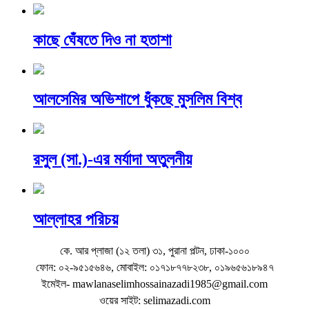
কাছে ঘেঁষতে দিও না হতাশা
আলসেমির অভিশাপে ধুঁকছে মুসলিম বিশ্ব
রসুল (সা.)-এর মর্যাদা অতুলনীয়
আল্লাহর পরিচয়
কে. আর প্লাজা (১২ তলা) ৩১, পুরানা পল্টন, ঢাকা-১০০০
ফোন: ০২-৯৫১৫৬৪৬, মোবাইল: ০১৭১৮৭৭৮২৩৮, ০১৯৬৫৬১৮৯৪৭
ইমেইল- mawlanaselimhossainazadi1985@gmail.com
ওয়ের সাইট: selimazadi.com