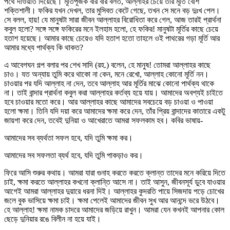
পথে দাওয়াত দিয়েছে। মূর্তিপূজক বার বার বলত, আল্লাহর চেয়ে তার মূর্তি বেশি
শক্তিশালী। ফকির যখন দেখল, তার মুসিবত কেটে গেছে, তখন সে মনে বড় দুঃখ পেল।
সে বলল, হায়! যে মানুষটা সারা জীবন আল্লাহর বিরোধিতা করে গেল, আজ তারই প্রার্থনা
কবুল হলো? সঙ্গে সঙ্গে ফকিরের মনে ইলহাম হলো, হে ফকির! মানুষটা মূর্তির কাছে চেয়ে
হতাশ হয়েছে। আমার কাছে চেয়েও যদি হতাশ হতো তাহলে ওই পাথরের গড়া মূর্তি আর
আমার মধ্যে পার্থক্য কি থাকত?
এ আবেগঘন গল্প বলার পর শেখ সাদি (রহ.) বলেন, হে মানুষ! তোমরা আল্লাহর কাছে
চাও। যত অন্যায় তুমি করে থাকো না কেন, মনে রেখো, আল্লাহ কোনো মূর্তি নন।
চাওয়ার পর যদি আল্লাহ না দেন, তবে আল্লাহ আর মূর্তির মাঝে কোনো পার্থক্য থাকে
না। তাই বান্দার প্রার্থনা কবুল করা আল্লাহর কর্তব্য হয়ে যায়। আমাদের অবশ্যই চাইতে
হবে চাওয়ার মতো করে। আর আল্লাহর কাছে আমাদের সবচেয়ে বড় চাওয়া ও পাওয়া
হলো ক্ষমা। তিনি যদি দয়া করে আমাদের ক্ষমা করে দেন, তাঁর প্রিয় বান্দাদের কাতারে একটু
জায়গা করে দেন, তবেই দুনিয়া ও আখেরাতে আমরা সফলকাম হব। কবির ভাষায়-
আমাদের সব ব্যর্থতা সফল হবে, যদি তুমি ক্ষমা কর।
আমাদের সব সফলতা ব্যর্থ হবে, যদি তুমি পাকড়াও কর।
ফিরে আসি শুরুর কথায়। আমরা যারা গুনাহ করতে করতে ক্লান্ত তাদের মনে করিয়ে দিতে
চাই, ক্ষমা করতে আল্লাহর কখনো ক্লান্তি আসে না। তাই আসুন, জীবনসূর্য ডুবে যাওয়ার
আগেই আমরা আল্লাহর দুয়ারে ধরনা দিই। আল্লাহর কুদরতি পায়ে সিজদায় পড়ে চোখের
জলে বুক ভাসিয়ে ক্ষমা চাই। ক্ষমা পেলেই আমাদের জীবন সুখ আর আনন্দে ভরে উঠবে।
হে আল্লাহ! ক্ষমা নামক চাদরে আমাদের জড়িয়ে রাখুন। আমরা যেন কখনই আপনার কোল
ছেড়ে দুনিয়ার রঙে বিলীন না হয়ে যাই।