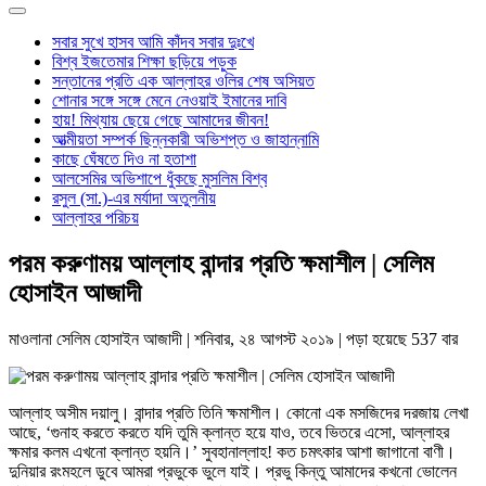
সবার সুখে হাসব আমি কাঁদব সবার দুঃখে
বিশ্ব ইজতেমার শিক্ষা ছড়িয়ে পড়ুক
সন্তানের প্রতি এক আল্লাহর ওলির শেষ অসিয়ত
শোনার সঙ্গে সঙ্গে মেনে নেওয়াই ইমানের দাবি
হায়! মিথ্যায় ছেয়ে গেছে আমাদের জীবন!
আত্মীয়তা সম্পর্ক ছিন্নকারী অভিশপ্ত ও জাহান্নামি
কাছে ঘেঁষতে দিও না হতাশা
আলসেমির অভিশাপে ধুঁকছে মুসলিম বিশ্ব
রসুল (সা.)-এর মর্যাদা অতুলনীয়
আল্লাহর পরিচয়
পরম করুণাময় আল্লাহ বান্দার প্রতি ক্ষমাশীল | সেলিম
হোসাইন আজাদী
মাওলানা সেলিম হোসাইন আজাদী
| শনিবার, ২৪ আগস্ট ২০১৯ | পড়া হয়েছে 537 বার
আল্লাহ অসীম দয়ালু। বান্দার প্রতি তিনি ক্ষমাশীল। কোনো এক মসজিদের দরজায় লেখা
আছে, ‘গুনাহ করতে করতে যদি তুমি ক্লান্ত হয়ে যাও, তবে ভিতরে এসো, আল্লাহর
ক্ষমার কলম এখনো ক্লান্ত হয়নি।’ সুবহানাল্লাহ! কত চমৎকার আশা জাগানো বাণী।
দুনিয়ার রংমহলে ডুবে আমরা প্রভুকে ভুলে যাই। প্রভু কিন্তু আমাদের কখনো ভোলেন