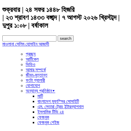
শুক্রবার | ২৪ সফর ১৪৪৮ হিজরি
| ২৩ শ্রাবণ ১৪৩৩ বঙ্গাব্দ | ৭ আগস্ট ২০২৬ খ্রিস্টাব্দ |
দুপুর ১:০৮ | বর্ষাকাল
Search
for:
মাওলানা সেলিম হোসাইন আজাদী
প্রচ্ছদ
আর্টিকেল
ভিডিও
আমার সম্পর্কে
জীবন-বৃত্তান্ত
ফটো গ্যালারী
যোগাযোগ
অন্যান্য প্রতিষ্ঠান▾
মাটি
বাংলাদেশ মুফাস্সির সোসাইটি
এম. সেতারা ট্রেড ইন্টারন্যাশনাল
ইসলামিক টিভি ২৪
ফেজবুক
ফেজবুক পেইজ