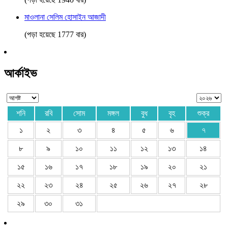
মাওলানা সেলিম হোসাইন আজাদী
(পড়া হয়েছে 1777 বার)
আর্কাইভ
শনি
রবি
সোম
মঙ্গল
বুধ
বৃহ
শুক্র
১
২
৩
৪
৫
৬
৭
৮
৯
১০
১১
১২
১৩
১৪
১৫
১৬
১৭
১৮
১৯
২০
২১
২২
২৩
২৪
২৫
২৬
২৭
২৮
২৯
৩০
৩১