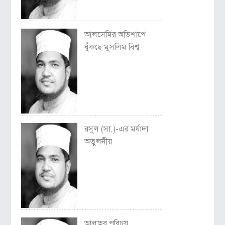
আলসেমির অভিশাপে
ধুঁকছে মুসলিম বিশ্ব
রসুল (সা.)-এর মর্যাদা
অতুলনীয়
আল্লাহর পরিচয়