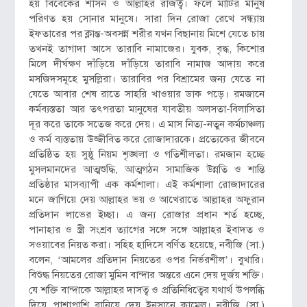
হয় বিবেকের শাসন ও আল্লাহর রাজত্ব। ফলে মাটির মানুষ
পরিণত হয় সোনার মানুষে। সারা দিন রোজা রেখে সন্ধ্যায়
ইফতারের পর ক্লান্ত-অবসন্ন শরীর যখন বিছানায় মিশে যেতে চায়
তখনই তাগাদা আসে তারাবি নামাজের। যুবক, বৃদ্ধ, কিশোর
মিলে দীর্ঘক্ষণ দাঁড়িয়ে দাঁড়িয়ে তারাবি নামাজ আদায় করে
মসজিদসমূহে মুসল্লিরা। তারাবির পর বিশ্রামের জন্য যেতে না
যেতে আবার শেষ রাতে সাহরি খাওয়ার ডাক পড়ে। রমজানে
কর্মব্যস্ততা আর তৎপরতা মানুষের যাবতীয় অলসতা-বিলাসিতা
দূর করে তাকে সতেজ করে দেয়। এ মাস নিত্য-নতুন কর্মচাঞ্চল্য
ও কর্ম ব্যস্ততায় উজ্জীবিত করে রোজাদারকে। প্রত্যেকের জীবনে
প্রতিষ্ঠিত হয় সুষ্ঠু নিয়ম শৃঙ্খলা ও গতিশীলতা। রমজান হচ্ছে
মুসলমানদের আত্মশুদ্ধি, আত্মগঠন সামাজিক উন্নতি ও শান্তি
প্রতিষ্ঠার মাসব্যাপী এক কর্মশালা। এই কর্মশালা রোজাদারের
মনে জাগিয়ে দেয় আল্লাহর ভয় ও আখেরাতে আল্লাহর অফুরান
প্রতিদান লাভের ইচ্ছা। এ জন্য রোজার প্রধান শর্ত হচ্ছে,
পানাহার ও স্ত্রী সংশ্রব ত্যাগের সঙ্গে সঙ্গে আল্লাহর ইবাদত ও
সওয়াবের নিয়ত করা। সহিহ হাদিসে বর্ণিত হয়েছে, নবীজি (সা.)
বলেন, ‘আমলের প্রতিদান নিয়তের ওপর নির্ভরশীল’। বুখারি।
বিশুদ্ধ নিয়তের রোজা মুমিন বান্দার অন্তরে এনে দেয় দুর্জয় শক্তি।
যে শক্তি বান্দাকে আল্লাহর দাসত্ব ও প্রতিনিধিত্বের যথার্থ উপলব্ধি
দিয়ে পাশাপাশি বানিয়ে দেয় ইনসানে কামেল। নবীজি (সা.)