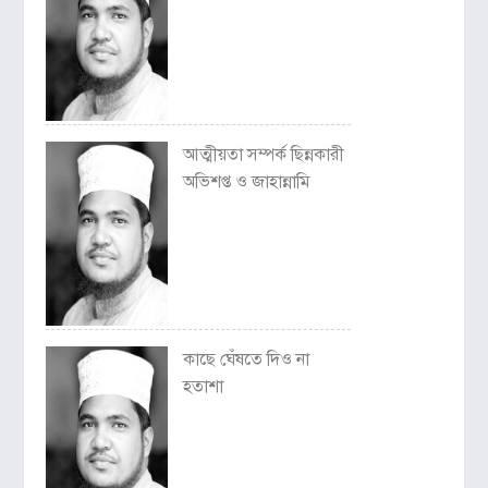
আত্মীয়তা সম্পর্ক ছিন্নকারী
অভিশপ্ত ও জাহান্নামি
কাছে ঘেঁষতে দিও না
হতাশা