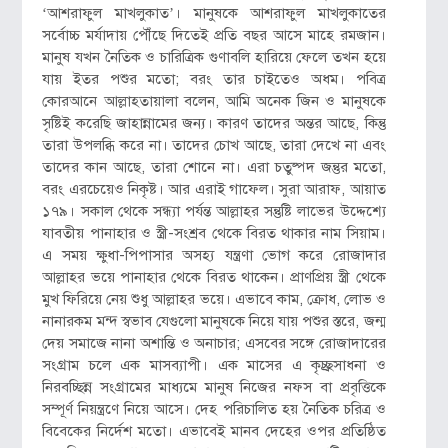
‘আশরাফুল মাখলুকাত’। মানুষকে আশরাফুল মাখলুকাতের
সর্বোচ্চ মর্যাদায় পৌঁছে দিতেই প্রতি বছর আসে মাহে রমজান।
মানুষ যখন নৈতিক ও চারিত্রিক গুণাবলি হারিয়ে ফেলে তখন হয়ে
যায় ইতর পশুর মতো; বরং তার চাইতেও অধম। পবিত্র
কোরআনে আল্লাহতায়ালা বলেন, আমি অনেক জিন ও মানুষকে
সৃষ্টিই করেছি জাহান্নামের জন্য। কারণ তাদের অন্তর আছে, কিন্তু
তারা উপলব্ধি করে না। তাদের চোখ আছে, তারা দেখে না এবং
তাদের কান আছে, তারা শোনে না। এরা চতুষ্পদ জন্তুর মতো,
বরং এরচেয়েও নিকৃষ্ট। আর এরাই গাফেল। সুরা আরাফ, আয়াত
১৭৯। সকাল থেকে সন্ধ্যা পর্যন্ত আল্লাহর সন্তুষ্টি লাভের উদ্দেশ্যে
যাবতীয় পানাহার ও স্ত্রী-সংশ্রব থেকে বিরত থাকার নাম সিয়াম।
এ সময় ক্ষুধা-পিপাসার অসহ্য যন্ত্রণা ভোগ করে রোজাদার
আল্লাহর ভয়ে পানাহার থেকে বিরত থাকেন। প্রাণপ্রিয় স্ত্রী থেকে
মুখ ফিরিয়ে নেয় শুধু আল্লাহর ভয়ে। এভাবে কাম, ক্রোধ, লোভ ও
নানারকম মন্দ স্বভাব যেগুলো মানুষকে নিয়ে যায় পশুর স্তরে, জন্ম
দেয় সমাজে নানা অশান্তি ও অনাচার; এসবের সঙ্গে রোজাদারের
সংগ্রাম চলে এক মাসব্যাপী। এক মাসের এ কৃচ্ছ্রসাধনা ও
নিরবচ্ছিন্ন সংগ্রামের মাধ্যমে মানুষ নিজের নফস বা প্রবৃত্তিকে
সম্পূর্ণ নিয়ন্ত্রণে নিয়ে আসে। দেহ পরিচালিত হয় নৈতিক চরিত্র ও
বিবেকের নির্দেশ মতো। এভাবেই মানব দেহের ওপর প্রতিষ্ঠিত