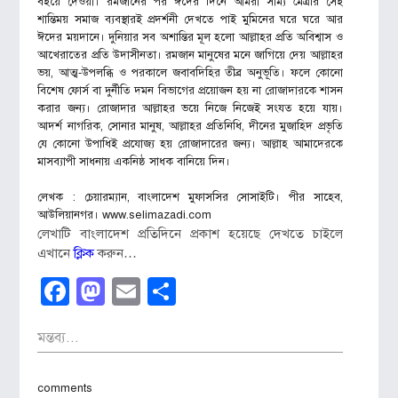
বইয়ে দেওয়া। রমজানের পর ঈদের দিনে আমরা সাম্য মৈত্রীর সেই
শান্তিময় সমাজ ব্যবস্থারই প্রদর্শনী দেখতে পাই মুমিনের ঘরে ঘরে আর
ঈদের ময়দানে। দুনিয়ার সব অশান্তির মূল হলো আল্লাহর প্রতি অবিশ্বাস ও
আখেরাতের প্রতি উদাসীনতা। রমজান মানুষের মনে জাগিয়ে দেয় আল্লাহর
ভয়, আত্ম-উপলব্ধি ও পরকালে জবাবদিহির তীব্র অনুভূতি। ফলে কোনো
বিশেষ ফোর্স বা দুর্নীতি দমন বিভাগের প্রয়োজন হয় না রোজাদারকে শাসন
করার জন্য। রোজাদার আল্লাহর ভয়ে নিজে নিজেই সংযত হয়ে যায়।
আদর্শ নাগরিক, সোনার মানুষ, আল্লাহর প্রতিনিধি, দীনের মুজাহিদ প্রভৃতি
যে কোনো উপাধিই প্রযোজ্য হয় রোজাদারের জন্য। আল্লাহ আমাদেরকে
মাসব্যাপী সাধনায় একনিষ্ঠ সাধক বানিয়ে দিন।
লেখক : চেয়ারম্যান, বাংলাদেশ মুফাসসির সোসাইটি। পীর সাহেব,
আউলিয়ানগর। www.selimazadi.com
লেখাটি বাংলাদেশ প্রতিদিনে প্রকাশ হয়েছে দেখতে চাইলে
এখানে
ক্লিক
করুন…
Facebook
Mastodon
Email
Share
মন্তব্য...
comments