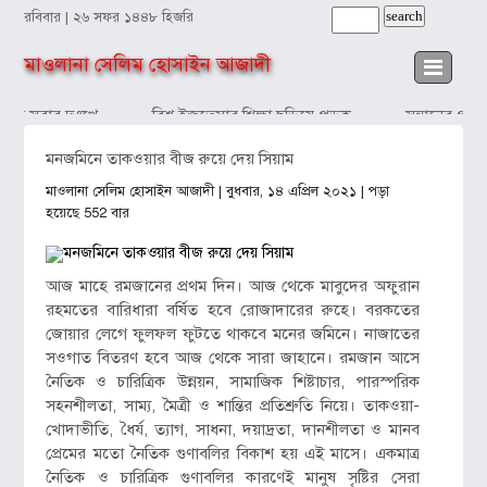
রবিবার | ২৬ সফর ১৪৪৮ হিজরি
মাওলানা সেলিম হোসাইন আজাদী
দব সবার দুঃখে
বিশ্ব ইজতেমার শিক্ষা ছড়িয়ে পড়ুক
সন্তানের প্রতি
মনজমিনে তাকওয়ার বীজ রুয়ে দেয় সিয়াম
মাওলানা সেলিম হোসাইন আজাদী
| বুধবার, ১৪ এপ্রিল ২০২১ | পড়া
হয়েছে 552 বার
আজ মাহে রমজানের প্রথম দিন। আজ থেকে মাবুদের অফুরান
রহমতের বারিধারা বর্ষিত হবে রোজাদারের রুহে। বরকতের
জোয়ার লেগে ফুলফল ফুটতে থাকবে মনের জমিনে। নাজাতের
সওগাত বিতরণ হবে আজ থেকে সারা জাহানে। রমজান আসে
নৈতিক ও চারিত্রিক উন্নয়ন, সামাজিক শিষ্টাচার, পারস্পরিক
সহনশীলতা, সাম্য, মৈত্রী ও শান্তির প্রতিশ্রুতি নিয়ে। তাকওয়া-
খোদাভীতি, ধৈর্য, ত্যাগ, সাধনা, দয়াদ্রতা, দানশীলতা ও মানব
প্রেমের মতো নৈতিক গুণাবলির বিকাশ হয় এই মাসে। একমাত্র
নৈতিক ও চারিত্রিক গুণাবলির কারণেই মানুষ সৃষ্টির সেরা