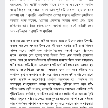
বলেছেন, ‘যে ব্যক্তি রমজান মাসে ইমান ও এহতেসাব অর্থাৎ
আত্ম বিশ্লেষণসহ রোজা রাখে তার পূর্ববর্তী সব গুনাহ মাফ করে
দেওয়া হয়।’ বুখারি। এমনিভাবে রোজা সম্বন্ধে হাদিসে কুদসিতে
আল্লাহ পাক বলেন, ‘রোজা একমাত্র আমার জন্য এবং তার
প্রতিদান আমি নিজ হাতে দেব, অথবা অন্য অর্থে আমিই স্বয়ং
তার প্রতিদান।’ বুখারি ও মুসলিম।
যারা সমাজের ওপর তলার বাসিন্দা তারাও রমজানে উপোস থেকে উপলব্ধি
করতে পারবেন অনাহার-উপবাসের কী ভয়াল যন্ত্রণা। তাই তারা নিজের
সঞ্চিত অর্থের একটি অংশ জাকাত হিসেবে বিতরণ করেন গরিবদের
মাঝে। রমজান শেষ হতেই তারা ফিতরা দিয়ে দেন অভাবী লোকদের
হাতে। আর সে জাকাত-ফিতরায় গরিবদের সংসারে ফিরে আসে সচ্ছলতা।
ধনীর ধনের প্রতি হিংসা আক্রোশের পরিবর্তে গরিবদের মনে জাগ্রত হয়
শ্রদ্ধা ও সহযোগিতার ভাবধারা। আল্লাহর জন্য দান করে ধনীরাও পায়
অনাবিল তৃপ্তি ও কল্যাণ। এমনি করে মাহে রমজানে ধনী ও গরিবের মাঝে
মমত্ব, ভ্রাতৃত্ব ও সহযোগিতা প্রতিষ্ঠার অনুশীলন হয়। বিকশিত হয়
অশরাফুল মাখলুকাতের অনন্য রূপসৌন্দর্য। দুনিয়ার সর্বত্র আজ ধনী-
গরিবে চলছে শ্রেণি সংগ্রাম, হানাহানি, রক্তপাত। সমাজের একদিকে দেখি
পুঁজিপতিদের স্বর্গসৌধ, অন্যদিকে সেই সৌধের প্রাচীর ঘেঁষে অনাহার-ক্লিষ্ট
দরিদ্র মানুষের সারি। এক্ষেত্রে রমজানুল মোবারকের আদর্শ হচ্ছে সর্বহারা
আর পুঁজিপতির আকাশ-পাতাল ব্যবধান দূর করে সমাজে সাম্য ও শান্তিধারা