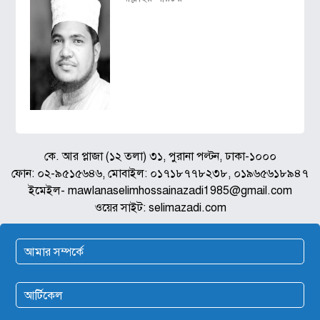
কে. আর প্লাজা (১২ তলা) ৩১, পুরানা পল্টন, ঢাকা-১০০০
ফোন: ০২-৯৫১৫৬৪৬, মোবাইল: ০১৭১৮৭৭৮২৩৮, ০১৯৬৫৬১৮৯৪৭
ইমেইল- mawlanaselimhossainazadi1985@gmail.com
ওয়ের সাইট: selimazadi.com
আমার সম্পর্কে
আর্টিকেল