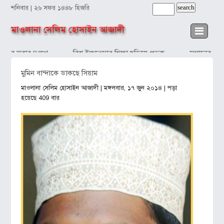
শনিবার | ২৬ সফর ১৪৪৮ হিজরি
মাওলানা সেলিম হোসাইন আজাদী
দব সবার দুঃখে
বিশ্ব ইজতেমার শিক্ষা ছড়িয়ে পড়ুক
সন্তানের প্রত
মুমিন বান্দাকে ডাকছে সিয়াম
মাওলানা সেলিম হোসাইন আজাদী
| মঙ্গলবার, ১৭ জুন ২০১৪ | পড়া
হয়েছে 409 বার