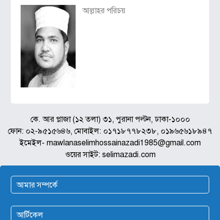
আল্লাহর পরিচয়
কে. আর প্লাজা (১২ তলা) ৩১, পুরানা পল্টন, ঢাকা-১০০০
ফোন: ০২-৯৫১৫৬৪৬, মোবাইল: ০১৭১৮৭৭৮২৩৮, ০১৯৬৫৬১৮৯৪৭
ইমেইল- mawlanaselimhossainazadi1985@gmail.com
ওয়ের সাইট: selimazadi.com
আমার সম্পর্কে
আর্টিকেল