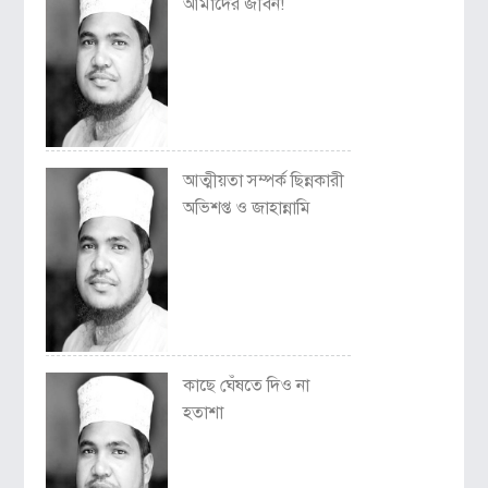
আমাদের জীবন!
আত্মীয়তা সম্পর্ক ছিন্নকারী
অভিশপ্ত ও জাহান্নামি
কাছে ঘেঁষতে দিও না
হতাশা