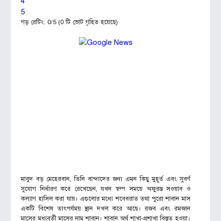
4
5
গড় রেটিং:
0
/5 (0 টি ভোট গৃহিত হয়েছে)
মাবুদ বড় মেহেরবান, তিনি বান্দাদের জন্য এমন কিছু মুহূর্ত এবং সুবর্ণ
সুযোগ নির্ধারণ করে রেখেছেন, যখন স্বল্প সময়ে অফুরন্ত সওয়াব ও
কল্যাণ হাসিল করা যায়। এগুলোর মধ্যে শবেবরাত তথা পুরো শাবান মাস
একটি বিশেষ তাৎপর্যময় স্থান দখল করে আছে। রজব এবং রমজান
মাসের মধ্যবর্তী মাসের নাম শাবান। শাবান অর্থ শাখা-প্রশাখা বিস্তৃত হওয়া।