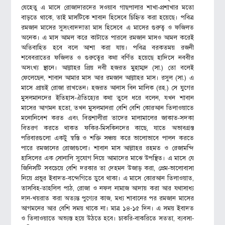
যেহেতু এ মাসে রোজাদারদের সওয়াব গাছপালার শাখা-প্রশাখার মতো
বাড়তে থাকে, তাই মাসটিকে শাবান হিসেবে চিহ্নিত করা হয়েছে। পবিত্র
রমজান মাসের সুসংবাদদাতা মাস হিসেবে এ মাসের গুরুত্ব ও ফজিলত
অনেক। এ মাস আমল করে কাটাতে পারলে রমজান মাসও আমল করেই
অতিবাহিত হবে বলে আশা করা যায়। পবিত্র বরকতময় রজনী
শবেবরাতের ফজিলত ও গুরুত্বের কথা বর্ণিত হয়েছে হাদিসে নববীর
অসংখ্য স্থানে। আল্লাহর প্রিয় নবী হজরত মুহাম্মদ (সা.) তো বলেই
ফেলেছেন, শাবান আমার মাস আর রমজান আল্লাহর মাস। রসুল (সা.) এ
মাসে প্রায়ই রোজা রাখতেন। হজরত আনাস বিন মালিক (রহ.) সে যুগের
মুসলমানদের ইতিহাস-ঐতিহ্যের কথা তুলে ধরে বলেন, যখন শাবান
মাসের আগমন হতো, তখন মুসলমানরা বেশি বেশি কোরআন তিলাওয়াতে
মনোনিবেশ করত এবং বিত্তশালীরা তাদের মালামালের জাকাত-সদকা
বিতরণ করতে থাকত ফকির-মিসকিনদের কাছে, যাতে অভাবগ্রস্ত
পরিবারগুলো একটু স্বস্তি ও শক্তি সঞ্চয় করে ভালোভাবে পালন করতে
পারে রমজানের রোজাগুলো। শাবান মাস আল্লাহর রহমত ও রেজামন্দি
হাসিলের এক সোনালি সুযোগ নিয়ে আমাদের মাঝে উপস্থিত। এ মাসে যে
জিনিসটি সবচেয়ে বেশি দরকার তা দেহমন উজাড় করা, প্রেম-ভালোবাসা
নিয়ে প্রভুর ইবাদত-বন্দেগিতে ডুবে থাকা। এ মাসে কোরআন তিলাওয়াত,
তাসবিহ-তাহলিল পাঠ, রোজা ও নফল নামাজ আদায় করা আর যথাসাধ্য
দান-খয়রাত করা অত্যন্ত পুণ্যের কাজ, মধ্য শাবানের পর রমজান মাসের
আগমনের আর বেশি সময় থাকে না। মাত্র ১৪-১৫ দিন। এ সময় ইবাদত
ও তিলাওয়াতে অভ্যস্ত হয়ে উঠতে হবে। চাকরি-বাকরিতে সততা, ব্যবসা-