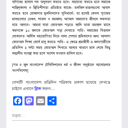
বাণিজ্যে হালাল পথ অনুসরণ করতে হবে। সহায়তা করতে হবে সমাজে
শান্তিশৃঙ্খলা ও স্থিতিশীলতা প্রতিষ্ঠার কাজে। মসজিদ-মক্তবগুলো আবাদ
করতে হবে রোজাদার মুসলি্লদের সুবিধার্থে। তা হলেই কেবল পুণ্যময়
মাসগুলোর (রজব, শাবান ও রমজান) আগমন আমাদের জীবনে সফলতা
বয়ে আনবে। আমরা যারা কোরআন পড়তে জানি তারা রমজান মাসে
কমপক্ষে ১০ জনকে কোরআন পড়া শেখাতে পারি। সমাজের বিত্তবান
লোকদের আর্থিক সহযোগিতা নিয়ে নানা পেশার শ্রমিকদের জন্য আলাদা
কোরআন শিক্ষা কোর্স চালু করতে পারি। এ ক্ষেত্রে শ্রমজীবী এ জনগোষ্ঠীকে
প্রতিদিন ২ ঘণ্টা সময় কোরআন শিখতে আসার কারণে মাস শেষে কিছু
সম্মানীর ব্যবস্থা করা হলে অশেষ সওয়াব হাসিল হবে।
[গত ৫ জুন বাংলাদেশ টেলিভিশনের ধর্ম ও জীবন অনুষ্ঠানে আলোচনার
অংশবিশেষ]
লেখাটি বাংলাদেশ প্রতিদিন পত্রিকায় প্রকাশ হয়েছে দেখতে
চাইলে এখানে
ক্লিক
করুন…
Facebook
Mastodon
Email
Share
মন্তব্য...