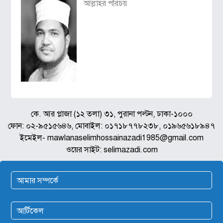
আল্লাহর পরিচয়
কে. আর প্লাজা (১২ তলা) ৩১, পুরানা পল্টন, ঢাকা-১০০০
ফোন: ০২-৯৫১৫৬৪৬, মোবাইল: ০১৭১৮৭৭৮২৩৮, ০১৯৬৫৬১৮৯৪৭
ইমেইল- mawlanaselimhossainazadi1985@gmail.com
ওয়ের সাইট: selimazadi.com
আমার সম্পর্কে
আর্টিকেল