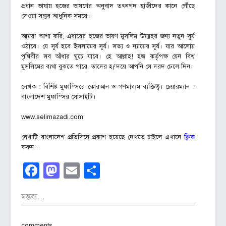
প্রধান ভাষায় হজের ভাষণের অনুবাদ তৎনগদ হাজীদের কানে পৌঁছে
দেওয়া সম্ভব আধুনিক সময়ে।
আমরা আশা করি, এবারের হজের ভাষণ মুসলিম উম্মাহর জন্য নতুন সূর্য
ওঠাবে। যে সূর্য হবে ইসলামের সূর্য। সত্য ও ন্যায়ের সূর্য। যার আলোয়
পৃথিবীর সব আঁধার ঘুচে যাবে। হে আল্লাহ! হজ কর্তৃপক্ষ যেন বিশ্ব
মুসলিমের ব্যথা বুঝতে পারে, তাদের হƒদয়ে আপনি সে দরদ ঢেলে দিন।
লেখক : বিশিষ্ট মুফাস্সিরে কোরআন ও গণমাধ্যম ব্যক্তিত্ব। চেয়ারম্যান :
বাংলাদেশ মুফাস্সির সোসাইটি।
www.selimazadi.com
লেখাটি বাংলাদেশ প্রতিদিনে প্রকাশ হয়েছে দেখতে চাইলে এখানে
ক্লিক
করুন…
Facebook
Mastodon
Email
Share
মন্তব্য...
comments