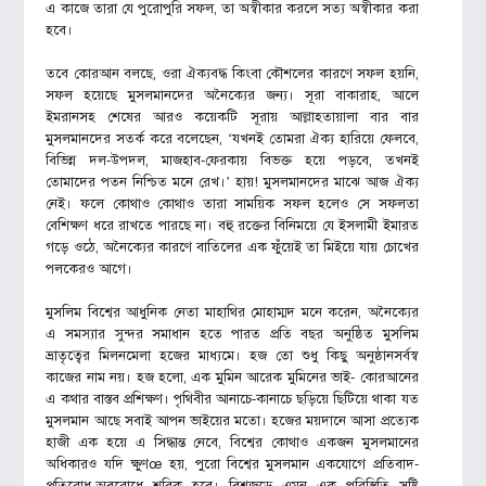
এ কাজে তারা যে পুরোপুরি সফল, তা অস্বীকার করলে সত্য অস্বীকার করা
হবে।
তবে কোরআন বলছে, ওরা ঐক্যবদ্ধ কিংবা কৌশলের কারণে সফল হয়নি,
সফল হয়েছে মুসলমানদের অনৈক্যের জন্য। সূরা বাকারাহ, আলে
ইমরানসহ শেষের আরও কয়েকটি সূরায় আল্লাহতায়ালা বার বার
মুসলমানদের সতর্ক করে বলেছেন, ‘যখনই তোমরা ঐক্য হারিয়ে ফেলবে,
বিভিন্ন দল-উপদল, মাজহাব-ফেরকায় বিভক্ত হয়ে পড়বে, তখনই
তোমাদের পতন নিশ্চিত মনে রেখ।’ হায়! মুসলমানদের মাঝে আজ ঐক্য
নেই। ফলে কোথাও কোথাও তারা সাময়িক সফল হলেও সে সফলতা
বেশিক্ষণ ধরে রাখতে পারছে না। বহু রক্তের বিনিময়ে যে ইসলামী ইমারত
গড়ে ওঠে, অনৈক্যের কারণে বাতিলের এক ফুঁয়েই তা মিইয়ে যায় চোখের
পলকেরও আগে।
মুসলিম বিশ্বের আধুনিক নেতা মাহাথির মোহাম্মদ মনে করেন, অনৈক্যের
এ সমস্যার সুন্দর সমাধান হতে পারত প্রতি বছর অনুষ্ঠিত মুসলিম
ভ্রাতৃত্বের মিলনমেলা হজের মাধ্যমে। হজ তো শুধু কিছু অনুষ্ঠানসর্বস্ব
কাজের নাম নয়। হজ হলো, এক মুমিন আরেক মুমিনের ভাই- কোরআনের
এ কথার বাস্তব প্রশিক্ষণ। পৃথিবীর আনাচে-কানাচে ছড়িয়ে ছিটিয়ে থাকা যত
মুসলমান আছে সবাই আপন ভাইয়ের মতো। হজের ময়দানে আসা প্রত্যেক
হাজী এক হয়ে এ সিদ্ধান্ত নেবে, বিশ্বের কোথাও একজন মুসলমানের
অধিকারও যদি ক্ষুণœ হয়, পুরো বিশ্বের মুসলমান একযোগে প্রতিবাদ-