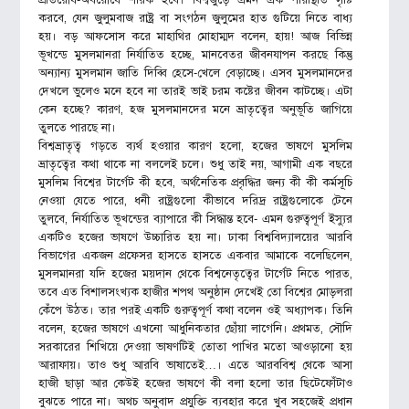
প্রতিরোধ-অবরোধে শরিক হবে। বিশ্বজুড়ে এমন এক পরিস্থিতি সৃষ্টি
করবে, যেন জুলুমবাজ রাষ্ট্র বা সংগঠন জুলুমের হাত গুটিয়ে নিতে বাধ্য
হয়। বড় আফসোস করে মাহাথির মোহাম্মদ বলেন, হায়! আজ বিভিন্ন
ভূখন্ডে মুসলমানরা নির্যাতিত হচ্ছে, মানবেতর জীবনযাপন করছে কিন্তু
অন্যান্য মুসলমান জাতি দিব্বি হেসে-খেলে বেড়াচ্ছে। এসব মুসলমানদের
দেখলে ভুলেও মনে হবে না তারই ভাই চরম কষ্টের জীবন কাটচ্ছে। এটা
কেন হচ্ছে? কারণ, হজ মুসলমানদের মনে ভ্রাতৃত্বের অনুভূতি জাগিয়ে
তুলতে পারছে না।
বিশ্বভ্রাতৃত্ব গড়তে ব্যর্থ হওয়ার কারণ হলো, হজের ভাষণে মুসলিম
ভ্রাতৃত্বের কথা থাকে না বললেই চলে। শুধু তাই নয়, আগামী এক বছরে
মুসলিম বিশ্বের টার্গেট কী হবে, অর্থনৈতিক প্রবৃদ্ধির জন্য কী কী কর্মসূচি
নেওয়া যেতে পারে, ধনী রাষ্ট্রগুলো কীভাবে দরিদ্র রাষ্ট্রগুলোকে টেনে
তুলবে, নির্যাতিত ভূখন্ডের ব্যাপারে কী সিদ্ধান্ত হবে- এমন গুরুত্বপূর্ণ ইস্যুর
একটিও হজের ভাষণে উচ্চারিত হয় না। ঢাকা বিশ্ববিদ্যালয়ের আরবি
বিভাগের একজন প্রফেসর হাসতে হাসতে একবার আমাকে বলেছিলেন,
মুসলমানরা যদি হজের ময়দান থেকে বিশ্বনেতৃত্বের টার্গেট নিতে পারত,
তবে এত বিশালসংখ্যক হাজীর শপথ অনুষ্ঠান দেখেই তো বিশ্বের মোড়লরা
কেঁপে উঠত। তার পরই একটি গুরুত্বপূর্ণ কথা বলেন ওই অধ্যাপক। তিনি
বলেন, হজের ভাষণে এখনো আধুনিকতার ছোঁয়া লাগেনি। প্রথমত, সৌদি
সরকারের শিখিয়ে দেওয়া ভাষণটিই তোতা পাখির মতো আওড়ানো হয়
আরাফায়। তাও শুধু আরবি ভাষাতেই…। এতে আরববিশ্ব থেকে আসা
হাজী ছাড়া আর কেউই হজের ভাষণে কী বলা হলো তার ছিটেফোঁটাও
বুঝতে পারে না। অথচ অনুবাদ প্রযুক্তি ব্যবহার করে খুব সহজেই প্রধান