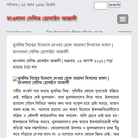
শনিবার | ২৫ সফর ১৪৪৮ হিজরি
মাওলানা সেলিম হোসাইন আজাদী
াঁদব সবার দুঃখে
বিশ্ব ইজতেমার শিক্ষা ছড়িয়ে পড়ুক
সন্তানের প্র
মুসলিম বিশ্বের উদ্দেশে দেওয়া হোক আরাফা দিবসের ভাষণ |
মাওলানা সেলিম হোসাইন আজাদী
মাওলানা সেলিম হোসাইন আজাদী
| শুক্রবার, ০৯ আগস্ট ২০১৯ | পড়া
হয়েছে 532 বার
গভীর সংকট পার করছে মুসলিম বিশ্ব। পৃথিবীর কোনো ভূখন্ডেই স্বস্তিতে
নেই, শান্তিতে নেই মুসলমান। যারা মুসলমানদের নিয়ে ভাবে, ইসলামের
হারানো গৌরব ফিরিয়ে আনার জন্য যারা ব্যাকুল হয়ে চেষ্টা করছে, তারাও
সফল হচ্ছে না। অনেকে হয়তো এর কারণ হিসেবে ইসলামবিরোধীদের
সক্রিয় ও কৌশলী কার্যপ্রণালির কথা বলবেন। খালি চোখে তাই মনে হয়।
ইসলামকে নিশ্চিহ্ন করতে, মুসলমানদের শেষ করতে ইসলামবিরোধী শক্তি
সত্যিই আজ বদ্ধপরিকর। কোনোভাবেই ইসলাম ও মুসলমানদের মাথা উঁচু
করে দাঁড়াতে দেওয়া যাবে না- এ ব্যাপারে ওদের কোনো দ্বিমত নেই। আর