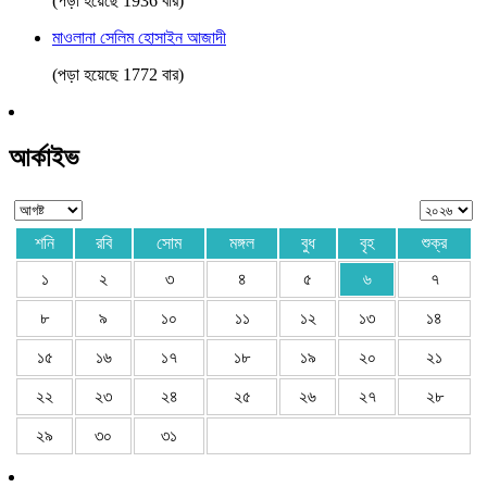
(পড়া হয়েছে 1936 বার)
মাওলানা সেলিম হোসাইন আজাদী
(পড়া হয়েছে 1772 বার)
আর্কাইভ
শনি
রবি
সোম
মঙ্গল
বুধ
বৃহ
শুক্র
১
২
৩
৪
৫
৬
৭
৮
৯
১০
১১
১২
১৩
১৪
১৫
১৬
১৭
১৮
১৯
২০
২১
২২
২৩
২৪
২৫
২৬
২৭
২৮
২৯
৩০
৩১