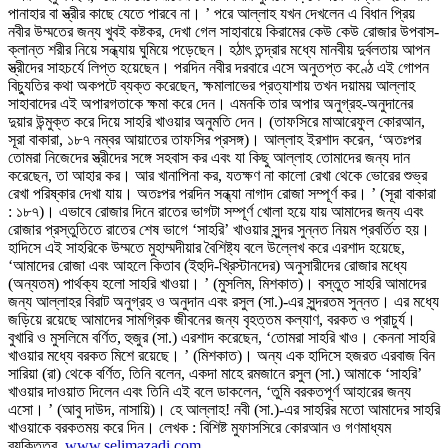
পানাহার বা স্ত্রীর কাছে যেতে পারবে না। ’ পরে আল্লাহ যখন দেখলেন এ বিধান প্রিয়
নবীর উম্মতের জন্য খুবই কষ্টকর, দেখা গেল সাহাবায়ে কিরামের কেউ কেউ রোজার উপবাস-
ক্লান্ত শরীর নিয়ে সন্ধ্যায় ঘুমিয়ে পড়েছেন। হঠাৎ তন্দ্রার মধ্যে মানবীয় দুর্বলতায় আপন
স্ত্রীদের সাহচর্যে লিপ্ত হয়েছেন। পরদিন নবীর দরবারে এসে অনুতপ্ত কণ্ঠে এই গোপন
বিচ্যুতির কথা অকপটে ব্যক্ত করেছেন, ক্ষমালাভের প্রত্যাশায় তখন দয়াময় আল্লাহ
সাহাবাদের এই অপারগতাকে ক্ষমা করে দেন। এমনকি তার অপার অনুগ্রহ-অনুদানের
দুয়ার উন্মুক্ত করে দিয়ে সাহরি খাওয়ার অনুমতি দেন। (তাফসিরে মাআরেফুল কোরআন,
সূরা বাকারা, ১৮৭ নম্বর আয়াতের তাফসির প্রসঙ্গ)। আল্লাহ ইরশাদ করেন, ‘অতঃপর
তোমরা নিজেদের স্ত্রীদের সঙ্গে সহবাস কর এবং যা কিছু আল্লাহ তোমাদের জন্য দান
করেছেন, তা আহার কর। আর খানাপিনা কর, যতক্ষণ না কালো রেখা থেকে ভোরের শুভ্র
রেখা পরিষ্কার দেখা যায়। অতঃপর পরদিন সন্ধ্যা নাগাদ রোজা সম্পূর্ণ কর। ’ (সূরা বাকারা
: ১৮৭)। এভাবে রোজার দিনে রাতের ভাগটা সম্পূর্ণ খোলা হয়ে যায় আমাদের জন্য এবং
রোজার প্রস্তুতিতে রাতের শেষ ভাগে ‘সাহরি’ খাওয়ার সুন্দর সুন্নত নিয়ম প্রবর্তিত হয়।
হাদিসে এই সাহরিকে উম্মতে মুহাম্মদীয়ার বৈশিষ্ট্য বলে উল্লেখ করে এরশাদ হয়েছে,
‘আমাদের রোজা এবং আহলে কিতাব (ইহুদি-খ্রিস্টানদের) অনুসারীদের রোজার মধ্যে
(অন্যতম) পার্থক্য হলো সাহরি খাওয়া। ’ (মুসলিম, মিশকাত)। বস্তুত সাহরি আমাদের
জন্য আল্লাহর বিরাট অনুগ্রহ ও অনুদান এবং রসুল (সা.)-এর সুন্দরতম সুন্নত। এর মধ্যে
জড়িয়ে রয়েছে আমাদের সামগ্রিক জীবনের জন্য বৃহত্তম কল্যাণ, বরকত ও প্রাচুর্য।
বুখারি ও মুসলিমে বর্ণিত, হুজুর (সা.) এরশাদ করেছেন, ‘তোমরা সাহরি খাও। কেননা সাহরি
খাওয়ার মধ্যে বরকত মিশে রয়েছে। ’ (মিশকাত)। অন্য এক হাদিসে হজরত এরবাজ বিন
সারিয়া (রা) থেকে বর্ণিত, তিনি বলেন, একদা মাহে রমজানে রসুল (সা.) আমাকে ‘সাহরি’
খাওয়ার দাওয়াত দিলেন এবং তিনি এই বলে ডাকলেন, ‘তুমি বরকতপূর্ণ আহারের জন্য
এসো। ’ (আবু দাউদ, নাসায়ি)। হে আল্লাহ! নবী (সা.)-এর সাহরির মতো আমাদের সাহরি
খাওয়াকে বরকতময় করে দিন। লেখক : বিশিষ্ট মুফাসসিরে কোরআন ও গণমাধ্যম
ব্যক্তিত্ব,
www.selimazadi.com