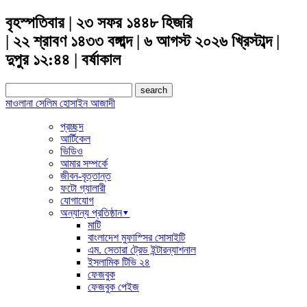
বৃহস্পতিবার | ২৩ সফর ১৪৪৮ হিজরি
| ২২ শ্রাবণ ১৪৩৩ বঙ্গাব্দ | ৬ আগস্ট ২০২৬ খ্রিস্টাব্দ |
দুপুর ১২:৪৪ | বর্ষাকাল
Search
for:
মাওলানা সেলিম হোসাইন আজাদী
প্রচ্ছদ
আর্টিকেল
ভিডিও
আমার সম্পর্কে
জীবন-বৃত্তান্ত
ফটো গ্যালারী
যোগাযোগ
অন্যান্য প্রতিষ্ঠান▾
মাটি
বাংলাদেশ মুফাস্সির সোসাইটি
এম. সেতারা ট্রেড ইন্টারন্যাশনাল
ইসলামিক টিভি ২৪
ফেজবুক
ফেজবুক পেইজ