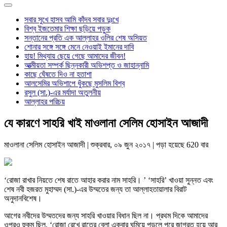
সবার সুখে হাসব আমি কাঁদব সবার দুঃখে
বিশ্ব ইজতেমার শিক্ষা ছড়িয়ে পড়ুক
সন্তানের প্রতি এক আল্লাহর ওলির শেষ অসিয়ত
শোনার সঙ্গে সঙ্গে মেনে নেওয়াই ইমানের দাবি
হায়! মিথ্যায় ছেয়ে গেছে আমাদের জীবন!
আত্মীয়তা সম্পর্ক ছিন্নকারী অভিশপ্ত ও জাহান্নামি
কাছে ঘেঁষতে দিও না হতাশা
আলসেমির অভিশাপে ধুঁকছে মুসলিম বিশ্ব
রসুল (সা.)-এর মর্যাদা অতুলনীয়
আল্লাহর পরিচয়
যে কারণে সাহরি খাই মাওলানা সেলিম হোসাইন আজাদী
মাওলানা সেলিম হোসাইন আজাদী
| শুক্রবার, ০৯ জুন ২০১৭ | পড়া হয়েছে 620 বার
‘রোজা রাখার নিয়তে শেষ রাতে আহার করার নাম সাহরি। ’ ‘সাহরি’ খাওয়া সুন্নত এবং
শেষ নবী হজরত মুহাম্মদ (সা.)-এর উম্মতের জন্য তা আল্লাহতায়ালার বিরাট
অনুদানবিশেষ।
আগের নবীদের উম্মতদের জন্য সাহরি খাওয়ার বিধান ছিল না। প্রথম দিকে আমাদের
ওপরও হুকুম ছিল, ‘রোজা রেখে রাতের বেলা একবার ঘুমিয়ে পড়লে পরে জাগ্রত হয়ে আর