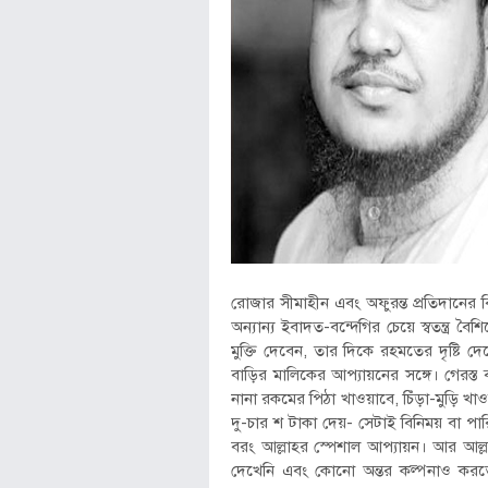
রোজার সীমাহীন এবং অফুরন্ত প্রতিদানের
অন্যান্য ইবাদত-বন্দেগির চেয়ে স্বতন্ত্র বৈশ
মুক্তি দেবেন, তার দিকে রহমতের দৃষ্টি
বাড়ির মালিকের আপ্যায়নের সঙ্গে। গেরস
নানা রকমের পিঠা খাওয়াবে, চিঁড়া-মুড়ি খা
দু-চার শ টাকা দেয়- সেটাই বিনিময় বা প
বরং আল্লাহর স্পেশাল আপ্যায়ন। আর আল
দেখেনি এবং কোনো অন্তর কল্পনাও করতে