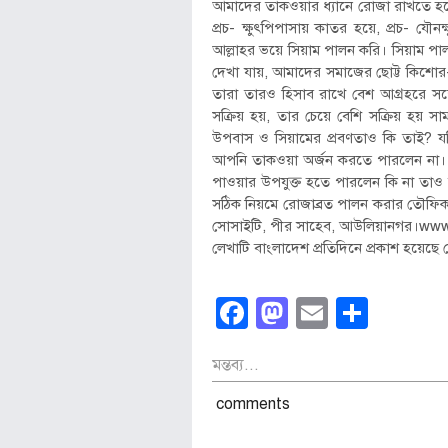
আমাদের তাকওয়ার ধ্যানে রোজা রাখতে হব
প্রচ- ক্ষুৎপিপাসায় কাতর হয়ে, প্রচ- যৌন
আল্লাহর ভয়ে সিয়াম পালন করি। সিয়াম প
দেখা যায়, আমাদের সমাজের ছোট্ট কিশোর
তারা তারও হিসাব রাখে বেশ আগ্রহরে সঙ
সক্রিয় হয়, তার চেয়ে বেশি সক্রিয় হয় সা
উপবাস ও সিয়ামের প্রবণতাও কি তাই?
আপনি তাকওয়া অর্জন করতে পারলেন না। আ
পাওয়ার উপযুক্ত হতে পারলেন কি না তাও স
সঠিক নিয়মে রোজাব্রত পালন করার তৌফিক চ
সোসাইটি, পীর সাহেব, আউলিয়ানগর।ww
লেখাটি বাংলাদেশ প্রতিদিনে প্রকাশ হয়েছ
Facebook
Mastodon
Email
Shar
মন্তব্য...
comments