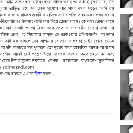
ে। আমি তাকওয়ার ধ্যানে রোজা পালন করছি তা তখনই বুঝা যাবে, যদি
ক্ষুধায় তাড়িত হয়ে সব রকম সুযোগ আর সাধ্য থাকা সত্ত্বেও আমি শুধু
ালনও আজ আমাদের একটি সামাজিক প্রথায় পরিণত হয়েছে। লক্ষ্য করলে
-কিশোরীরাও উৎসাহ-উদ্দীপনা নিয়ে রোজা রাখে। কে কটা রোজা রাখে
্গে। এটা একটি ভালো দিক। তবে এতে তাদের ধর্মীয় চেতনা যতটা না
মাজিক প্রথা। হে সিয়ামের সাধক! হে তাকওয়ার প্রশিক্ষণার্থী! আপনার
 যদি তাই হয় তাহলে তো আপনার রোজায় তাকওয়া নেই। রোজা থেকে
পনি আল্লাহর মহাপুরস্কার তো দূরের কথা স্বাভাবিক আদর-আপ্যায়ন
ন্দেহ! আজই সেই প্রশ্নের উত্তর নিজেকে জিজ্ঞাসা করে জেনে নিন এবং
েয়ে নিন মাবুদের দরবারে। লেখক : চেয়ারম্যান, বাংলাদেশ মুফাস্সির
w.selimazadi.com
ে দেখতে চাইলে এখানে
ক্লিক
করুন…
e