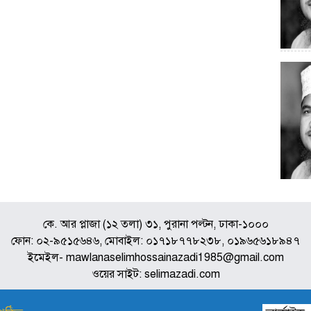
কে. আর প্লাজা (১২ তলা) ৩১, পুরানা পল্টন, ঢাকা-১০০০
ফোন: ০২-৯৫১৫৬৪৬, মোবাইল: ০১৭১৮৭৭৮২৩৮, ০১৯৬৫৬১৮৯৪৭
ইমেইল- mawlanaselimhossainazadi1985@gmail.com
ওয়ের সাইট: selimazadi.com