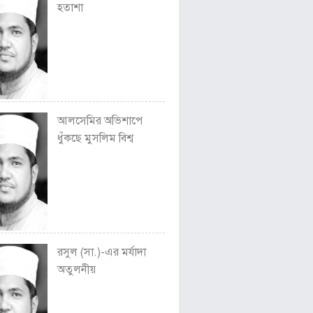
হতাশা
আলসেমির অভিশাপে
ধুঁকছে মুসলিম বিশ্ব
রসুল (সা.)-এর মর্যাদা
অতুলনীয়