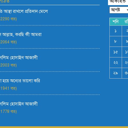
 পঠিত
আর্কাইভ
রতি আস্থা রাখলে প্রতিদান মেলে
 2290 বার)
শনি
র
১
 আল্লাহ, করছি কী আমরা
৮
 2064 বার)
১৫
১
সেলিম হোসাইন আজাদী
২২
২
 2003 বার)
২৯
৩
 হয়ে অন্যের ভালো করি
 1941 বার)
সেলিম হোসাইন আজাদী
 1778 বার)