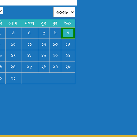
বি
সোম
মঙ্গল
বুধ
বৃহ
শুক্র
২
৩
৪
৫
৬
৭
৯
১০
১১
১২
১৩
১৪
৬
১৭
১৮
১৯
২০
২১
৩
২৪
২৫
২৬
২৭
২৮
০
৩১