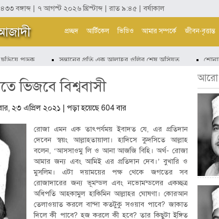
১৪৩৩ বঙ্গাব্দ | ৭ আগস্ট ২০২৬ খ্রিস্টাব্দ | রাত ৯:৪৫ | বর্ষাকাল
 আজাদী
প্রচ্ছদ
আর্টিকেল
ভিডিও
আমার সম্পর্কে
জীবন-বৃত্তান্ত
ড়িয়ে পড়ুক
সন্তানের প্রতি এক আল্লাহর ওলির শেষ অসিয়ত
শোনার সঙ
আরো.
ে ভিজবে বিশ্ববাসী
্রবার, ২৩ এপ্রিল ২০২১ | পড়া হয়েছে 604 বার
রোজা এমন এক তাৎপর্যময় ইবাদত যে, এর প্রতিদান
দেবেন স্বয়ং আল্লাহতায়ালা। হাদিসে কুদসিতে আল্লাহ
বলেন, ‘আসসাওমু লি ও আনা আজজি বিহি। অর্থ- রোজা
আমার জন্য এবং আমিই এর প্রতিদান দেব।’ বুখারি ও
মুসলিম। এটা দয়াময়ের পক্ষ থেকে জগতের সব
রোজাদারের জন্য ভূমন্ডল এবং নভোমন্ডলের একচ্ছত্র
অধিপতি আহকামুল হাকিমিন আল্লাহর ঘোষণা। কোরআন
তেলাওয়াত করলে বান্দা কতটুকু সওয়াব পাবে? জাকাত
দিলে কী পাবে? হজ করলে কী হবে? তার কিছুটা ইঙ্গিত