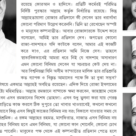
রয়েছে কোরআন ও হাদিসে। প্রতিটি কর্মেরই পরিমিত
নির্দিষ্ট পুরস্কার আল্লাহ কর্তৃক নির্ধারিত রয়েছে। কিন্তু
আল্লাহতায়ালা রোজার প্রতিদানে কী দেবেন তার ধরাবাঁধা
কোনো পরিমাণ উল্লেখ করেননি। তিনি তা রেখেছেন অস্পষ্ট
ও মানুষের কল্পনাতীত। আবার রোজাদারকে উদ্দেশ করে
বলেছেন, আমিই তার প্রতিদান দেব। জগতের কোনো
রাজা-বাদশাহও যদি কাউকে বলেন, আমার এই কাজটি
করে দাও, এর প্রতিদান আমি নিজে দেব। তাহলে
স্বাভাবিকভাবেই আমরা ধরে নিই যে বাদশাহ অসাধারণ
এমন কোনো বিনিময় দেবেন যা সচরাচর কেউ দেয় না।
আর বিশ্বনিয়ন্তা যিনি অসীম ভান্ডারের মালিক তার প্রতিশ্রুতি
কত ব্যাপক ও বিস্তৃত আমাদের পক্ষে কি তা বুঝা সম্ভব?
 বিষয়ে একমাত্র আল্লাহই অবহিত রয়েছেন। এদিক দিয়ে রোজা ইসলামের
িষ্ট্যে মহিমান্বিত। আল্লাহ রমজানে বান্দাকে ক্ষমা করবেন, জাহান্নাম থেকে
 দেবেন এসব রমজানের বিশেষ তোহফা। এসব শুধু তুলনা করা যায় গেরস্ত
্ত বাড়িতে কাজ করলে ঠিক দুপুরে তো খাবার খাওয়াবেই, কখনো কখনো
ওয়াবে কিন্তু এসব কিছুই কাজের বিনিময় নয় বরং বিকালে যাওয়ার সময় যে
ারিশ্রমিক। এ রকম আল্লাহর রহমত, মাগফিরাত, নাজাত এসব বিনিময় নয়
্লাহর বিনিময় হবে এমন বিনিময়, যা কোনো কান শোনেনি, কোনো চোখ
 পারেনি। মাবুদের পক্ষ থেকে এই কল্পনাতীত প্রতিদান পেতে হলে