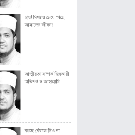
হায়! মিথ্যায় ছেয়ে গেছে
আমাদের জীবন!
আত্মীয়তা সম্পর্ক ছিন্নকারী
অভিশপ্ত ও জাহান্নামি
কাছে ঘেঁষতে দিও না