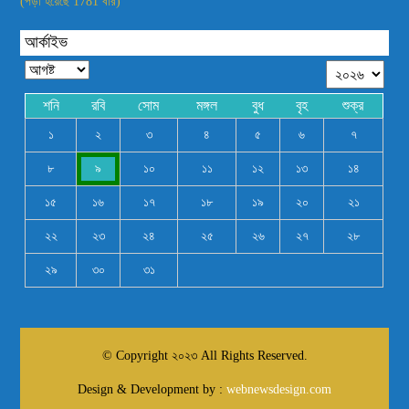
(পড়া হয়েছে 1781 বার)
আর্কাইভ
শনি
রবি
সোম
মঙ্গল
বুধ
বৃহ
শুক্র
১
২
৩
৪
৫
৬
৭
৮
৯
১০
১১
১২
১৩
১৪
১৫
১৬
১৭
১৮
১৯
২০
২১
২২
২৩
২৪
২৫
২৬
২৭
২৮
২৯
৩০
৩১
© Copyright ২০২৩ All Rights Reserved.
Design & Development by :
webnewsdesign.com