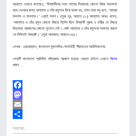
আয়াতে এভাবে বলেছেন, ‘বিশ্বাসীদের যখন তাদের নিজেদের কোনো বিষয় ফয়সালা
করে দেওয়ার জন্য আল্লাহ ও তাঁর রসুলের দিকে ডাকা হয়, তখন তারা শুধু বলে, ‘আমরা
শুনলাম ও মানলাম।’ এরাই সফল। (সুরা নূর, আয়াত ৫১) আল্লাহ আরও বলেন,
‘আল্লাহ ও তাঁর রসুল কোনো বিষয়ে নির্দেশ দিলে বিশ্বাসী পুরুষ ও নারীর সে বিষয়ে
ভিন্নমত প্রকাশের কোনো সুযোগ নেই। কেউ আল্লাহ ও তাঁর রসুলকে অমান্য করলে
সে নিশ্চিতই পথভ্রষ্ট।’ (সুরা আহজাব, আয়াত-৩৬)।
লেখক :
চেয়ারম্যান, বাংলাদেশ মুফাসসির সোসাইটি, পীরসাহেব আউলিয়ানগর
লেখাটি বাংলাদেশ প্রতিদিন পত্রিকায় প্রকাশ হয়েছে দেখতে চাইলে এখানে
ক্লিক
করুন…
Facebook
Mastodon
Email
Share
মন্তব্য...