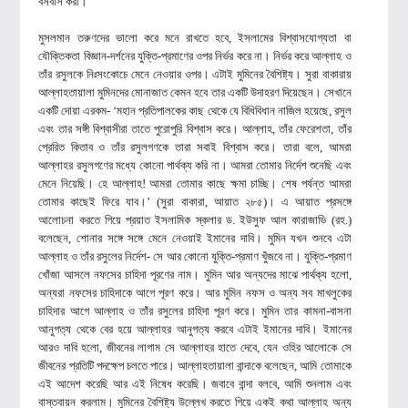
বসবাস করা।
মুসলমান তরুণদের ভালো করে মনে রাখতে হবে, ইসলামের বিশ্বাসযোগ্যতা বা
যৌক্তিকতা বিজ্ঞান-দর্শনের যুক্তি-প্রমাণের ওপর নির্ভর করে না। নির্ভর করে আল্লাহ ও
তাঁর রসুলকে নিঃসংকোচে মেনে নেওয়ার ওপর। এটাই মুমিনের বৈশিষ্ট্য। সুরা বাকারায়
আল্লাহতায়ালা মুমিনদের মোনাজাত কেমন হবে তার একটি উদাহরণ দিয়েছেন। সেখানে
একটি দোয়া এরকম- ‘মহান প্রতিপালকের কাছ থেকে যে বিধিবিধান নাজিল হয়েছে, রসুল
এবং তার সঙ্গী বিশ্বাসীরা তাতে পুরোপুরি বিশ্বাস করে। আল্লাহ, তাঁর ফেরেশতা, তাঁর
প্রেরিত কিতাব ও তাঁর রসুলগণকে তারা সবাই বিশ্বাস করে। তারা বলে, আমরা
আল্লাহর রসুলগণের মধ্যে কোনো পার্থক্য করি না। আমরা তোমার নির্দেশ শুনেছি এবং
মেনে নিয়েছি। হে আল্লাহ! আমরা তোমার কাছে ক্ষমা চাচ্ছি। শেষ পর্যন্ত আমরা
তোমার কাছেই ফিরে যাব।’ (সুরা বাকারা, আয়াত ২৮৫)। এ আয়াত প্রসঙ্গে
আলোচনা করতে গিয়ে প্রয়াত ইসলামিক স্কলার ড. ইউসুফ আল কারাজাভি (রহ.)
বলেছেন, শোনার সঙ্গে সঙ্গে মেনে নেওয়াই ইমানের দাবি। মুমিন যখন শুনবে এটা
আল্লাহ ও তাঁর রসুলের নির্দেশ- সে আর কোনো যুক্তি-প্রমাণ খুঁজবে না। যুক্তি-প্রমাণ
খোঁজা আসলে নফসের চাহিদা পূরণের নাম। মুমিন আর অন্যদের মাঝে পার্থক্য হলো,
অন্যরা নফসের চাহিদাকে আগে পূরণ করে। আর মুমিন নফস ও অন্য সব মাখলুকের
চাহিদার আগে আল্লাহ ও তাঁর রসুলের চাহিদা পূরণ করে। মুমিন তার কামনা-বাসনা
আনুগত্য থেকে বের হয়ে আল্লাহর আনুগত্য করবে এটাই ইমানের দাবি। ইমানের
আরও দাবি হলো, জীবনের লাগাম সে আল্লাহর হাতে দেবে, যেন ওহির আলোকে সে
জীবনের প্রতিটি পদক্ষেপ চলতে পারে। আল্লাহতায়ালা বান্দাকে বলেছেন, আমি তোমাকে
এই আদেশ করেছি আর এই নিষেধ করেছি। জবাবে বান্দা বলবে, আমি শুনলাম এবং
বাস্তবায়ন করলাম। মুমিনের বৈশিষ্ট্য উল্লেখ করতে গিয়ে একই কথা আল্লাহ অন্য