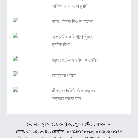
অভিশপ্ত ও জাহান্নামি
কাছে ঘেঁষতে দিও না হতাশা
আলসেমির অভিশাপে ধুঁকছে
মুসলিম বিশ্ব
রসুল (সা.)-এর মর্যাদা অতুলনীয়
আল্লাহর পরিচয়
জীবনের প্রতিটি বাঁকে রসুলের
অনুসরণ করতে হবে
কে. আর প্লাজা (১২ তলা) ৩১, পুরানা পল্টন, ঢাকা-১০০০
ফোন: ০২-৯৫১৫৬৪৬, মোবাইল: ০১৭১৮৭৭৮২৩৮, ০১৯৬৫৬১৮৯৪৭