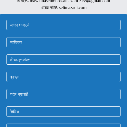
ইমেইল- mawlanaselimhossainazadi1985@gmail.com
ওয়ের সাইট: selimazadi.com
আমার সম্পর্কে
আর্টিকেল
জীবন-বৃত্তান্ত
প্রচ্ছদ
ফটো গ্যালারী
ভিডিও