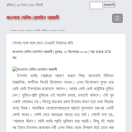
রবিবার | ২৬ সফর ১৪৪৮ হিজরি
মাওলানা সেলিম হোসাইন আজাদী
সবার সুখে হাসব আমি কাঁদব সবার দুঃখে
বিশ্ব ইজতেমার শিক্ষা ছড়িয়ে পড়ুক
শোনার সঙ্গে সঙ্গে মেনে নেওয়াই ইমানের দাবি
মাওলানা সেলিম হোসাইন আজাদী
| বুধবার, ২৭ ডিসেম্বর ২০২৩ | পড়া হয়েছে 478
সন্তানের প্রতি এক আল্লাহর ওলির শেষ অসিয়ত
বার
শোনার সঙ্গে সঙ্গে মেনে নেওয়াই ইমানের দাবি
মাওলানা সেলিম হোসাইন আজাদী
হায়! মিথ্যায় ছেয়ে গেছে আমাদের জীবন!
ইসলাম ধর্মের শ্রেষ্ঠত্ব প্রমাণ করতে গিয়ে অনেকেই বিভিন্ন
বৈজ্ঞানিক, দার্শনিক থিওরি বিশ্লেষণ করেন। এসব বিশ্লেষণে মুগ্ধ হয়ে
আত্মীয়তা সম্পর্ক ছিন্নকারী অভিশপ্ত ও জাহান্নামি
কেউ কেউ ইসলামের ছায়াতলে আসেন। আবার কেউ কেউ কাউন্টার যুক্তি
দেন। যুক্তি-পাল্টা যুক্তির এই সার্কেল চলছে, চলতেই থাকবে। এটা খুব
কাছে ঘেঁষতে দিও না হতাশা
আলসেমির অভিশাপে ধুঁকছে মুসলিম বিশ্ব
একটা দোষেরও নয়। কিন্তু ভয়ংকর রকম চিন্তার কারণ হয়ে দেখা দিয়েছে
রসুল (সা.)-এর মর্যাদা অতুলনীয়
আল্লাহর পরিচয়
অন্য বিষয়। সামাজিক যোগাযোগমাধ্যমে প্রায়ই মুসলমান তরুণরা একটি
পোস্ট করেন। পোস্ট দেখে আতঙ্কে স্তব্ধ হয়ে যাই। পোস্টে বলা হয়,
‘আমাকে বাঁচান। আমি ধর্মের প্রতি সন্দিহান হয়ে পড়ছি। কিছু বই পড়ার
পর ইমান-ইসলাম-কোরআন-নবী এসব বিষয় থেকে বিশ্বাস উঠে যেতে শুরু