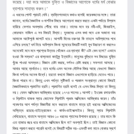
করেছে। দয়া করে আমাকে যুক্তি ও বিজ্ঞানের আলোকে ধর্মের মর্ম বোঝার
ব্যাপারে সাহায্য করুন।’
এ ধরনের পোস্ট প্রায়ই দেখি। ব্যক্তিগতভাবে কথাও বলেছি কয়েকজনের সঙ্গে। তারা
জানান, ধর্মের বৈজ্ঞানিক ও দার্শনিক বিষয়ে আলোচনা করতে করতে একটা পর্যায়ে বিশ্বাস
হারিয়ে ফেলার অবস্থায় পৌঁছে যায় তারা। তাদের মনে হয় নবী-ওহি, জিবরাইল,
কোরআন নাজিল এ সব বিষয়ই মিথ্যা। যুবকদের এসব কথা শুনে এক অজানা ভয়
আমাকে আষ্টেপৃষ্ঠে জাপটে ধরে। আগামী দিনের তরুণরা কি তাহলে অবিশ্বাসের পথে
এগিয়ে চলছে? ধর্ম নিয়ে অবিশ্বাস কিংবা সন্দেহের বিষয়টি সবাই মুখ উচ্চারণ না করলেও
অনেকেই মনে মনে প্রশ্নের উত্তর খোঁজেন এর ব্যাখ্যা কী? এটা কেন হলো? এভাবে
হওয়া কি সম্ভব? এর বাস্তবতা কতটুকু ইত্যাদি। মানুষের বুদ্ধিতে সব বিষয়ের যুক্তি
খুঁজে পাওয়া অসম্ভব। বিজ্ঞান চেষ্টা করছে, দর্শনও চেষ্টা করছে। সফলতা আসছে।
আবার আছে ব্যর্থতাও। তবে ধর্মের এমন অনেক মৌলিক বিষয় আছে যেগুলো বিজ্ঞান
কিংবা দর্শনের অনেক ঊর্ধ্বে। হয়তো কখনো বিজ্ঞান এগুলোকে ছাড়িয়ে যেতেও পারে।
কিংবা পারবে না। কিন্তু এখন পর্যন্ত সৃষ্টিকর্তা ও পরকাল সংক্রান্ত কোনো বিষয়ই
বৈজ্ঞানিকভাবে প্রমাণিত হয়নি। প্রমাণিত হয়নি বলেই যে এসব বিষয় মিথ্যা তা কিন্তু
নয়। যেমন অক্সিজেন আবিষ্কার হয়েছে ১৭৭৪ সালের ১ আগস্ট। ইংরেজ রসায়নবিদ
ও খ্রিস্টান যাজক স্যার জোসেফ প্রিস্টলি প্রথম অক্সিজেন আবিষ্কার করেন। তাঁর
গবেষণার আগ পর্যন্ত বিজ্ঞানীরা মনে করতেন বাতাসে মাত্র দুই ধরনের অক্সিজেনের
অস্তিত্ব রয়েছে-হাইড্রোজেন ও কার্বন-ডাইঅক্সাইড। কিন্তু স্যার প্রিস্টলি
দেখিয়েছেন, বাতাসে অন্তত আরও ১০ ধরনের গ্যাসের উপাদান রয়েছে। তার মানে কি
এত হাজার বছর ধরে বাতাসে অক্সিজেন ছিল না? অবশ্যই ছিল। তাই বিজ্ঞান কোনো
বিষয় প্রমাণ করতে পারেনি বলেই যে বিষয়টি সঠিক নয়- এমনটি বলা মানে বোকার স্বর্গে