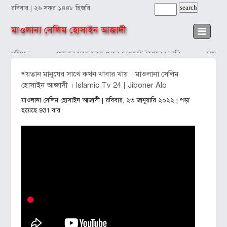
রবিবার | ২৬ সফর ১৪৪৮ হিজরি
মাওলানা সেলিম হোসাইন আজাদী
শেষ অসিয়ত
শোনার সঙ্গে সঙ্গে মেনে নেওয়াই ইমানের দাবি
হায়! মি
শয়তান মানুষের সাথে কখন খাবার খায় । মাওলানা সেলিম
হোসাইন আজাদী । Islamic Tv 24 | Jiboner Alo
মাওলানা সেলিম হোসাইন আজাদী
| রবিবার, ২৩ জানুয়ারি ২০২২ | পড়া
হয়েছে 931 বার