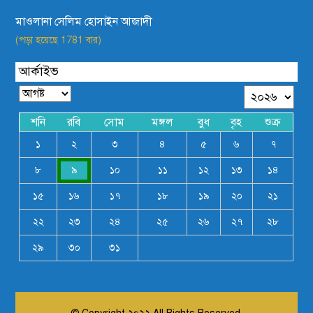
মাওলানা সেলিম হোসাইন আজাদী
(পড়া হয়েছে 1781 বার)
আর্কাইভ
শনি
রবি
সোম
মঙ্গল
বুধ
বৃহ
শুক্র
১
২
৩
৪
৫
৬
৭
৮
৯
১০
১১
১২
১৩
১৪
১৫
১৬
১৭
১৮
১৯
২০
২১
২২
২৩
২৪
২৫
২৬
২৭
২৮
২৯
৩০
৩১