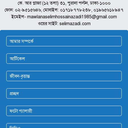
কে. আর প্লাজা (১২ তলা) ৩১, পুরানা পল্টন, ঢাকা-১০০০
ফোন: ০২-৯৫১৫৬৪৬, মোবাইল: ০১৭১৮৭৭৮২৩৮, ০১৯৬৫৬১৮৯৪৭
ইমেইল- mawlanaselimhossainazadi1985@gmail.com
ওয়ের সাইট: selimazadi.com
আমার সম্পর্কে
আর্টিকেল
জীবন-বৃত্তান্ত
প্রচ্ছদ
ফটো গ্যালারী