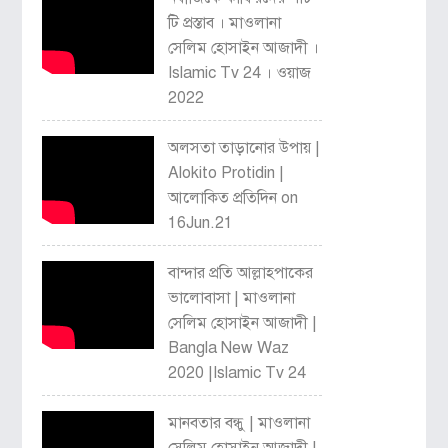
টি প্রস্তাব । মাওলানা
সেলিম হোসাইন আজাদী ।
Islamic Tv 24 । ওয়াজ
2022
অলসতা তাড়ানোর উপায় |
Alokito Protidin |
আলোকিত প্রতিদিন on
16Jun.21
বান্দার প্রতি আল্লাহপাকের
ভালোবাসা | মাওলানা
সেলিম হোসাইন আজাদী |
Bangla New Waz
2020 |Islamic Tv 24
মানবতার বন্ধু | মাওলানা