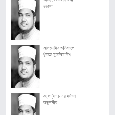
হতাশা
আলসেমির অভিশাপে
ধুঁকছে মুসলিম বিশ্ব
রসুল (সা.)-এর মর্যাদা
অতুলনীয়