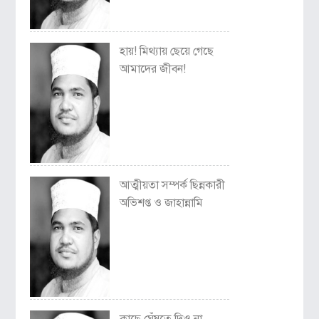
হায়! মিথ্যায় ছেয়ে গেছে
আমাদের জীবন!
আত্মীয়তা সম্পর্ক ছিন্নকারী
অভিশপ্ত ও জাহান্নামি
কাছে ঘেঁষতে দিও না