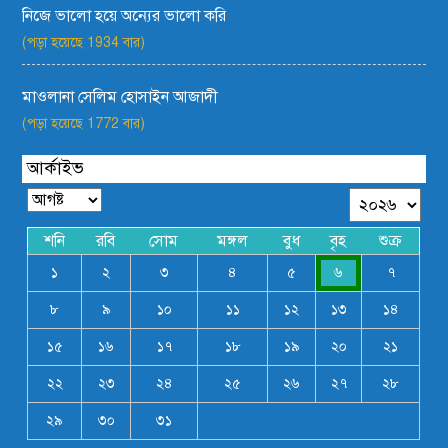
নিজে ভালো হয়ে অন্যের ভালো করি
(পড়া হয়েছে 1934 বার)
মাওলানা সেলিম হোসাইন আজাদী
(পড়া হয়েছে 1772 বার)
আর্কাইভ
শনি
রবি
সোম
মঙ্গল
বুধ
বৃহ
শুক্র
১
২
৩
৪
৫
৬
৭
৮
৯
১০
১১
১২
১৩
১৪
১৫
১৬
১৭
১৮
১৯
২০
২১
২২
২৩
২৪
২৫
২৬
২৭
২৮
২৯
৩০
৩১