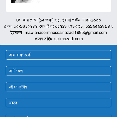
কে. আর প্লাজা (১২ তলা) ৩১, পুরানা পল্টন, ঢাকা-১০০০
ফোন: ০২-৯৫১৫৬৪৬, মোবাইল: ০১৭১৮৭৭৮২৩৮, ০১৯৬৫৬১৮৯৪৭
ইমেইল- mawlanaselimhossainazadi1985@gmail.com
ওয়ের সাইট: selimazadi.com
আমার সম্পর্কে
আর্টিকেল
জীবন-বৃত্তান্ত
প্রচ্ছদ