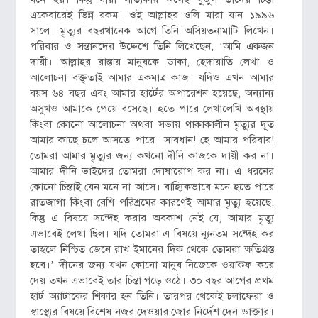
একেবারেই ভিন্ন রকম। ওই আল্লাহর ওলি মারা যান ১৯৯৬
সালে। মৃত্যুর বছরখানেক আগে তিনি অসিয়তনামাটি লিখেন।
পরিবার ও সন্তানদের উদ্দেশে তিনি লিখেছেন, ‘আমি একজন
দায়ী। আল্লাহর রাস্তায় মানুষকে ডাকা, হেদায়াতি লেখা ও
আলোচনা বক্তৃতাই আমার একমাত্র কাজ। যদিও এখন আমার
বয়স ৬৪ বছর এবং আমার হার্টের অপারেশন হয়েছে, অন্যান্য
অসুখও আমাকে পেয়ে বসেছে। হতে পারে লেখালেখি অবস্থায়
কিংবা কোনো আলোচনা অথবা সভায় থাকাকালীন মৃত্যুর দূত
আমার কাছে চলে আসতে পারে। সাবধান! হে আমার পরিবার!
তোমরা আমার মৃত্যুর জন্য কখনো দীনি কাজকে দায়ী কর না।
আমার দীনি ভাইদের তোমরা দোষারোপ কর না। এ ধরনের
কোনো চিন্তাই যেন মনে না আসে। বাহ্যিকভাবে মনে হতে পারে
রাতজাগা কিংবা বেশি পরিশ্রমের কারণেই আমার মৃত্যু হয়েছে,
কিন্তু এ বিষয়ে সন্দেহ করার অবকাশ নেই যে, আমার মৃত্যু
এভাবেই লেখা ছিল। যদি তোমরা এ বিষয়ে ন্যূনতম সন্দেহ কর
তাহলে নিশ্চিত জেনে রাখ ইমানের দিক থেকে তোমরা ক্ষতিগ্রস্ত
হবে।’ দীনের জন্য যখন কোনো মানুষ নিজেকে ওয়াক্ফ করে
দেয় তখন এভাবেই তার চিন্তা গড়ে ওঠে। ৩০ বছর আগের প্রথম
হার্ট অ্যাটাকের শিকার হন তিনি। তারপর থেকেই চলাফেরা ও
স্বাস্থ্যের বিষয়ে বিশেষ নজর দেওয়ার জোর নির্দেশ দেন ডাক্তার।