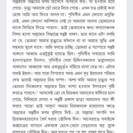
সন্তুষ্টিকে অন্তরের মলম হিসেবে ব্যবহার কর। যা হওয়ার হয়ে
গেছে। মৃত্যু আমাকে ছোঁ মেরে নিয়ে গেছে। এখন যত চেষ্টাই করা
হোক আমি আর ফিরে আসব না। পৃথিবীর এমন কোনো প্রযুক্তি
নেই, এমন কোনো আবিষ্কার নেই যে আমাকে আবার তোমাদের
মাঝে ফিরিয়ে দিতে পারবে। তাই তোমাদের জন্য কল্যাণজনক
বিষয় হলো আল্লাহর সিদ্ধান্তে সন্তুষ্ট থাকা। তার মানে এটা বলছি
না যে, তোমরা আমার মৃত্যুতে কাঁদবে না বা আমার স্মৃতি এক
লহমায় ভুলে যাবে। আমি বলতে চাচ্ছি, তোমরা এ ব্যাপারে সন্তুষ্ট
থাকবে আব্বার এতটুকুই হায়াত ছিল। পৃথিবীর সবচেয়ে দামি
হাসপাতালে নিলেও, পৃথিবীর সেরা চিকিৎসকদের তত্ত্বাবধানে
থাকলেও আব্বাকে আর একমুহূর্তও বাঁচিয়ে রাখা যেত না। এটার
নামই ইমান। আর যারা বিপদের সময় এমন দৃঢ় ইমানের পরিচয়
দেয় তারাই আল্লাহর প্রিয় বান্দা। আশা করি আমার মৃত্যুর পর
তোমরা নিজেদের আল্লাহর প্রিয় বান্দা হওয়ার উদাহরণ সৃষ্টি
করতে পারবে।’ আসলেই তো যে প্রিয়জন আমাদের কাঁদিয়ে চলে
গেছে, বিনিময়ে দোয়া ও সন্তুষ্টি প্রকাশ ছাড়া আমাদের আর কী
করার আছে! তাই আসুন! আমরা প্রিয়জনকে হারানোর ক্ষতে
আল্লাহর সন্তুষ্টির মলম বুলিয়ে দিই। হে আল্লাহ! আপনি সব
প্রিয়জনহারাদের ধৈর্য ধরার তৌফিক দিন। আখেরাতে সবাইকে
জান্নাতের বাগানে একসঙ্গে হেসে-খেলে বেড়ানোর স্বপ্ন বুকে
লালনের তৌফিক দিন। আর মৃত্যুর পর সে স্বপ্ন বাস্তব করে দিন।