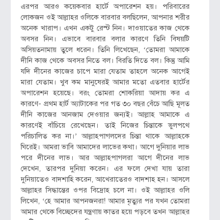
এরপর আরও কয়েকবার হার্টে অপারেশন হয়। পরিবারের
লোকজন ওই আল্লাহর ওলিকে বারবার বলছিলেন, আপনার শরীর
অনেক খারাপ। এখন একটু রেস্ট নিন। দাওয়াতের কাজ থেকে
অবসর নিন। এভাবে বারবার বলার কারণে তিনি বিষয়টি
অসিয়তনামায় তুলে ধরেন। তিনি লিখেছেন, ‘তোমরা আমাকে
দীনি কাজ থেকে অবসর নিতে বল। বিরতি দিতে বল। কিন্তু আমি
যদি দীনের কাজের চাপে মারা যেতাম তাহলে অনেক আগেই
মারা যেতাম। খুব কম মানুষেরই আমার মতো এতবার হার্টের
অপারেশন হয়েছে। বরং তোমরা শোকরিয়া আদায় কর এ
কারণে- প্রথম হার্ট অ্যাটাকের পর গত ৩০ বছর বেঁচে আছি মূলত
দীনি কাজের আনজাম দেওয়ার জন্যই। আল্লাহ আমাকে এ
কারণেই বাঁচিয়ে রেখেছেন। তাই নিজের চিন্তাকে ভুলপথে
পরিচালিত কর না।’ আল্লাহপাগলদের চিন্তা থাকে আল্লাহকে
ঘিরেই। আমরা ভাবি আমাদের লাভের কথা। আগে দুনিয়ার লাভ
পরে দীনের লাভ। আর আল্লাহপাগলরা আগে দীনের লাভ
দেখেন, তারপর দুনিয়া করেন। এর ফলে দেখা যায় তারা
দুনিয়াতেও বাদশাহি করেন, আখেরাতেরও বাদশাহ হন। আসলে
আল্লাহর সিদ্ধান্তের ওপর বিদ্রোহ চলে না। ওই আল্লাহর ওলি
লিখেন, ‘হে আমার আপনজনরা! আমার মৃত্যুর পর যখন তোমরা
আমার থেকে বিচ্ছেদের যন্ত্রণায় কাতর হয়ে পড়বে তখন আল্লাহর