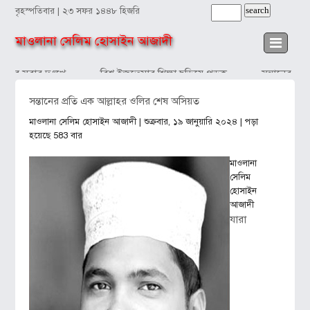
বৃহস্পতিবার | ২৩ সফর ১৪৪৮ হিজরি
মাওলানা সেলিম হোসাইন আজাদী
দব সবার দুঃখে
বিশ্ব ইজতেমার শিক্ষা ছড়িয়ে পড়ুক
সন্তানের প্রত
সন্তানের প্রতি এক আল্লাহর ওলির শেষ অসিয়ত
মাওলানা সেলিম হোসাইন আজাদী
| শুক্রবার, ১৯ জানুয়ারি ২০২৪ | পড়া
হয়েছে 583 বার
মাওলানা
সেলিম
হোসাইন
আজাদী
যারা