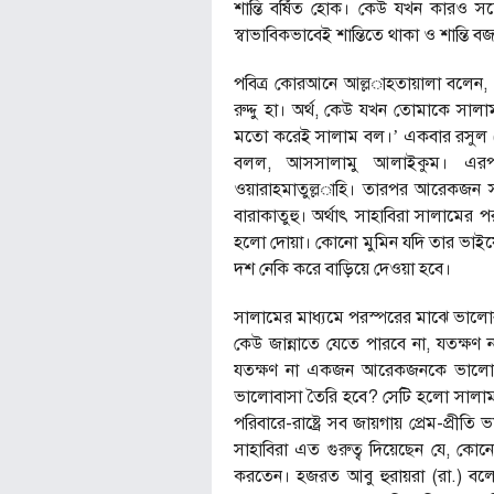
শান্তি বর্ষিত হোক। কেউ যখন কারও স
স্বাভাবিকভাবেই শান্তিতে থাকা ও শান্তি 
পবিত্র কোরআনে আল্ল­াহতায়ালা বলেন, 
রুদ্দু হা। অর্থ, কেউ যখন তোমাকে স
মতো করেই সালাম বল।’ একবার রসুল (
বলল, আসসালামু আলাইকুম। এর
ওয়ারাহমাতুল্ল­াহি। তারপর আরেকজন 
বারাকাতুহু। অর্থাৎ সাহাবিরা সালামে
হলো দোয়া। কোনো মুমিন যদি তার ভাইয়ের 
দশ নেকি করে বাড়িয়ে দেওয়া হবে।
সালামের মাধ্যমে পরস্পরের মাঝে ভালো
কেউ জান্নাতে যেতে পারবে না, যতক্ষ
যতক্ষণ না একজন আরেকজনকে ভালোব
ভালোবাসা তৈরি হবে? সেটি হলো সালাম
পরিবারে-রাষ্ট্রে সব জায়গায় প্রেম-প্রীত
সাহাবিরা এত গুরুত্ব দিয়েছেন যে, কো
করতেন। হজরত আবু হুরায়রা (রা.) বলে