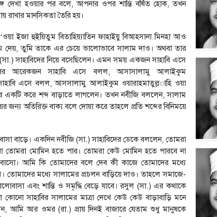
ঙ্গে দেখা হওয়ার পর বলে, আপনার ওপর শান্তি বর্ষিত হোক, তখন
বজায় রাখার মানসিকতা তৈরি হয়।
‘ওয়া ইজা হুইয়িতুম বিতাহিয়্যাতিন ফাহাইয়ু বিআহসানা মিনহা আও
ালাম দেয়, তুমি তাকে এর চেয়ে ভালোভাবে সালাম দাও। অথবা তার
সা.) সাহাবিদের নিয়ে বসেছিলেন। এমন সময় একজন সাহাবি এসে
পর আরেকজন সাহাবি এসে বলল, আসাসালামু আলাইকুম
সাহাবি এসে বলল, আসসালামু আলাইকুম ওয়ারাহমাতুল্ল­াহি ওয়া
র পর একটি করে শব্দ বাড়াতে লাগলেন। তখন নবীজি বললেন, সালাম
জন্য অতিরিক্ত বাক্য বলে দোয়া করে তাহলে প্রতি শব্দের বিনিময়ে
বাসা বাড়ে। একদিন নবীজি (সা.) সাহাবিদের ডেকে বললেন, তোমরা
ণ না তোমরা মোমিন হতে পার। তোমরা কেউ মোমিন হতে পারবে না
াসো। আমি কি তোমাদের বলে দেব কী কাজে তোমাদের মধ্যে
। তোমাদের মধ্যে সালামের প্রচলন বাড়িয়ে দাও। তাহলে সমাজে-
ি ভালোবাসা এবং শান্তি ও সমৃদ্ধি বেড়ে যাবে। রসুল (সা.) এর কথাকে
নো কোনো সাহাবির সালামের মাত্রা দেখে কেউ কেউ বাড়াবাড়ি মনে
ন, আমি আর ওমর (রা.) প্রায় দিনই বাজারে যেতাম শুধু মানুষকে