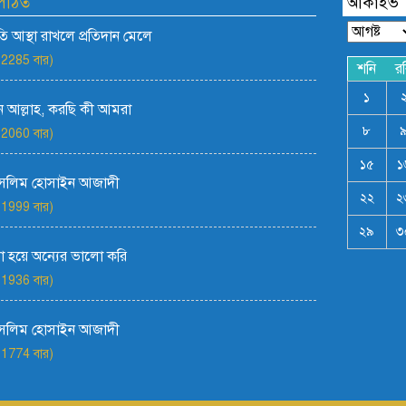
 পঠিত
আর্কাইভ
রতি আস্থা রাখলে প্রতিদান মেলে
 2285 বার)
শনি
র
১
 আল্লাহ, করছি কী আমরা
৮
 2060 বার)
১৫
১
সেলিম হোসাইন আজাদী
২২
২
 1999 বার)
২৯
৩
 হয়ে অন্যের ভালো করি
 1936 বার)
সেলিম হোসাইন আজাদী
 1774 বার)