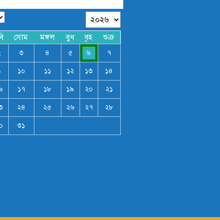
বি
সোম
মঙ্গল
বুধ
বৃহ
শুক্র
২
৩
৪
৫
৬
৭
৯
১০
১১
১২
১৩
১৪
৬
১৭
১৮
১৯
২০
২১
৩
২৪
২৫
২৬
২৭
২৮
০
৩১