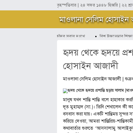
বৃহস্পতিবার | ২৪ সফর ১৪৪৮ হিজরি
| ২২ শ্র
মাওলানা সেলিম হোসাইন
সবার সুখে হাসব আমি কাঁদব সবার দুঃখে
বিশ্ব ইজতেমার শিক্ষা ছ
হৃদয় থেকে হৃদয়ে প্র
হোসাইন আজাদী
মাওলানা সেলিম হোসাইন আজাদী
| শুক
মানুষ যখন শান্তি শান্তি বলে হাহাকার কর
দূত মুহাম্মদ (সা.)। তিনি শেখালেন কী ক
বসবাস করা যায়। একটি শান্তিময় সুন্দর 
করিয়ে দেওয়া, আমরা শান্তিপ্রিয়-শান্তিকা
কথাবার্তার শুরুতে ‘আসসালামু আলাইক