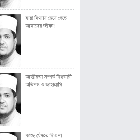
হায়! মিথ্যায় ছেয়ে গেছে
আমাদের জীবন!
আত্মীয়তা সম্পর্ক ছিন্নকারী
অভিশপ্ত ও জাহান্নামি
কাছে ঘেঁষতে দিও না