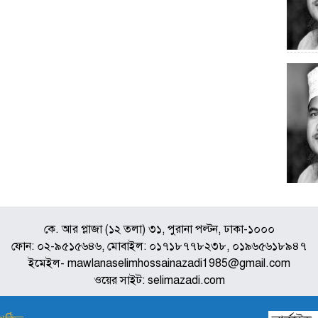
কে. আর প্লাজা (১২ তলা) ৩১, পুরানা পল্টন, ঢাকা-১০০০
ফোন: ০২-৯৫১৫৬৪৬, মোবাইল: ০১৭১৮৭৭৮২৩৮, ০১৯৬৫৬১৮৯৪৭
ইমেইল- mawlanaselimhossainazadi1985@gmail.com
ওয়ের সাইট: selimazadi.com