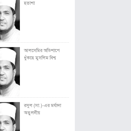
হতাশা
আলসেমির অভিশাপে
ধুঁকছে মুসলিম বিশ্ব
রসুল (সা.)-এর মর্যাদা
অতুলনীয়