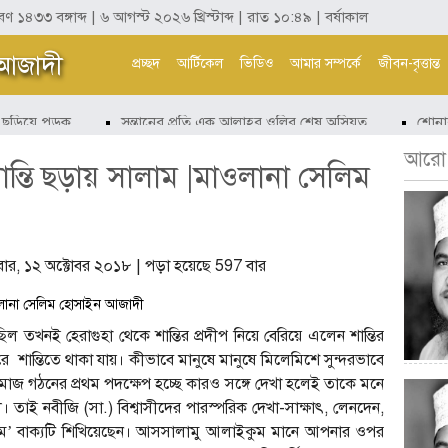
াবণ ১৪৩৩ বঙ্গাব্দ | ৬ আগস্ট ২০২৬ খ্রিস্টাব্দ | রাত ১০:৪৯ | বর্ষাকাল
 আজাদী
প্রচ্ছদ
আর্টিকেল
ভিডিও
আমার সম্পর্কে
জীবন-বৃত্তান্ত
ড়িয়ে পড়ুক
সন্তানের প্রতি এক আল্লাহর ওলির শেষ অসিয়ত
শোনার সঙ
আরো.
শান্তি ছড়ায় সালাম |মাওলানা সেলিম
্রবার, ১২ অক্টোবর ২০১৮ | পড়া হয়েছে 597 বার
ছিল তখনই হেরাগুহা থেকে শান্তির প্রদীপ নিয়ে বেরিয়ে এলেন শান্তির
রে শান্তিতে থাকা যায়। কীভাবে মানুষে মানুষে মিলেমিশে সুন্দরভাবে
সমাজ গঠনের প্রথম পদক্ষেপ হচ্ছে কারও সঙ্গে দেখা হলেই তাকে মনে
মী। তাই নবীজি (সা.) বিশ্বাসীদের পারস্পরিক দেখা-সাক্ষাৎ, লেনদেন,
ুম’ বাক্যটি শিখিয়েছেন। আসসালামু আলাইকুম মানে আপনার ওপর