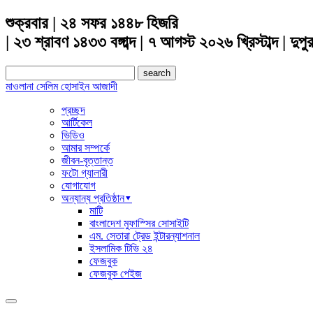
শুক্রবার | ২৪ সফর ১৪৪৮ হিজরি
| ২৩ শ্রাবণ ১৪৩৩ বঙ্গাব্দ | ৭ আগস্ট ২০২৬ খ্রিস্টাব্দ | দুপু
Search
for:
মাওলানা সেলিম হোসাইন আজাদী
প্রচ্ছদ
আর্টিকেল
ভিডিও
আমার সম্পর্কে
জীবন-বৃত্তান্ত
ফটো গ্যালারী
যোগাযোগ
অন্যান্য প্রতিষ্ঠান▾
মাটি
বাংলাদেশ মুফাস্সির সোসাইটি
এম. সেতারা ট্রেড ইন্টারন্যাশনাল
ইসলামিক টিভি ২৪
ফেজবুক
ফেজবুক পেইজ