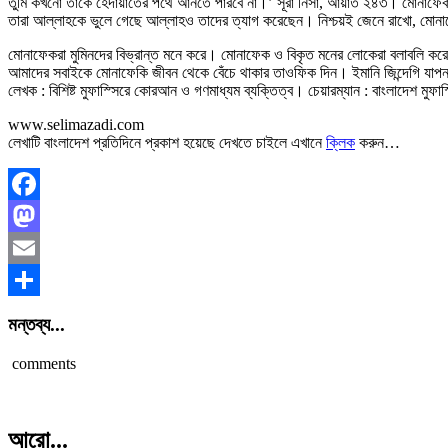
তুমি কখনো তাকে হেদায়াতের পথে আনতে পারবে না।’ সূরা নিসা, আয়াত ২৪৩। মোনাফেকরা
তারা আল্লাহকে ভুলে গেছে আল্লাহও তাদের ত্যাগ করেছেন। নিশ্চয়ই জেনে রাখো, মোন
মোনাফেকরা মুমিনদের বিভ্রান্ত মনে করে। মোনাফেক ও বিকৃত মনের লোকেরা বলাবলি করে, 
আমাদের সবাইকে মোনাফেকি জীবন থেকে বেঁচে থাকার তাওফিক দিন। ইমানি জিন্দেগি যাপ
লেখক : বিশিষ্ট মুফাস্সিরে কোরআন ও গণমাধ্যম ব্যক্তিত্ব। চেয়ারম্যান : বাংলাদেশ মুফ
www.selimazadi.com
লেখাটি বাংলাদেশ প্রতিদিনে প্রকাশ হয়েছে দেখতে চাইলে এখানে
ক্লিক
করুন…
Facebook
Mastodon
Email
Share
মন্তব্য...
comments
আরো...