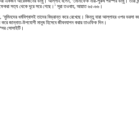
 একজন আরেকজনের বন্ধু। আল্লাহ বলেন, ‘মোনাফেক নারী-পুরুষ পরস্পর বন্ধু। তারা মন্দ
াফেকরা সত্য থেকে দূরে সরে গেছে।’ সূরা তওবাহ, আয়াত ৬৫-৬৬।
‘মুমিনদের ধর্মবিশ্বাসই তাদের বিভ্রান্ত করে রেখেছে। কিন্তু যারা আল্লাহর ওপর ভরসা
ন করে জান্নাত-উপযোগী মানুষ হিসেবে জীবনযাপন করার তাওফিক দিন।
াস্সির সোসাইটি।