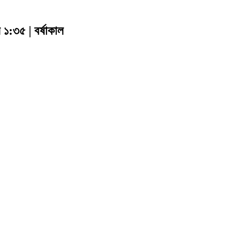
র ১:৩৫ | বর্ষাকাল