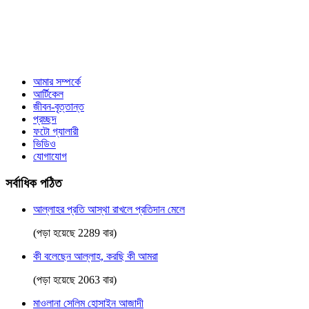
আমার সম্পর্কে
আর্টিকেল
জীবন-বৃত্তান্ত
প্রচ্ছদ
ফটো গ্যালারী
ভিডিও
যোগাযোগ
সর্বাধিক পঠিত
আল্লাহর প্রতি আস্থা রাখলে প্রতিদান মেলে
(পড়া হয়েছে 2289 বার)
কী বলেছেন আল্লাহ, করছি কী আমরা
(পড়া হয়েছে 2063 বার)
মাওলানা সেলিম হোসাইন আজাদী