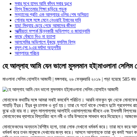
সবার সুখে হাসব আমি কাঁদব সবার দুঃখে
বিশ্ব ইজতেমার শিক্ষা ছড়িয়ে পড়ুক
সন্তানের প্রতি এক আল্লাহর ওলির শেষ অসিয়ত
শোনার সঙ্গে সঙ্গে মেনে নেওয়াই ইমানের দাবি
হায়! মিথ্যায় ছেয়ে গেছে আমাদের জীবন!
আত্মীয়তা সম্পর্ক ছিন্নকারী অভিশপ্ত ও জাহান্নামি
কাছে ঘেঁষতে দিও না হতাশা
আলসেমির অভিশাপে ধুঁকছে মুসলিম বিশ্ব
রসুল (সা.)-এর মর্যাদা অতুলনীয়
আল্লাহর পরিচয়
হে আল্লাহ আমি যেন ভালো মুসলমান হই|মাওলানা সেলিম
মাওলানা সেলিম হোসাইন আজাদী
| মঙ্গলবার, ২৬ ফেব্রুয়ারি ২০১৯ | পড়া হয়েছে 585 বার
মোনাফেক কথাটির সঙ্গে আমরা সবাই কমবেশি পরিচিত। আরবি নাফকুন শব্দ থেকে মোনাফেক শব্
পাহাড়ি ইঁদুর। ইঁদুর খুব চালাক ও ধূর্ত হয়। তারা যে গর্তে থাকে সেখানে দুটো প্রবে
বুঝে ওঠা যায় না। রসুল সাল্লাল্লাহু আলাইহি ওয়াসাল্লামের জীবনে এবং ইসলামী বিপ্
মোনাফেকের ব্যাপারে বিস্তারিত বলে নবী ও তাঁর উম্মতকে সাবধান করে দিয়েছেন। আজক
মোনাফেকদের অন্যতম বৈশিষ্ট্য হলো, তারা লোক দেখানো ধর্মকর্ম করে। তারা মনে করে আল
ধর্মকর্ম করে তখন মানুষকে দেখানোর জন্য করে। আসলে আল্লাহকে তারা খুব কমই স্মরণ 