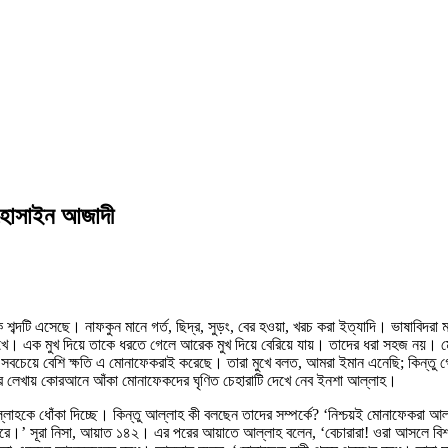
 হোসাইন আজাদী
দটি এসেছে। নাফকুন মানে গর্ত, ছিদ্র, সুড়ং, বের হওয়া, খরচ করা ইত্যাদি। ভাষাবিদরা ম
শপথ রাখে। এক মুখ দিয়ে তাকে ধরতে গেলে আরেক মুখ দিয়ে বেরিয়ে যায়। তাদের ধরা সহজ নয়।
লবের সবচেয়ে বেশি ক্ষতি এ মোনাফেকরাই করেছে। তারা মুখে বলত, আমরা ইমান এনেছি; কিন
ের লেখায় কোরআনে আঁকা মোনাফেকদের ঘৃণিত চেহারাটি দেখে নেব ইনশা আল্লাহ।
্লাহকে ধোঁকা দিচ্ছে। কিন্তু আল্লাহ কী বলছেন তাদের সম্পর্কে? ‘নিশ্চয়ই মোনাফেকরা 
করে।’ সূরা নিসা, আয়াত ১৪২। এর পরের আয়াতে আল্লাহ বলেন, ‘বেচারারা! ওরা আসলে বিশ