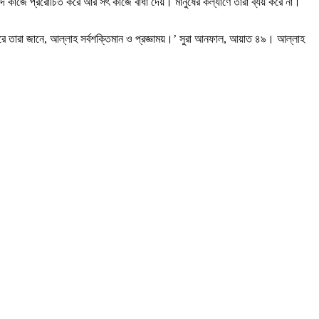
 কাজে প্ররোচিত করে আর সৎ কাজে বাধা দেয়। মানুষের কল্যাণে তারা ব্যয় করে না।
 করে তারা জানে, আল্লাহ সর্বশক্তিমান ও প্রজ্ঞাময়।’ সুরা আনফাল, আয়াত ৪৯। আল্লাহ