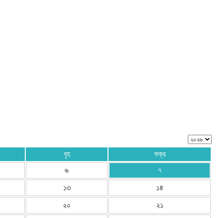
বৃহ
শুক্র
৬
৭
১৩
১৪
২০
২১