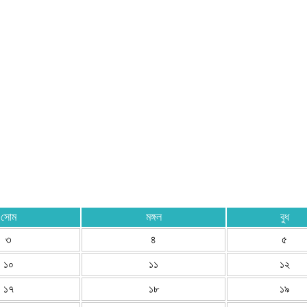
সোম
মঙ্গল
বুধ
৩
৪
৫
১০
১১
১২
১৭
১৮
১৯