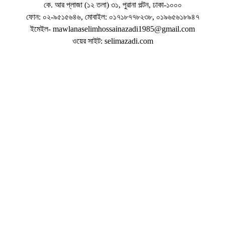
কে. আর প্লাজা (১২ তলা) ৩১, পুরানা পল্টন, ঢাকা-১০০০
ফোন: ০২-৯৫১৫৬৪৬, মোবাইল: ০১৭১৮৭৭৮২৩৮, ০১৯৬৫৬১৮৯৪৭
ইমেইল- mawlanaselimhossainazadi1985@gmail.com
ওয়ের সাইট: selimazadi.com