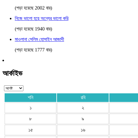
(পড়া হয়েছে 2002 বার)
নিজে ভালো হয়ে অন্যের ভালো করি
(পড়া হয়েছে 1940 বার)
মাওলানা সেলিম হোসাইন আজাদী
(পড়া হয়েছে 1777 বার)
আর্কাইভ
শনি
রবি
১
২
৮
৯
১৫
১৬