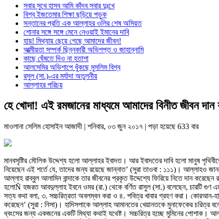
সবার সুখে হাসব আমি কাঁদব সবার দুঃখে
বিশ্ব ইজতেমার শিক্ষা ছড়িয়ে পড়ুক
সন্তানের প্রতি এক আল্লাহর ওলির শেষ অসিয়ত
শোনার সঙ্গে সঙ্গে মেনে নেওয়াই ইমানের দাবি
হায়! মিথ্যায় ছেয়ে গেছে আমাদের জীবন!
আত্মীয়তা সম্পর্ক ছিন্নকারী অভিশপ্ত ও জাহান্নামি
কাছে ঘেঁষতে দিও না হতাশা
আলসেমির অভিশাপে ধুঁকছে মুসলিম বিশ্ব
রসুল (সা.)-এর মর্যাদা অতুলনীয়
আল্লাহর পরিচয়
হে খোদা! এই রমজানের মাধ্যমে আমাদের বিনীত জীবন দান
মাওলানা সেলিম হোসাইন আজাদী
| শনিবার, ০৩ জুন ২০১৭ | পড়া হয়েছে 633 বার
মানবসৃষ্টির মৌলিক উদ্দেশ্য হলো আল্লাহর ইবাদত। আর ইবাদতের দাবি হলো মানুষ পৃথিবী
নিয়েছেন এই শর্তে যে, তাদের জন্য রয়েছে জান্নাত’ (সুরা তাওবা : ১১১)। আল্লাহও জান
আল্লাহ রাব্বুল আলামিন বান্দাকে তার জীবনের প্রকৃত উদ্দেশ্যে ফিরিয়ে নিতে দান করে
হলোÑ হজরত আবদুল্লাহ ইবনে ওমর (রা.) থেকে বর্ণিত রাসুল (সা.) বলেছেন, চারটি গুণ
সত্য কথা বলা, ৩. সচ্চরিত্রতা অবলম্বন করা ও ৪. পবিত্র খাবার গ্রহণ করা। কোরআন-হা
করেছেন’ (সুরা : নিসা)। হাদিসপাকে আল্লাহ আমানতের খেয়ানতকে মুনাফেকের চরিত্র বল
ধ্বংসের জন্য একজনের একটি মিথ্যা কথাই যথেষ্ট। সচ্চরিত্র হচ্ছে মুমিনের পোশাক। আল্লা