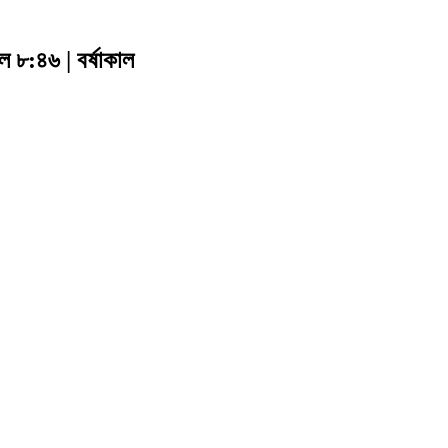
াল ৮:৪৬ | বর্ষাকাল