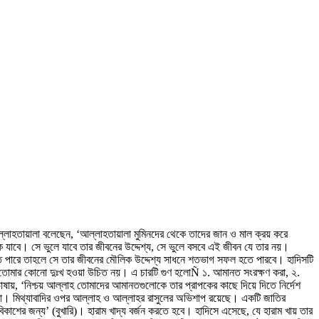
আল্লাহতায়ালা বলেছেন, ‘আল্লাহতায়ালা মুমিনদের থেকে তাদের জান ও মাল ক্রয় করে
ে যাবে। সে ভুলে যাবে তার জীবনের উদ্দেশ্য, সে ভুলে বসবে এই জীবন যে তার নয়।
করতে পারে তাহলে সে তার জীবনের মৌলিক উদ্দেশ্য সাধনে শতভাগ সফল হতে পারবে। হাদিসটি
েও তোমার কোনো দুঃখ হওয়া উচিত নয়। এ চারটি গুণ হলোÑ ১. আমানত সংরক্ষণ করা, ২.
াষায়, ‘নিশ্চয় আল্লাহ তোমাদের আমানতগুলোকে তার প্রাপকের কাছে দিয়ে দিতে নির্দেশ
 না। মিথ্যাবাদির ওপর আল্লাহ ও আল্লাহর রাসুলের অভিশাপ রয়েছে। একটি জাতির
বিকাশের জন্য’ (বুখারি)। হারাম খাদ্য বর্জন করতে হবে। হাদিসে এসেছে, যে হারাম খায় তার