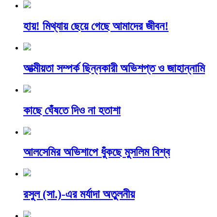
হায়! মিথ্যায় ছেয়ে গেছে আমাদের জীবন!
আত্মীয়তা সম্পর্ক ছিন্নকারী অভিশপ্ত ও জাহান্নামি
কাছে ঘেঁষতে দিও না হতাশা
আলসেমির অভিশাপে ধুঁকছে মুসলিম বিশ্ব
রসুল (সা.)-এর মর্যাদা অতুলনীয়