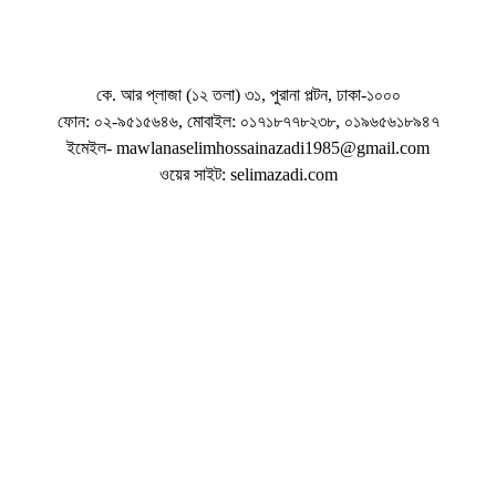
কে. আর প্লাজা (১২ তলা) ৩১, পুরানা পল্টন, ঢাকা-১০০০
ফোন: ০২-৯৫১৫৬৪৬, মোবাইল: ০১৭১৮৭৭৮২৩৮, ০১৯৬৫৬১৮৯৪৭
ইমেইল- mawlanaselimhossainazadi1985@gmail.com
ওয়ের সাইট: selimazadi.com