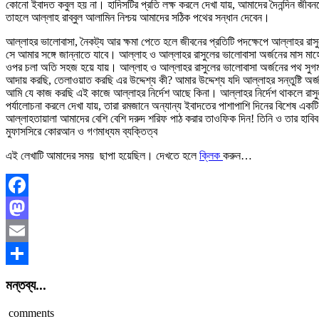
কোনো ইবাদত কবুল হয় না। হাদিসটির প্রতি লক্ষ করলে দেখা যায়, আমাদের দৈনন্দিন জীবন
তাহলে আল্লাহ রাব্বুল আলামিন নিশ্চয় আমাদের সঠিক পথের সন্ধান দেবেন।
আল্লাহর ভালোবাসা, নৈকট্য আর ক্ষমা পেতে হলে জীবনের প্রতিটি পদক্ষেপে আল্লাহর 
সে আমার সঙ্গে জান্নাতে যাবে। আল্লাহ ও আল্লাহর রাসুলের ভালোবাসা অর্জনের মাস মাহে
ওপর চলা অতি সহজ হয়ে যায়। আল্লাহ ও আল্লাহর রাসুলের ভালোবাসা অর্জনের পথ সুগম হ
আদায় করছি, তেলাওয়াত করছি এর উদ্দেশ্য কী? আমার উদ্দেশ্য যদি আল্লাহর সন্তুষ্টি অ
আমি যে কাজ করছি এই কাজে আল্লাহর নির্দেশ আছে কিনা। আল্লাহর নির্দেশ থাকলে রাস
পর্যালোচনা করলে দেখা যায়, তারা রমজানে অন্যান্য ইবাদতের পাশাপাশি দিনের বিশেষ
আল্লাহতায়ালা আমাদের বেশি বেশি দরুদ শরিফ পাঠ করার তাওফিক দিন! তিনি ও তার হাবি
মুফাসসিরে কোরআন ও গণমাধ্যম ব্যক্তিত্ব
এই লেখাটি আমাদের সময় ছাপা হয়েছিল। দেখতে হলে
ক্লিক
করুন…
Facebook
Mastodon
Email
Share
মন্তব্য...
comments