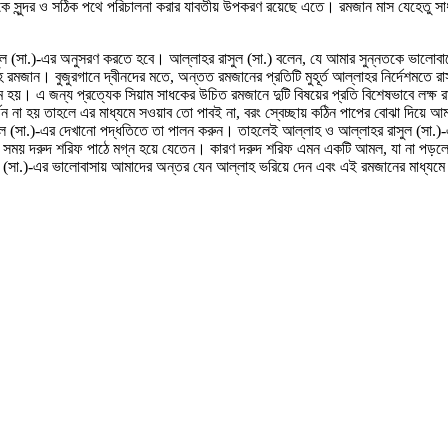
কে সুন্দর ও সঠিক পথে পরিচালনা করার যাবতীয় উপকরণ রয়েছে এতে। রমজান মাস যেহেতু সাধন
রাসুল (সা.)-এর অনুসরণ করতে হবে। আল্লাহর রাসুল (সা.) বলেন, যে আমার সুন্নতকে ভা
 রমজান। বুজুরগানে দ্বীনদের মতে, অন্তত রমজানের প্রতিটি মুহূর্ত আল্লাহর নির্দেশমতে র
য়। এ জন্য প্রত্যেক সিয়াম সাধকের উচিত রমজানে দুটি বিষয়ের প্রতি বিশেষভাবে লক্ষ র
র্জন না হয় তাহলে এর মাধ্যমে সওয়াব তো পাবই না, বরং স্বেচ্ছায় কঠিন পাপের বোঝা দিয়ে
ুল (সা.)-এর দেখানো পদ্ধতিতে তা পালন করুন। তাহলেই আল্লাহ ও আল্লাহর রাসুল (সা.)-
 একটি সময় দরুদ শরিফ পাঠে মগ্ন হয়ে যেতেন। কারণ দরুদ শরিফ এমন একটি আমল, যা না প
ব (সা.)-এর ভালোবাসায় আমাদের অন্তর যেন আল্লাহ ভরিয়ে দেন এবং এই রমজানের মাধ্যমে