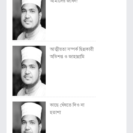
আমাদের জীবন!
আত্মীয়তা সম্পর্ক ছিন্নকারী
অভিশপ্ত ও জাহান্নামি
কাছে ঘেঁষতে দিও না
হতাশা