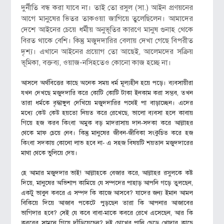
দুর্নীতি বন্ধ করা যাবে না। তাই তো রসুল (সা.) আইন প্রণয়নের
আগে মানুষের ভিতর তাকওয়া জাগিয়ে তুলেছিলেন। আমাদের
দেশে আইনের চেয়ে ধর্মীয় অনুভূতির কারণে মানুষ গুনাহ থেকে
বিরত থাকে বেশি। কিন্তু মজুদদারির বেলায় দেখা গেছে বিপরীত
দৃশ্য। এখানে আইনের প্রয়োগ তো আছেই, আলেমদের সক্রিয়
ভূমিকা, বক্তব্য, ওয়াজ-নসিহতেও কোনো কাজ হচ্ছে না।
আসলে অর্থবিত্তের কাছে অনেক সময় ধর্ম মূল্যহীন হয়ে পড়ে। ব্যবসায়ীরা
যখন দেখছে মজুদদারি করে কোটি কোটি টাকা ইনকাম করা সম্ভব, তখন
তারা ধর্মকে বৃদ্ধাঙ্গুল দেখিয়ে মজুদদারির পথেই পা বাড়াচ্ছেন। এদের
মধ্যে কেউ কেউ হয়তো নিয়ত করে রেখেছে, ভালো ব্যবসা হলে কাবায়
গিয়ে হজ করব কিংবা অমুক বড় মাদরাসায় দান-সদকা করে আল্লাহর
থেকে মাফ চেয়ে নেব। কিন্তু মানুষের জীবন-জীবিকা সংকুচিত করে হজ
কিংবা সদকায় কোনো লাভ হবে না- এ সহজ বিষয়টি শয়তান মজুদদারের
মাথা থেকে ভুলিয়ে দেয়।
হে আমার মজুদদার ভাই! আল্লাহকে বেজার করে, আল্লাহর রসুলকে কষ্ট
দিয়ে, মানুষের অভিশাপ কামিয়ে যে সম্পদের পাহাড় আপনি গড়ে তুলছেন,
একটু ভাবুন কবরে এ সম্পদ কি কাজে আসবে? যাদের জন্য ইমান আমল
বিকিয়ে দিয়ে আজাব পকেটে পুড়ছেন তারা কি আপনার আজাবের
ভাগিদার হবে? সেই যে কবে বাবা-মাকে কবরে রেখে এসেছেন, আর কি
কবরের সামনে গিয়ে দাঁড়িয়েছেন? দুই চোখের পানি ছেড়ে খোদার কাছে