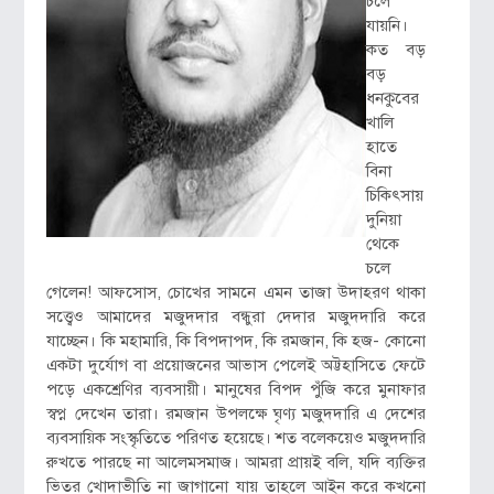
চলে
যায়নি।
কত বড়
বড়
ধনকুবের
খালি
হাতে
বিনা
চিকিৎসায়
দুনিয়া
থেকে
চলে
গেলেন! আফসোস, চোখের সামনে এমন তাজা উদাহরণ থাকা
সত্ত্বেও আমাদের মজুদদার বন্ধুরা দেদার মজুদদারি করে
যাচ্ছেন। কি মহামারি, কি বিপদাপদ, কি রমজান, কি হজ- কোনো
একটা দুর্যোগ বা প্রয়োজনের আভাস পেলেই অট্টহাসিতে ফেটে
পড়ে একশ্রেণির ব্যবসায়ী। মানুষের বিপদ পুঁজি করে মুনাফার
স্বপ্ন দেখেন তারা। রমজান উপলক্ষে ঘৃণ্য মজুদদারি এ দেশের
ব্যবসায়িক সংস্কৃতিতে পরিণত হয়েছে। শত বলেকয়েও মজুদদারি
রুখতে পারছে না আলেমসমাজ। আমরা প্রায়ই বলি, যদি ব্যক্তির
ভিতর খোদাভীতি না জাগানো যায় তাহলে আইন করে কখনো