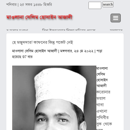
শনিবার | ২৫ সফর ১৪৪৮ হিজরি
মাওলানা সেলিম হোসাইন আজাদী
দব সবার দুঃখে
বিশ্ব ইজতেমার শিক্ষা ছড়িয়ে পড়ুক
সন্তানের প্রত
হে মজুদদার! কাফনের কিন্তু পকেট নেই
মাওলানা সেলিম হোসাইন আজাদী
| মঙ্গলবার, ২৪ মে ২০২২ | পড়া
হয়েছে 97 বার
মাওলানা
সেলিম
হোসাইন
আজাদী
করোনার
ভয়াল
থাবা
এখনো
পৃথিবীর
বুক থেকে