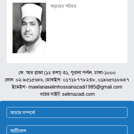
আল্লাহর পরিচয়
কে. আর প্লাজা (১২ তলা) ৩১, পুরানা পল্টন, ঢাকা-১০০০
ফোন: ০২-৯৫১৫৬৪৬, মোবাইল: ০১৭১৮৭৭৮২৩৮, ০১৯৬৫৬১৮৯৪৭
ইমেইল- mawlanaselimhossainazadi1985@gmail.com
ওয়ের সাইট: selimazadi.com
আমার সম্পর্কে
আর্টিকেল