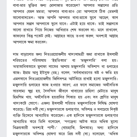
বাবা-মার মুক্তির জন্য মোনাজাত করেছেন? আপনার সন্তানের প্রতি
আপনার যেমন মমতা, আপনার বাবা-মাও তো আপনাকে ঠিক তেমনই
ভালোবাসতেন। আজ আপনি আপনার বাবা-মাকে ভুলে আছেন, কাল
আপনার সন্তান আপনাকে ভুলে যাবে। এটাই হয়ে থাকে। তাই সন্তানকে
ভালো রাখতে গিয়ে নিজের আখিরাত শেষ করবেন না। মনে রাখবেন,
কাফনের কিন্তু পকেট নেই। আল্লাহর কাছে তওবা করুন, অবশ্যই আল্লাহ
আপনাকে ক্ষমা করবেন।
দাম বাড়ানোর জন্য নিত্যপ্রয়োজনীয় খাদ্যসামগ্রী জমা রাখাকে ইসলামী
শরিয়তের পরিভাষায় ‘ইহতিকার’ বা ‘মজুদদারি’ বলা হয়।
অস্বাভাবিকভাবে মুনাফা লাভের আশায় মজুদদারি অভিশাপ বা গুনাহের
কাজ। ইমাম আবু ইউসুফ (রহ.) বলেন, ‘সর্বসাধারণের কষ্ট ও ক্ষতি হয়
এমনভাবে নিত্যপ্রয়োজনীয় জিনিসপত্র আটকিয়ে রাখাই হলো মজুদদারি।
মজুদদারি গুনাহের কাজ হওয়ার কারণ, এর ফলে সমাজের অর্থনৈতিক
ভারসাম্য ক্ষুণ্ণ হয়, দৈনন্দিন জীবনে খাবারের চাহিদা মেটাতে মানুষ
হিমশিম খায়, অর্থনৈতিক হয়রানির শিকার হয় এবং সব শ্রেণির মানুষ
খাদ্যকষ্টে ভোগে। এজন্য ইসলামী শরিয়ত মজুদদারিকে নিষিদ্ধ ঘোষণা
করেছে। প্রিয় নবী (সা.) মজুদদারকে গুনাহগার, অভিশপ্ত ও সবচেয়ে নিকৃষ্ট
ব্যক্তি হিসেবে আখ্যায়িত করেছেন। এক হাদিসে মজুদদারকে গুনাহগার
আখ্যায়িত করে তিনি বলেছেন, ‘পণ্যদ্রব্য আটক করে অধিক মূল্যে
বিক্রয়কারী অবশ্যই পাপী।’ (বায়হাকি, মিশকাত) অন্য হাদিসে
মজুদদারকে অভিশপ্ত ঘোষণা করে প্রিয় নবী (সা.) বলেছেন, ‘অধিক