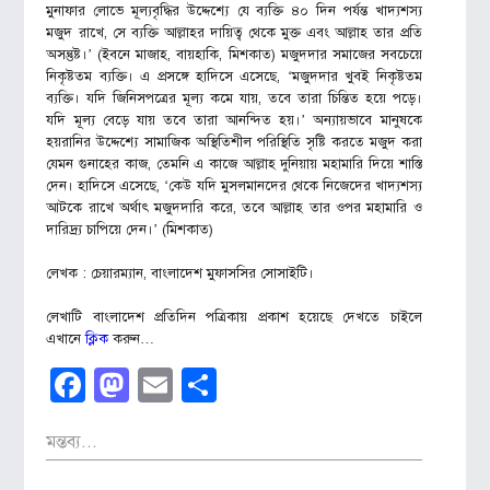
মুনাফার লোভে মূল্যবৃদ্ধির উদ্দেশ্যে যে ব্যক্তি ৪০ দিন পর্যন্ত খাদ্যশস্য
মজুদ রাখে, সে ব্যক্তি আল্লাহর দায়িত্ব থেকে মুক্ত এবং আল্লাহ তার প্রতি
অসন্তুষ্ট।’ (ইবনে মাজাহ, বায়হাকি, মিশকাত) মজুদদার সমাজের সবচেয়ে
নিকৃষ্টতম ব্যক্তি। এ প্রসঙ্গে হাদিসে এসেছে, ‘মজুদদার খুবই নিকৃষ্টতম
ব্যক্তি। যদি জিনিসপত্রের মূল্য কমে যায়, তবে তারা চিন্তিত হয়ে পড়ে।
যদি মূল্য বেড়ে যায় তবে তারা আনন্দিত হয়।’ অন্যায়ভাবে মানুষকে
হয়রানির উদ্দেশ্যে সামাজিক অস্থিতিশীল পরিস্থিতি সৃষ্টি করতে মজুদ করা
যেমন গুনাহের কাজ, তেমনি এ কাজে আল্লাহ দুনিয়ায় মহামারি দিয়ে শাস্তি
দেন। হাদিসে এসেছে, ‘কেউ যদি মুসলমানদের থেকে নিজেদের খাদ্যশস্য
আটকে রাখে অর্থাৎ মজুদদারি করে, তবে আল্লাহ তার ওপর মহামারি ও
দারিদ্র্য চাপিয়ে দেন।’ (মিশকাত)
লেখক :
চেয়ারম্যান, বাংলাদেশ মুফাসসির সোসাইটি।
লেখাটি বাংলাদেশ প্রতিদিন পত্রিকায় প্রকাশ হয়েছে দেখতে চাইলে
এখানে
ক্লিক
করুন…
Facebook
Mastodon
Email
Share
মন্তব্য...