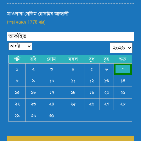
মাওলানা সেলিম হোসাইন আজাদী
(পড়া হয়েছে 1778 বার)
আর্কাইভ
শনি
রবি
সোম
মঙ্গল
বুধ
বৃহ
শুক্র
১
২
৩
৪
৫
৬
৭
৮
৯
১০
১১
১২
১৩
১৪
১৫
১৬
১৭
১৮
১৯
২০
২১
২২
২৩
২৪
২৫
২৬
২৭
২৮
২৯
৩০
৩১