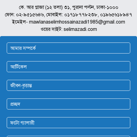
কে. আর প্লাজা (১২ তলা) ৩১, পুরানা পল্টন, ঢাকা-১০০০
ফোন: ০২-৯৫১৫৬৪৬, মোবাইল: ০১৭১৮৭৭৮২৩৮, ০১৯৬৫৬১৮৯৪৭
ইমেইল- mawlanaselimhossainazadi1985@gmail.com
ওয়ের সাইট: selimazadi.com
আমার সম্পর্কে
আর্টিকেল
জীবন-বৃত্তান্ত
প্রচ্ছদ
ফটো গ্যালারী