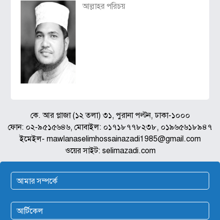
আল্লাহর পরিচয়
কে. আর প্লাজা (১২ তলা) ৩১, পুরানা পল্টন, ঢাকা-১০০০
ফোন: ০২-৯৫১৫৬৪৬, মোবাইল: ০১৭১৮৭৭৮২৩৮, ০১৯৬৫৬১৮৯৪৭
ইমেইল- mawlanaselimhossainazadi1985@gmail.com
ওয়ের সাইট: selimazadi.com
আমার সম্পর্কে
আর্টিকেল