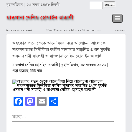
বৃহস্পতিবার | ২৩ সফর ১৪৪৮ হিজরি
মাওলানা সেলিম হোসাইন আজাদী
কাঁদব সবার দুঃখে
বিশ্ব ইজতেমার শিক্ষা ছড়িয়ে পড়ুক
সন্তানের প
অহংকার পতন ডেকে আনে বিষয় নিয়ে আলোচনা আলোচক
দারুননাজাত সিদ্দীকিয়া কামিল মাদ্রাসার সম্মানিত প্রধান মুফতি
ওসমান গনী সালেহী ও মাওলানা সেলিম হোসাইন আজাদী
মাওলানা সেলিম হোসাইন আজাদী
| বৃহস্পতিবার, ১৮ নভেম্বর ২০২১ |
পড়া হয়েছে 358 বার
Facebook
Mastodon
Email
Share
মন্তব্য...