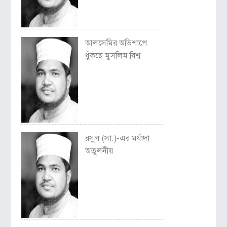
আলসেমির অভিশাপে
ধুঁকছে মুসলিম বিশ্ব
রসুল (সা.)-এর মর্যাদা
অতুলনীয়