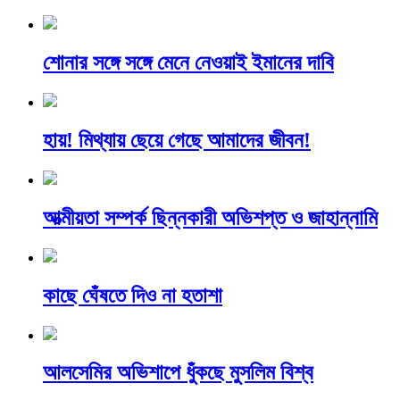
শোনার সঙ্গে সঙ্গে মেনে নেওয়াই ইমানের দাবি
হায়! মিথ্যায় ছেয়ে গেছে আমাদের জীবন!
আত্মীয়তা সম্পর্ক ছিন্নকারী অভিশপ্ত ও জাহান্নামি
কাছে ঘেঁষতে দিও না হতাশা
আলসেমির অভিশাপে ধুঁকছে মুসলিম বিশ্ব