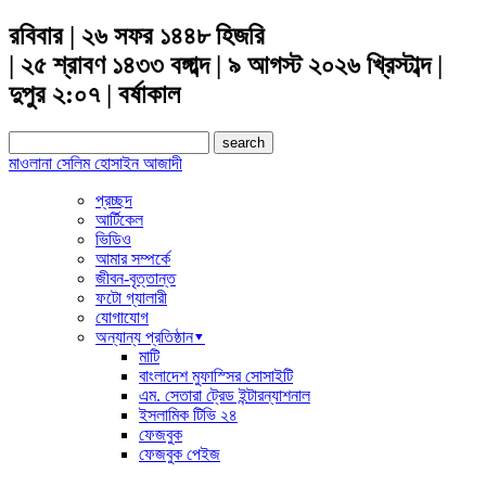
রবিবার | ২৬ সফর ১৪৪৮ হিজরি
| ২৫ শ্রাবণ ১৪৩৩ বঙ্গাব্দ | ৯ আগস্ট ২০২৬ খ্রিস্টাব্দ |
দুপুর ২:০৭ | বর্ষাকাল
Search
for:
মাওলানা সেলিম হোসাইন আজাদী
প্রচ্ছদ
আর্টিকেল
ভিডিও
আমার সম্পর্কে
জীবন-বৃত্তান্ত
ফটো গ্যালারী
যোগাযোগ
অন্যান্য প্রতিষ্ঠান▾
মাটি
বাংলাদেশ মুফাস্সির সোসাইটি
এম. সেতারা ট্রেড ইন্টারন্যাশনাল
ইসলামিক টিভি ২৪
ফেজবুক
ফেজবুক পেইজ