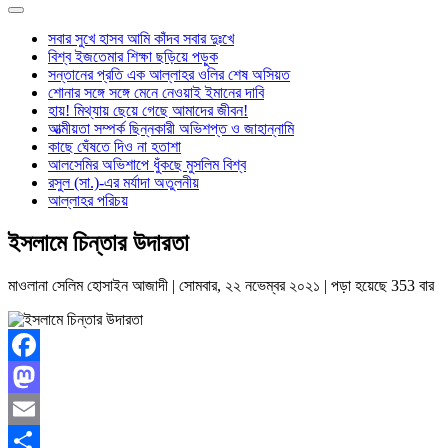
সবার সুখে হাসব আমি কাঁদব সবার দুঃখে
বিশ্ব ইজতেমার শিক্ষা ছড়িয়ে পড়ুক
সন্তানের প্রতি এক আল্লাহর ওলির শেষ অসিয়ত
শোনার সঙ্গে সঙ্গে মেনে নেওয়াই ইমানের দাবি
হায়! মিথ্যায় ছেয়ে গেছে আমাদের জীবন!
আত্মীয়তা সম্পর্ক ছিন্নকারী অভিশপ্ত ও জাহান্নামি
কাছে ঘেঁষতে দিও না হতাশা
আলসেমির অভিশাপে ধুঁকছে মুসলিম বিশ্ব
রসুল (সা.)-এর মর্যাদা অতুলনীয়
আল্লাহর পরিচয়
ইসলামে চিন্তার উদারতা
মাওলানা সেলিম হোসাইন আজাদী
| সোমবার, ২২ নভেম্বর ২০২১ | পড়া হয়েছে 353 বার
Facebook
Mastodon
Email