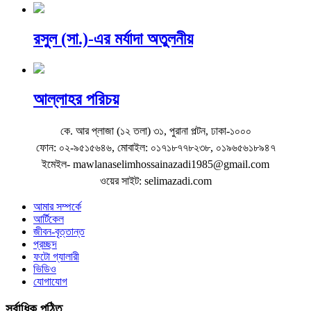
রসুল (সা.)-এর মর্যাদা অতুলনীয়
আল্লাহর পরিচয়
কে. আর প্লাজা (১২ তলা) ৩১, পুরানা পল্টন, ঢাকা-১০০০
ফোন: ০২-৯৫১৫৬৪৬, মোবাইল: ০১৭১৮৭৭৮২৩৮, ০১৯৬৫৬১৮৯৪৭
ইমেইল- mawlanaselimhossainazadi1985@gmail.com
ওয়ের সাইট: selimazadi.com
আমার সম্পর্কে
আর্টিকেল
জীবন-বৃত্তান্ত
প্রচ্ছদ
ফটো গ্যালারী
ভিডিও
যোগাযোগ
সর্বাধিক পঠিত