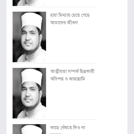
হায়! মিথ্যায় ছেয়ে গেছে
আমাদের জীবন!
আত্মীয়তা সম্পর্ক ছিন্নকারী
অভিশপ্ত ও জাহান্নামি
কাছে ঘেঁষতে দিও না