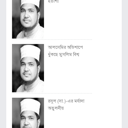
হতাশা
আলসেমির অভিশাপে
ধুঁকছে মুসলিম বিশ্ব
রসুল (সা.)-এর মর্যাদা
অতুলনীয়