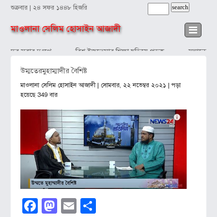
শুক্রবার | ২৪ সফর ১৪৪৮ হিজরি
মাওলানা সেলিম হোসাইন আজাদী
কাঁদব সবার দুঃখে
বিশ্ব ইজতেমার শিক্ষা ছড়িয়ে পড়ুক
সন্তানের প্
উম্মতেরমুহাম্মাদীর বৈশিষ্ট
মাওলানা সেলিম হোসাইন আজাদী
| সোমবার, ২২ নভেম্বর ২০২১ | পড়া
হয়েছে 349 বার
Facebook
Mastodon
Email
Share