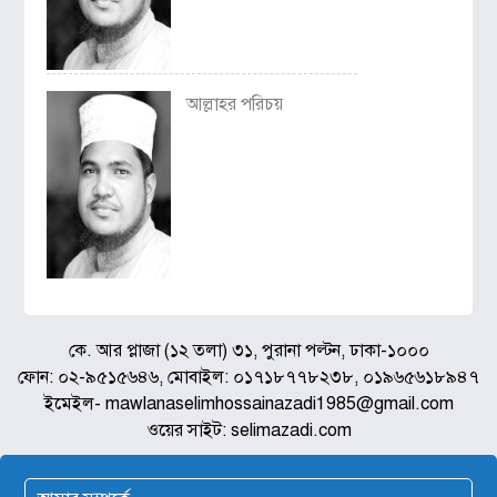
আল্লাহর পরিচয়
কে. আর প্লাজা (১২ তলা) ৩১, পুরানা পল্টন, ঢাকা-১০০০
ফোন: ০২-৯৫১৫৬৪৬, মোবাইল: ০১৭১৮৭৭৮২৩৮, ০১৯৬৫৬১৮৯৪৭
ইমেইল- mawlanaselimhossainazadi1985@gmail.com
ওয়ের সাইট: selimazadi.com