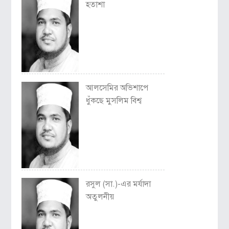
হতাশা
আলসেমির অভিশাপে
ধুঁকছে মুসলিম বিশ্ব
রসুল (সা.)-এর মর্যাদা
অতুলনীয়