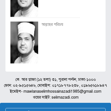
আল্লাহর পরিচয়
কে. আর প্লাজা (১২ তলা) ৩১, পুরানা পল্টন, ঢাকা-১০০০
ফোন: ০২-৯৫১৫৬৪৬, মোবাইল: ০১৭১৮৭৭৮২৩৮, ০১৯৬৫৬১৮৯৪৭
ইমেইল- mawlanaselimhossainazadi1985@gmail.com
ওয়ের সাইট: selimazadi.com