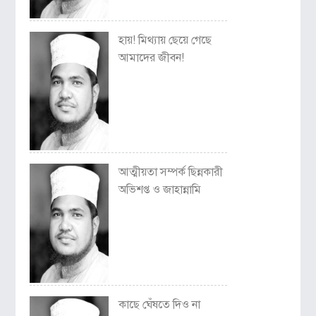
হায়! মিথ্যায় ছেয়ে গেছে
আমাদের জীবন!
আত্মীয়তা সম্পর্ক ছিন্নকারী
অভিশপ্ত ও জাহান্নামি
কাছে ঘেঁষতে দিও না