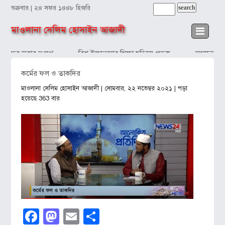
শুক্রবার | ২৪ সফর ১৪৪৮ হিজরি
মাওলানা সেলিম হোসাইন আজাদী
াঁদব সবার দুঃখে
বিশ্ব ইজতেমার শিক্ষা ছড়িয়ে পড়ুক
সন্তানের প্
কর্মের ফল ও তাকদির
মাওলানা সেলিম হোসাইন আজাদী
| সোমবার, ২২ নভেম্বর ২০২১ | পড়া
হয়েছে 363 বার
Facebook
Mastodon
Email
Share