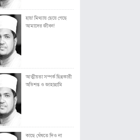
হায়! মিথ্যায় ছেয়ে গেছে
আমাদের জীবন!
আত্মীয়তা সম্পর্ক ছিন্নকারী
অভিশপ্ত ও জাহান্নামি
কাছে ঘেঁষতে দিও না