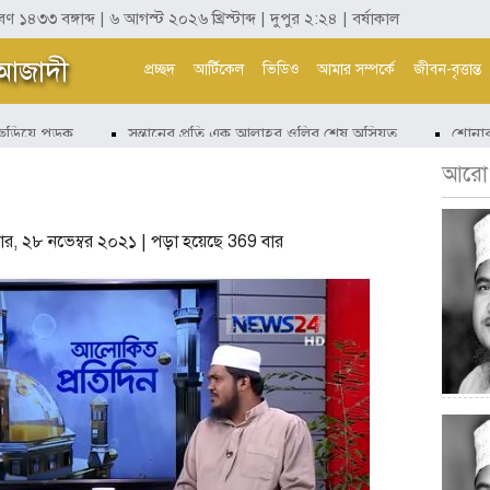
াবণ ১৪৩৩ বঙ্গাব্দ | ৬ আগস্ট ২০২৬ খ্রিস্টাব্দ | দুপুর ২:২৪ | বর্ষাকাল
 আজাদী
প্রচ্ছদ
আর্টিকেল
ভিডিও
আমার সম্পর্কে
জীবন-বৃত্তান্ত
ড়িয়ে পড়ুক
সন্তানের প্রতি এক আল্লাহর ওলির শেষ অসিয়ত
শোনার সঙ্
আরো.
বার, ২৮ নভেম্বর ২০২১ | পড়া হয়েছে 369 বার