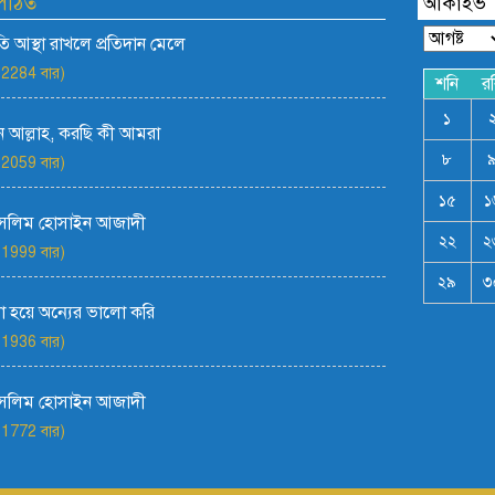
 পঠিত
আর্কাইভ
রতি আস্থা রাখলে প্রতিদান মেলে
 2284 বার)
শনি
র
১
 আল্লাহ, করছি কী আমরা
৮
 2059 বার)
১৫
১
সেলিম হোসাইন আজাদী
২২
২
 1999 বার)
২৯
৩
 হয়ে অন্যের ভালো করি
 1936 বার)
সেলিম হোসাইন আজাদী
 1772 বার)