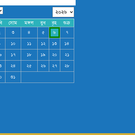
বি
সোম
মঙ্গল
বুধ
বৃহ
শুক্র
২
৩
৪
৫
৬
৭
৯
১০
১১
১২
১৩
১৪
৬
১৭
১৮
১৯
২০
২১
৩
২৪
২৫
২৬
২৭
২৮
০
৩১