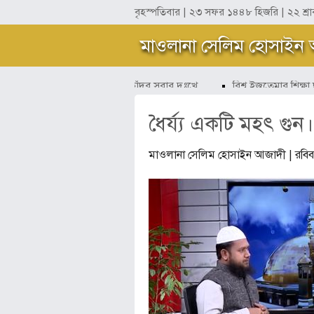
বৃহস্পতিবার | ২৩ সফর ১৪৪৮ হিজরি
| ২২ শ্র
মাওলানা সেলিম হোসাইন
সবার সুখে হাসব আমি কাঁদব সবার দুঃখে
বিশ্ব ইজতেমার শিক্ষা ছ
ধৈর্য্য একটি মহৎ গুন।
মাওলানা সেলিম হোসাইন আজাদী
| রবি