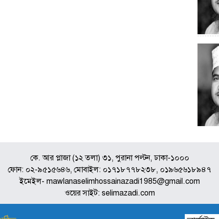
কে. আর প্লাজা (১২ তলা) ৩১, পুরানা পল্টন, ঢাকা-১০০০
ফোন: ০২-৯৫১৫৬৪৬, মোবাইল: ০১৭১৮৭৭৮২৩৮, ০১৯৬৫৬১৮৯৪৭
ইমেইল- mawlanaselimhossainazadi1985@gmail.com
ওয়ের সাইট: selimazadi.com