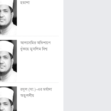
হতাশা
আলসেমির অভিশাপে
ধুঁকছে মুসলিম বিশ্ব
রসুল (সা.)-এর মর্যাদা
অতুলনীয়