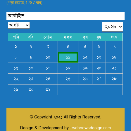
(পড়া হয়েছে 1787 বার)
আর্কাইভ
শনি
রবি
সোম
মঙ্গল
বুধ
বৃহ
শুক্র
১
২
৩
৪
৫
৬
৭
৮
৯
১০
১১
১২
১৩
১৪
১৫
১৬
১৭
১৮
১৯
২০
২১
২২
২৩
২৪
২৫
২৬
২৭
২৮
২৯
৩০
৩১
© Copyright ২০২১ All Rights Reserved.
Design & Development by :
webnewsdesign.com