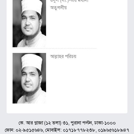
রসুল (সা.)-এর মর্যাদা
অতুলনীয়
আল্লাহর পরিচয়
কে. আর প্লাজা (১২ তলা) ৩১, পুরানা পল্টন, ঢাকা-১০০০
ফোন: ০২-৯৫১৫৬৪৬, মোবাইল: ০১৭১৮৭৭৮২৩৮, ০১৯৬৫৬১৮৯৪৭