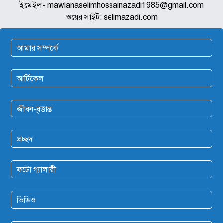
ইমেইল- mawlanaselimhossainazadi1985@gmail.com
ওয়ের সাইট: selimazadi.com
আমার সম্পর্কে
আর্টিকেল
জীবন-বৃত্তান্ত
প্রচ্ছদ
ফটো গ্যালারী
ভিডিও