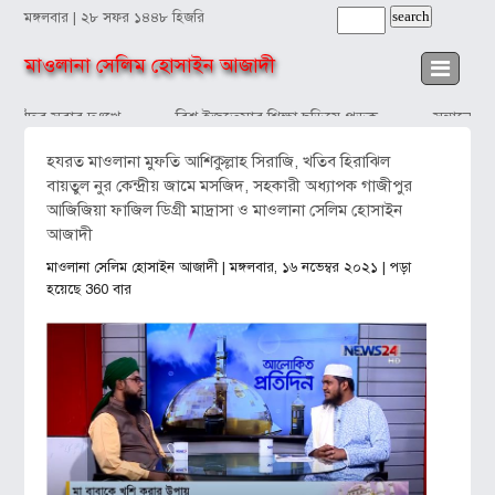
মঙ্গলবার | ২৮ সফর ১৪৪৮ হিজরি
মাওলানা সেলিম হোসাইন আজাদী
কাঁদব সবার দুঃখে
বিশ্ব ইজতেমার শিক্ষা ছড়িয়ে পড়ুক
সন্তানের প
হযরত মাওলানা মুফতি আশিকুল্লাহ সিরাজি, খতিব হিরাঝিল
বায়তুল নুর কেন্দ্রীয় জামে মসজিদ, সহকারী অধ্যাপক গাজীপুর
আজিজিয়া ফাজিল ডিগ্রী মাদ্রাসা ও মাওলানা সেলিম হোসাইন
আজাদী
মাওলানা সেলিম হোসাইন আজাদী
| মঙ্গলবার, ১৬ নভেম্বর ২০২১ | পড়া
হয়েছে 360 বার