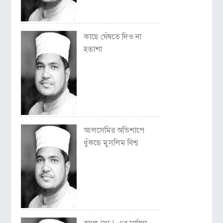
কাছে ঘেঁষতে দিও না
হতাশা
আলসেমির অভিশাপে
ধুঁকছে মুসলিম বিশ্ব